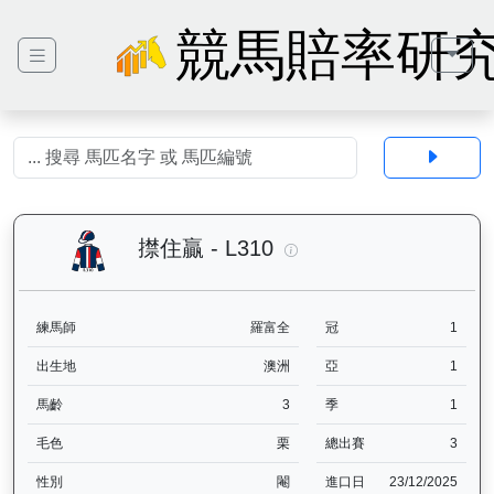
競馬賠率研
㩒住贏（L310）— 馬匹
㩒住贏 - L310
練馬師
羅富全
冠
1
出生地
澳洲
亞
1
馬齡
3
季
1
毛色
栗
總出賽
3
性別
閹
進口日
23/12/2025