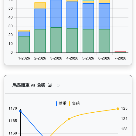
㩒住贏（L310）— 馬匹體重與負磅走勢圖：追蹤馬
馬匹體重 vs 負磅