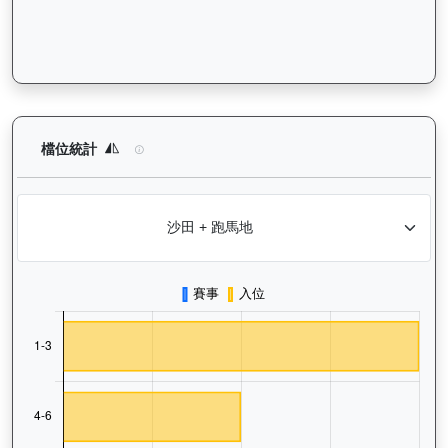
㩒住贏（L310）— 檔位統計分析：查看馬匹在不同起步閘位的出
檔位統計