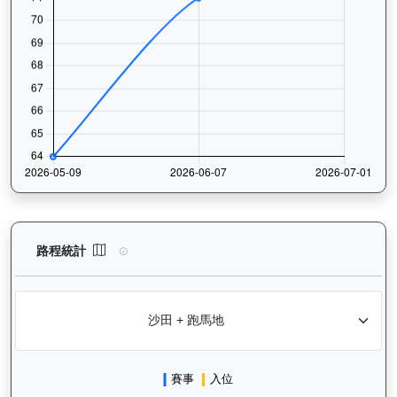
㩒住贏（L310）— 路程統計分析：查看香港賽駒在不同途程距離（
路程統計