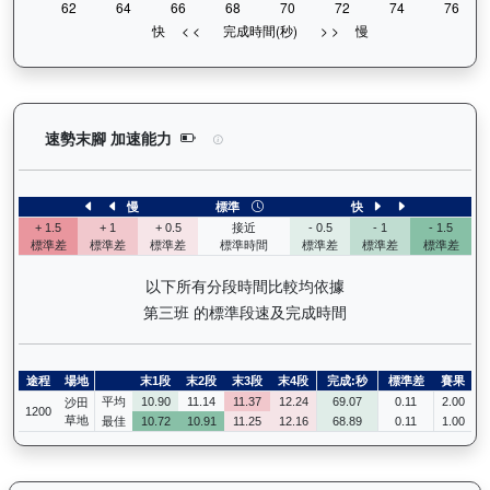
㩒住贏（L310）— 速勢末腳加速能力分析：查看馬
速勢末腳 加速能力
慢
標準
快
+ 1.5
+ 1
+ 0.5
接近
- 0.5
- 1
- 1.5
標準差
標準差
標準差
標準時間
標準差
標準差
標準差
以下所有分段時間比較均依據
第三班 的標準段速及完成時間
途程
場地
末1段
末2段
末3段
末4段
完成:秒
標準差
賽果
平均
10.90
11.14
11.37
12.24
69.07
0.11
2.00
沙田
1200
草地
最佳
10.72
10.91
11.25
12.16
68.89
0.11
1.00