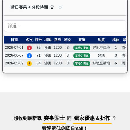
㩒住贏（L310）— 昔日賽果及分段時間紀錄：馬
昔日賽果 + 分段時間
日期
名次
評分
場地
路程
班次
賽道
地質
檔位
騎
2026-07-01
72
沙田
1200
3
好地至快地
1
周俊
3
草地C 賽道
2026-06-07
71
沙田
1200
3
好地
3
周俊
2
草地C 賽道
2026-05-09
64
沙田
1200
3
好地至黏地
6
周俊
1
草地C 賽道
賽事貼士
獨家優惠＆折扣
想收到最新嘅
同
？
歡迎留低你嘅 Email！