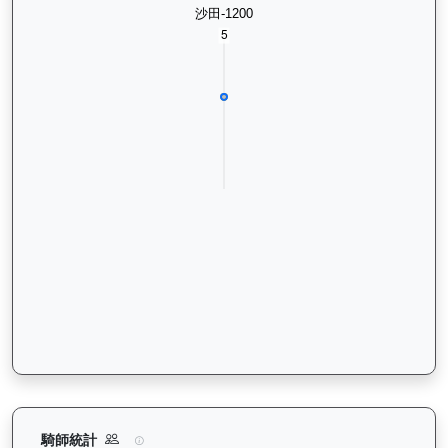
㩒住贏（L310）— 騎師統計分析：查看各騎師策騎此馬匹的出
騎師統計