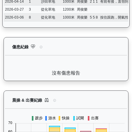
2026-04-14
1
沙田草地
1000米
周俊樂
2 1 1
有前有後，直領到底
2026-03-27
3
從化草地
1200米
周俊樂
2026-03-06
8
從化草地
1000米
周俊樂
5 5 8
按住跟跑，開氣性質
㩒住贏（L310）— 傷患紀錄：查看馬匹完整的獸醫檢查報告及傷
傷患紀錄
沒有傷患報告
㩒住贏（L310）— 晨操及出賽紀錄圖表：以月度
晨操 & 出賽紀錄