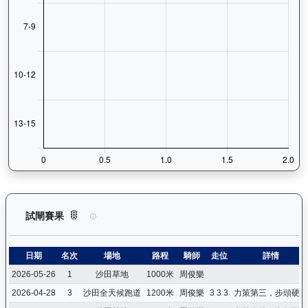
㩒住贏（L310）— 試閘賽果紀錄：查看馬匹所有試閘（Barri
試閘賽果
日期
名次
場地
路程
騎師
走位
詳情
2026-05-26
1
沙田草地
1000米
周俊樂
2026-04-28
3
沙田全天候跑道
1200米
周俊樂
3 3 3
力策第三，步頭硬朗