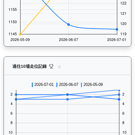
㩒住贏（L310）— 過往走位記錄圖表：查看馬匹最近1
過往10場走位記錄