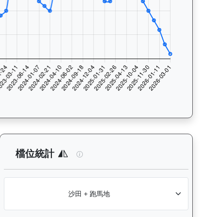
入位率統計，支援按沙田及跑馬地場地篩選，協助用戶找出馬匹最擅長的比
：查看各騎師策騎此馬匹的出賽次數與入位率統計，支援按場地篩選，
一先生（G227）— 檔位統計分析：查看
檔位統計