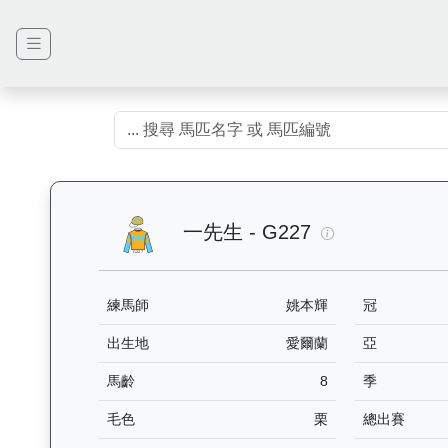
一先生（G227
一先生 - G227
練馬師
姚本輝
冠
出生地
愛爾蘭
亞
馬齡
8
季
毛色
栗
總出賽