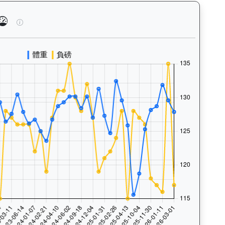
、快跑）及試閘、正式出賽頻率，分析馬匹的體能訓練狀態。Tra
一先生（G227）— 馬匹體重與負磅走勢圖：追蹤馬匹體重