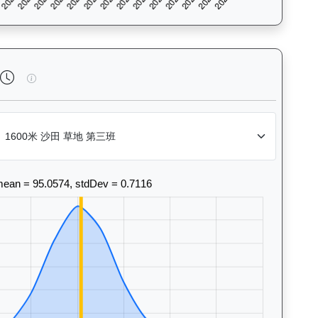
風格和衝線能力。Race Position Chart: Visuali
一先生（G227）— 完成時間標準差分析：以儀錶板圖表量