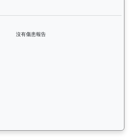
日期、名次、場地、路程、騎師和走位，評估馬匹在正式比賽前的狀態。B
生（G227）— 傷患紀錄：查看馬匹完整的獸醫檢查報告及傷患歷史
沒有傷患報告