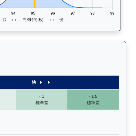
1段至末4段），以顏色標示快慢程度，深入分析馬匹的前速、末段衝刺
快
- 1
- 1.5
標準差
標準差