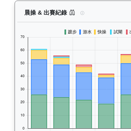
一先生（G227）—
晨操 & 出賽紀錄