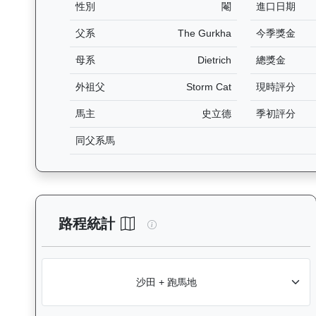
性別
閹
進口日期
父系
The Gurkha
今季獎金
母系
Dietrich
總獎金
外祖父
Storm Cat
現時評分
馬主
史立德
季初評分
同父系馬
一先生（G227）— 路程統計分
路程統計