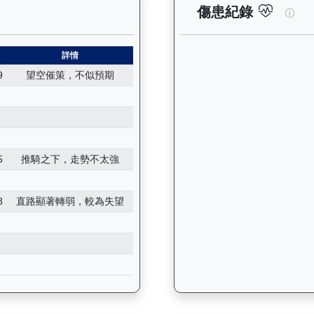
錄：查看馬匹所有試閘（Barrier Trial）的歷史成績，包括
一先
傷患紀錄
位
詳情
9
望空催策，不似預期
5
推騎之下，走勢不太強
8
直路顯著轉弱，較為失望