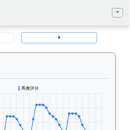
馬齡、毛色、性別、血統（父系、母系、外祖父）、馬主、同父系馬匹、歷史戰
先生（G227）— 評分走勢圖表：追蹤香港賽馬會賽駒的官方評分歷史變