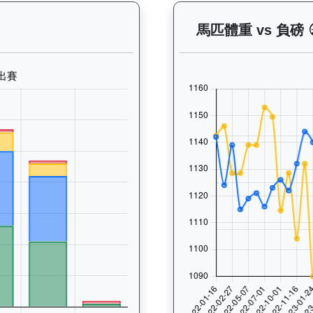
 晨操及出賽紀錄圖表：以月度圖表顯示馬匹訓練活動（慢跑、游泳
馬匹體重 vs 負磅