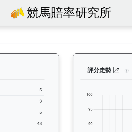
競馬賠率研究所
）— 馬匹基本資料：查看香港賽馬會賽駒的完整檔案，包括練馬師、出生地、
一
評分走勢
5
3
5
43