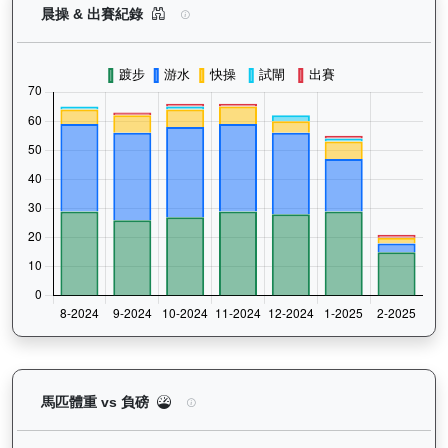
健康之星（G374）— 晨操及出賽紀錄圖表：以月
晨操 & 出賽紀錄
健康之星（G374）— 馬匹體重與負磅走勢圖：追蹤
馬匹體重 vs 負磅