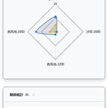
健康之星（G374）— 騎師統計分析：查看各騎師策騎此馬匹的
騎師統計