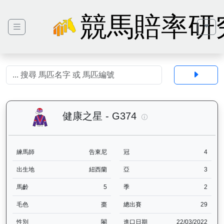
競馬賠率研
健康之星（G374）—
健康之星 - G374
練馬師
告東尼
冠
4
出生地
紐西蘭
亞
3
馬齡
5
季
2
毛色
棗
總出賽
29
性別
閹
進口日期
22/03/2022