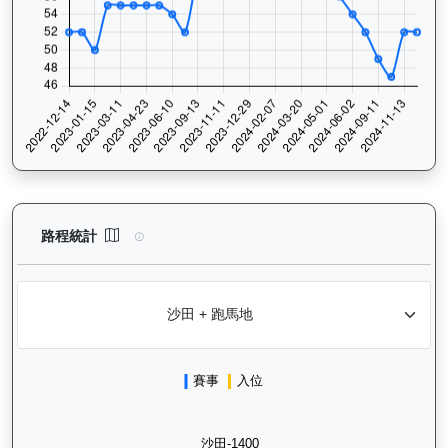
健康之星（G374）— 路程統計分析：查看香港賽駒在不同途程距離
路程統計