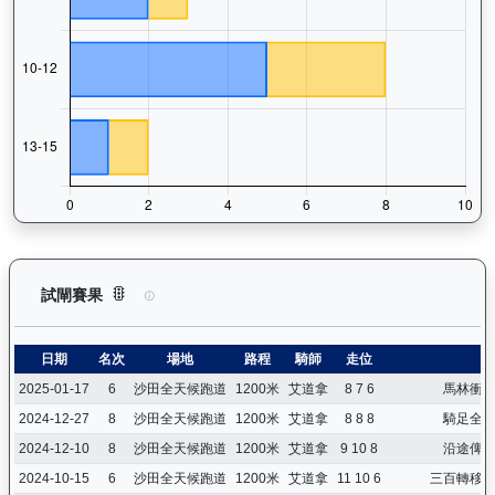
健康之星（G374）— 試閘賽果紀錄：查看馬匹所有試閘（Barr
試閘賽果
日期
名次
場地
路程
騎師
走位
2025-01-17
6
沙田全天候跑道
1200米
艾道拿
8 7 6
馬林衝
2024-12-27
8
沙田全天候跑道
1200米
艾道拿
8 8 8
騎足全
2024-12-10
8
沙田全天候跑道
1200米
艾道拿
9 10 8
沿途俾
2024-10-15
6
沙田全天候跑道
1200米
艾道拿
11 10 6
三百轉移