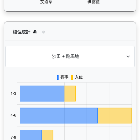
健康之星（G374）— 檔位統計分析：查看馬匹在不同起步閘位的
檔位統計