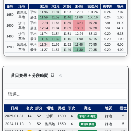
途程
場地
末1段
末2段
末3段
末4段
完成:秒
標準差
賽果
平均
11.96
11.94
11.93
12.31
101.24
0.24
7.07
跑馬地
1650
草地
最佳
11.59
11.52
11.46
11.69
100.16
0.24
1.00
平均
12.24
11.84
11.89
13.51
97.28
nan
14.00
沙田
1600
草地
最佳
12.24
11.84
11.89
13.51
97.28
nan
14.00
平均
11.74
11.54
11.51
12.24
83.13
0.20
6.33
沙田
1400
草地
最佳
11.14
11.32
11.16
11.90
82.15
0.20
1.00
平均
11.34
11.66
11.52
11.48
70.55
0.20
6.00
跑馬地
1200
草地
最佳
11.27
11.57
11.49
11.30
70.35
0.20
4.00
健康之星（G374）— 昔日賽果及分段時間紀錄：
昔日賽果 + 分段時間
日期
名次
評分
場地
路程
班次
賽道
地質
檔位
2025-01-31
14
52
沙田
1600
4
好地
5
草地B+2 賽道
2024-11-13
9
52
跑馬地
1650
4
好地
5
草地B 賽道