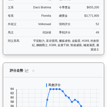
父系
Darci Brahma
今季獎金
$655,200
母系
Florella
總獎金
$3,771,900
外祖父
Volksraad
現時評分
52
馬主
邱詠禧
季初評分
49
同父系馬
宇宙動力, 富存寶馬, 獵狐者勁, 金駿星, H349, 科創世
紀, 鋼鐵戰士, K388, 金滙千帥, 勁速威龍, 極速滿貫, 遨
遊波士
健康之星（G374）— 評分走勢圖表：追蹤香港賽馬會賽駒的官方評分
評分走勢