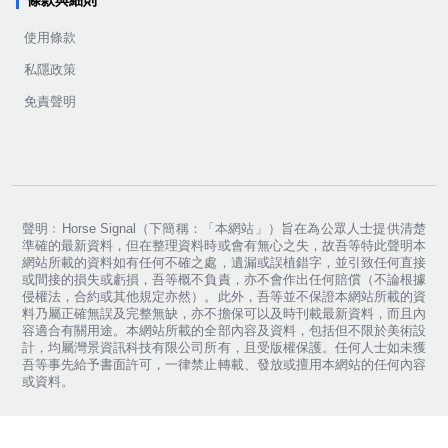
使用條款
私隱政策
免責聲明
聲明﹕Horse Signal（下簡稱：「本網站」）旨在為公眾人士提供清楚
準確的最新資料，但在整理資料時或會有無心之失，故吾等特此聲明本
網站所載的資料如有任何不確之處，遺漏或誤植錯字，並引致任何直接
或間接的損失或虧損，吾等概不負責，亦不會作出任何賠償（不論根據
侵權法，合約或其他規定亦然）。此外，吾等並不保證本網站所載的資
料乃屬正確無誤及完整無缺，亦不擔保可以及時刊載最新資料，而且內
容適合有關用途。本網站所載的全部內容及資料，包括但不限於美術設
計，均屬灣景資訊科技有限公司所有，且受版權保護。任何人士如未獲
吾等事先給予書面許可，一律禁止轉載、發放或擅用本網站的任何內容
或資料。
Copyright ©
2026
Horse Signal. All rights reserved.