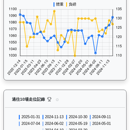
健康之星（G374）— 過往走位記錄圖表：查看馬匹最近
過往10場走位記錄