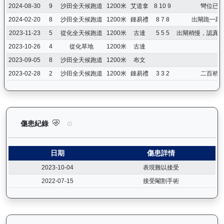
2024-08-30
9
沙田全天候跑道
1200米
艾道拿
8 10 9
彎位已
2024-02-20
8
沙田全天候跑道
1200米
鍾易禮
8 7 8
出閘跪一跪
2023-11-23
5
從化全天候跑道
1200米
古達
5 5 5
出閘稍慢，認真
2023-10-26
4
從化草地
1200米
古達
2023-09-05
8
沙田全天候跑道
1200米
布文
2023-02-28
2
沙田全天候跑道
1200米
鍾易禮
3 3 2
二百稍
健康之星（G374）— 傷患紀錄：查看馬匹完整的獸醫檢查報告及
傷患紀錄
日期
傷患詳情
2023-10-04
表現難以接受
2022-07-15
接受閹割手術