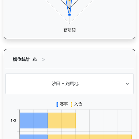
加州本事（J370）— 檔位統計分析：查看馬匹在不同起步閘位的
檔位統計