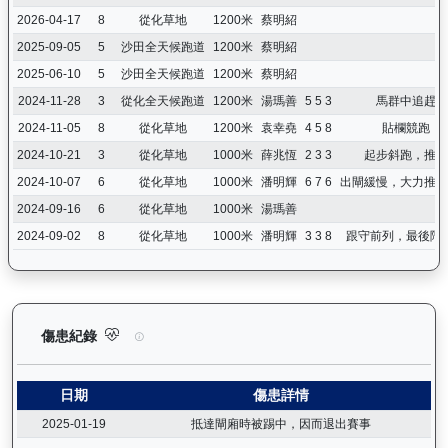
2026-04-17
8
從化草地
1200米
蔡明紹
2025-09-05
5
沙田全天候跑道
1200米
蔡明紹
2025-06-10
5
沙田全天候跑道
1200米
蔡明紹
2024-11-28
3
從化全天候跑道
1200米
湯瑪善
5 5 3
馬群中追趕，
2024-11-05
8
從化草地
1200米
袁幸堯
4 5 8
貼欄競跑，
2024-10-21
3
從化草地
1000米
薛兆恆
2 3 3
起步斜跑，推騎
2024-10-07
6
從化草地
1000米
潘明輝
6 7 6
出閘緩慢，大力推騎
2024-09-16
6
從化草地
1000米
湯瑪善
2024-09-02
8
從化草地
1000米
潘明輝
3 3 8
跟守前列，最後階
加州本事（J370）— 傷患紀錄：查看馬匹完整的獸醫檢查報告及
傷患紀錄
日期
傷患詳情
2025-01-19
抵達閘廂時被踢中，因而退出賽事