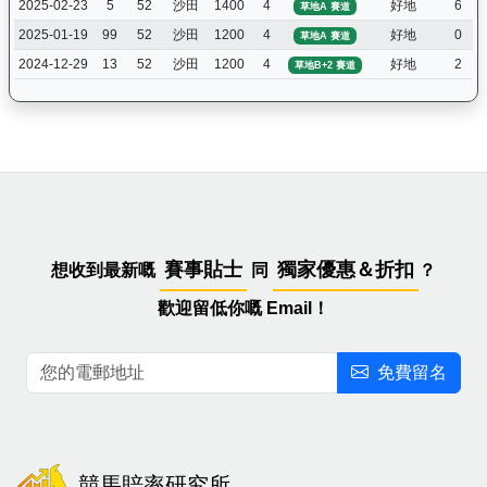
2025-02-23
5
52
沙田
1400
4
好地
6
草地A 賽道
2025-01-19
99
52
沙田
1200
4
好地
0
草地A 賽道
2024-12-29
13
52
沙田
1200
4
好地
2
草地B+2 賽道
賽事貼士
獨家優惠＆折扣
想收到最新嘅
同
？
歡迎留低你嘅 Email！
免費留名
競馬賠率研究所