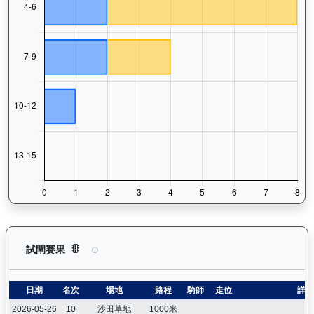
加州本事（J370）— 試閘賽果紀錄：查看馬匹所有試閘（Barr
試閘賽果
日期
名次
場地
路程
騎師
走位
詳情
2026-05-26
10
沙田草地
1000米