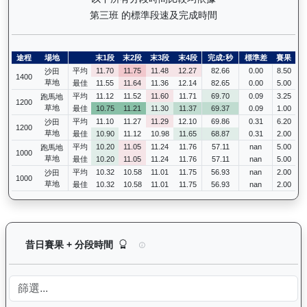
第三班 的標準段速及完成時間
途程
場地
末1段
末2段
末3段
末4段
完成:秒
標準差
賽果
平均
11.70
11.75
11.48
12.27
82.66
0.00
8.50
沙田
1400
草地
最佳
11.55
11.64
11.36
12.14
82.65
0.00
5.00
平均
11.12
11.52
11.60
11.71
69.70
0.09
3.25
跑馬地
1200
草地
最佳
10.75
11.21
11.30
11.37
69.37
0.09
1.00
平均
11.10
11.27
11.29
12.10
69.86
0.31
6.20
沙田
1200
草地
最佳
10.90
11.12
10.98
11.65
68.87
0.31
2.00
平均
10.20
11.05
11.24
11.76
57.11
nan
5.00
跑馬地
1000
草地
最佳
10.20
11.05
11.24
11.76
57.11
nan
5.00
平均
10.32
10.58
11.01
11.75
56.93
nan
2.00
沙田
1000
草地
最佳
10.32
10.58
11.01
11.75
56.93
nan
2.00
加州本事（J370）— 昔日賽果及分段時間紀錄：
昔日賽果 + 分段時間