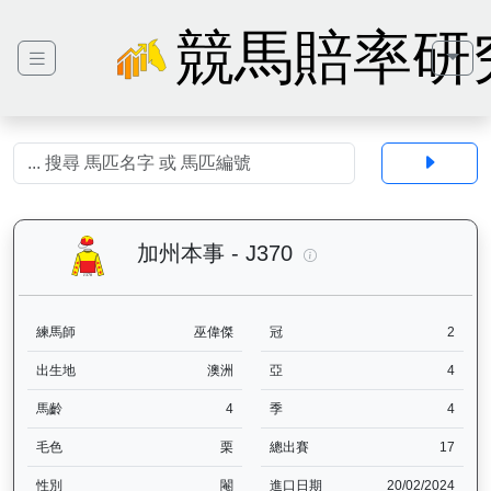
競馬賠率研
加州本事（J370）— 
加州本事 - J370
練馬師
巫偉傑
冠
2
出生地
澳洲
亞
4
馬齡
4
季
4
毛色
栗
總出賽
17
性別
閹
進口日期
20/02/2024