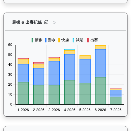
加州本事（J370）— 晨操及出賽紀錄圖表：以月
晨操 & 出賽紀錄