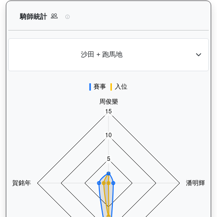
加州本事（J370）— 騎師統計分析：查看各騎師策騎此馬匹的
騎師統計