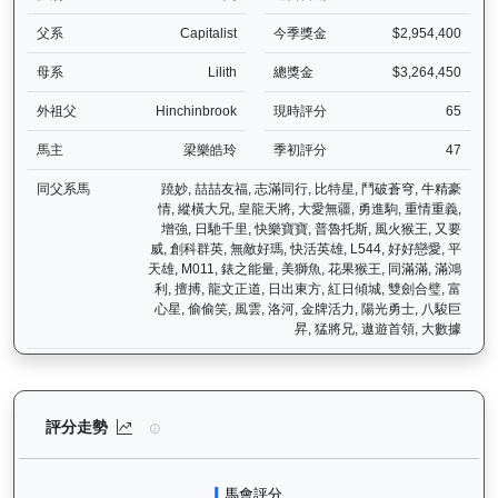
父系
Capitalist
今季獎金
$2,954,400
母系
Lilith
總獎金
$3,264,450
外祖父
Hinchinbrook
現時評分
65
馬主
梁樂皓玲
季初評分
47
同父系馬
蹺妙, 喆喆友福, 志滿同行, 比特星, 鬥破蒼穹, 牛精豪
情, 縱橫大兄, 皇龍天將, 大愛無疆, 勇進駒, 重情重義,
增強, 日馳千里, 快樂寶寶, 普魯托斯, 風火猴王, 又要
威, 創科群英, 無敵好瑪, 快活英雄, L544, 好好戀愛, 平
天雄, M011, 錶之能量, 美獅魚, 花果猴王, 同滿滿, 滿鴻
利, 擅搏, 龍文正道, 日出東方, 紅日傾城, 雙劍合璧, 富
心星, 偷偷笑, 風雲, 洛河, 金牌活力, 陽光勇士, 八駿巨
昇, 猛將兄, 遨遊首領, 大數據
加州本事（J370）— 評分走勢圖表：追蹤香港賽馬會賽駒的官方評分
評分走勢