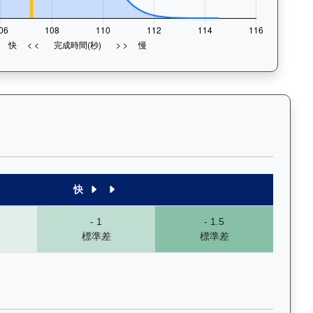
末1段至末4段），以顏色標示快慢程度，深入分析馬匹的前速、末段衝
快
- 1
- 1.5
標準差
標準差