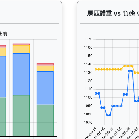
— 晨操及出賽紀錄圖表：以月度圖表顯示馬匹訓練活動（慢跑、游
馬匹體重 vs 負磅