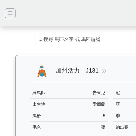
加州活力（J1
加州活力 - J131
練馬師
告東尼
冠
出生地
愛爾蘭
亞
馬齡
5
季
毛色
棗
總出賽