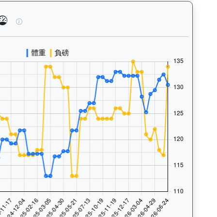
泳、快跑）及試閘、正式出賽頻率，分析馬匹的體能訓練狀態。Tr
加州活力（J131）— 馬匹體重與負磅走勢圖：追蹤馬匹體