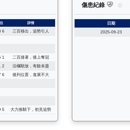
紀錄：查看馬匹所有試閘（Barrier Trial）的歷史成績，包
加州
傷患紀錄
位
詳情
日期
8 6
三百移出，追勢引人
2025-09-23
6 1
二百撻著，後上奪冠
1 2
沿欄順放，有餘未盡
7 6
後列位置，進展不大
9 5
大力推騎下，初見追勢