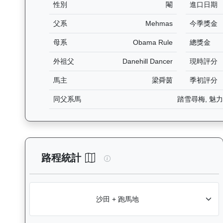
性別
閹
進口日期
父系
Mehmas
今季獎金
母系
Obama Rule
總獎金
外祖父
Danehill Dancer
現時評分
馬主
梁舜茵
季初評分
同父系馬
踏雪尋梅, 魅力
加州活力（J131）— 路程統計
路程統計