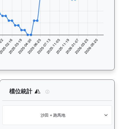
與入位率統計，支援按沙田及跑馬地場地篩選，協助用戶找出馬匹最擅長的
析：查看各騎師策騎此馬匹的出賽次數與入位率統計，支援按場地篩選
加州活力（J131）— 檔位統計分析：查
檔位統計