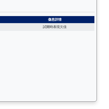
括日期、名次、場地、路程、騎師和走位，評估馬匹在正式比賽前的狀態。
活力（J131）— 傷患紀錄：查看馬匹完整的獸醫檢查報告及傷患歷
傷患詳情
試閘時表現欠佳