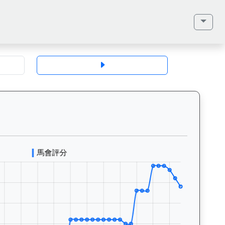
地、馬齡、毛色、性別、血統（父系、母系、外祖父）、馬主、同父系馬匹、歷
州活力（J131）— 評分走勢圖表：追蹤香港賽馬會賽駒的官方評分歷史