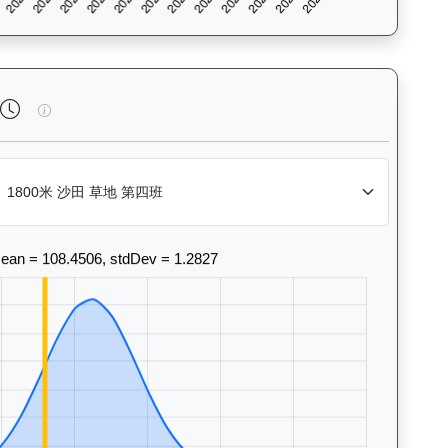
法風格和衝線能力。Race Position Chart: Visua
加州活力（J131）— 完成時間標準差分析：以儀錶板圖表