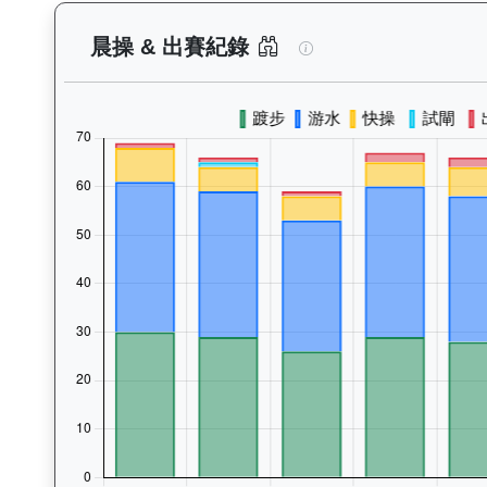
加州活力（J131）
晨操 & 出賽紀錄