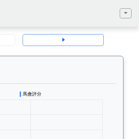
地、馬齡、毛色、性別、血統（父系、母系、外祖父）、馬主、同父系馬匹、歷
德俱備（J388）— 評分走勢圖表：追蹤香港賽馬會賽駒的官方評分歷史