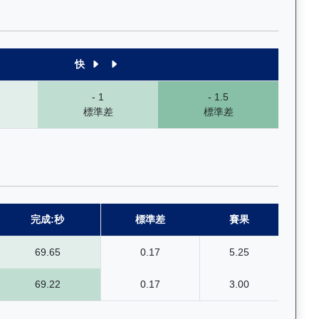
末1段至末4段），以顏色標示快慢程度，深入分析馬匹的前速、末段衝
快
- 1
- 1.5
標準差
標準差
完成:秒
標準差
賽果
69.65
0.17
5.25
69.22
0.17
3.00