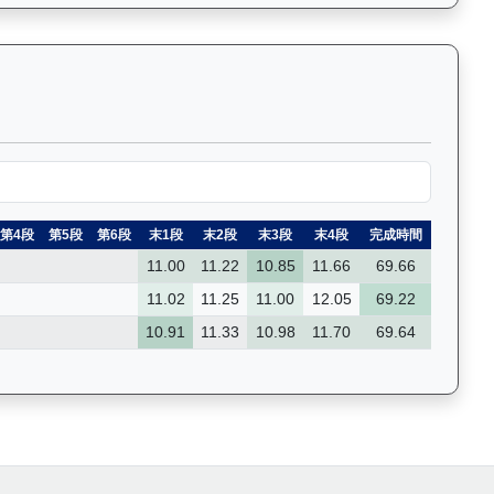
賽的詳細數據和分段時間，支援關鍵字篩選功能。Past Race R
第4段
第5段
第6段
末1段
末2段
末3段
末4段
完成時間
11.00
11.22
10.85
11.66
69.66
11.02
11.25
11.00
12.05
69.22
10.91
11.33
10.98
11.70
69.64