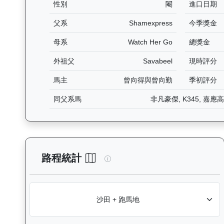
性別
閹
進口日期
父系
Shamexpress
今季獎金
母系
Watch Her Go
總獎金
外祖父
Savabeel
現時評分
馬主
曾向得與曾向勤
季初評分
同父系馬
非凡豪傑, K345, 嘉應
勤德俱備（J388）— 路程統計
路程統計