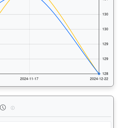
法風格和衝線能力。Race Position Chart: Visua
勤德俱備（J388）— 完成時間標準差分析：以儀錶板圖表