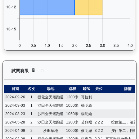
嘉應喝彩（H369）— 試閘賽果紀錄：查看馬匹所有試閘（Barr
試閘賽果
日期
名次
場地
路程
騎師
走位
詳情
2024-09-26
1
從化全天候跑道
1200米
哥拉利
2024-09-03
1
沙田全天候跑道
1050米
楊明綸
2024-08-23
1
沙田全天候跑道
1050米
楊明綸
2024-05-28
2
沙田全天候跑道
1200米
艾兆禮
2 2 2
按住第二，清風
2024-04-09
2
沙田草地
1000米
蔡明紹
3 2 2
按住第二，輕輕
2024-03-28
1
從化全天候跑道
1200米
楊東俊
2 2 1
五百米開始發力，貫