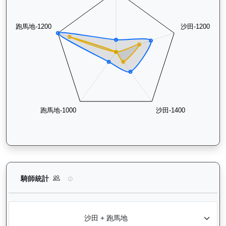
嘉應喝彩（H369）— 騎師統計分析：查看各騎師策騎此馬匹的
騎師統計