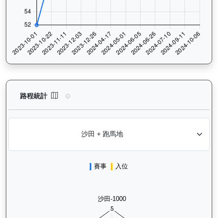
嘉應喝彩（H369）— 路程統計分析：查看香港賽駒在不同途程距離
路程統計