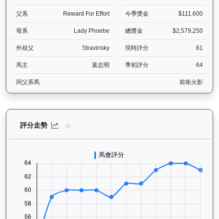
父系
Reward For Effort
今季獎金
$111,600
母系
Lady Phoebe
總獎金
$2,579,250
外祖父
Stravinsky
現時評分
61
馬主
葉志明
季初評分
64
同父系馬
前衛火影
嘉應喝彩（H369）— 評分走勢圖表：追蹤香港賽馬會賽駒的官方評分
評分走勢