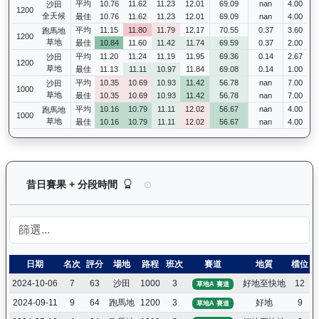
平均
10.76
11.62
11.23
12.01
69.09
nan
4.00
沙田
1200
全天候
最佳
10.76
11.62
11.23
12.01
69.09
nan
4.00
平均
11.15
11.80
11.79
12.17
70.55
0.37
3.60
跑馬地
1200
草地
最佳
10.84
11.60
11.42
11.74
69.59
0.37
2.00
平均
11.20
11.24
11.19
11.95
69.36
0.14
2.67
沙田
1200
草地
最佳
11.13
11.11
10.97
11.84
69.08
0.14
1.00
平均
10.35
10.69
10.93
11.42
56.78
nan
7.00
沙田
1000
草地
最佳
10.35
10.69
10.93
11.42
56.78
nan
7.00
平均
10.16
10.79
11.11
12.02
56.67
nan
4.00
跑馬地
1000
草地
最佳
10.16
10.79
11.11
12.02
56.67
nan
4.00
嘉應喝彩（H369）— 昔日賽果及分段時間紀錄：
昔日賽果 + 分段時間
日期
名次
評分
場地
路程
班次
賽道
地質
檔位
2024-10-06
7
63
沙田
1000
3
好地至快地
12
草地A 賽道
2024-09-11
9
64
跑馬地
1200
3
好地
9
草地A 賽道