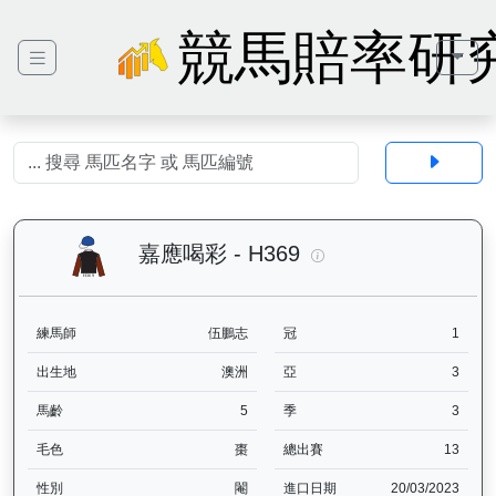
競馬賠率研
嘉應喝彩（H369）— 
嘉應喝彩 - H369
練馬師
伍鵬志
冠
1
出生地
澳洲
亞
3
馬齡
5
季
3
毛色
棗
總出賽
13
性別
閹
進口日期
20/03/2023