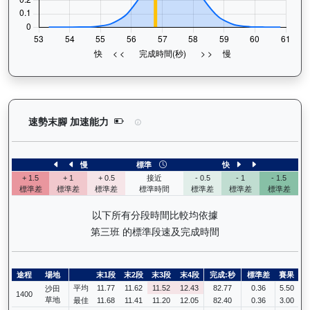
嘉應喝彩（H369）— 速勢末腳加速能力分析：查看
速勢末腳 加速能力
慢
標準
快
+ 1.5
+ 1
+ 0.5
接近
- 0.5
- 1
- 1.5
標準差
標準差
標準差
標準時間
標準差
標準差
標準差
以下所有分段時間比較均依據
第三班 的標準段速及完成時間
途程
場地
末1段
末2段
末3段
末4段
完成:秒
標準差
賽果
平均
11.77
11.62
11.52
12.43
82.77
0.36
5.50
沙田
1400
草地
最佳
11.68
11.41
11.20
12.05
82.40
0.36
3.00