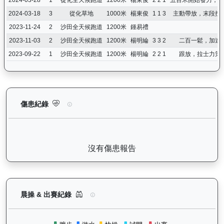
2024-03-18
3
從化草地
1000米
楊東俊
1 1 3
主動帶放，末段按
2023-11-24
2
沙田全天候跑道
1200米
鍾易禮
2023-11-03
2
沙田全天候跑道
1200米
楊明綸
3 3 2
二百一鬆，加速
2023-09-22
1
沙田全天候跑道
1200米
楊明綸
2 2 1
跟放，拉士力策
嘉應喝彩（H369）— 傷患紀錄：查看馬匹完整的獸醫檢查報告及
傷患紀錄
沒有傷患報告
嘉應喝彩（H369）— 晨操及出賽紀錄圖表：以月
晨操 & 出賽紀錄