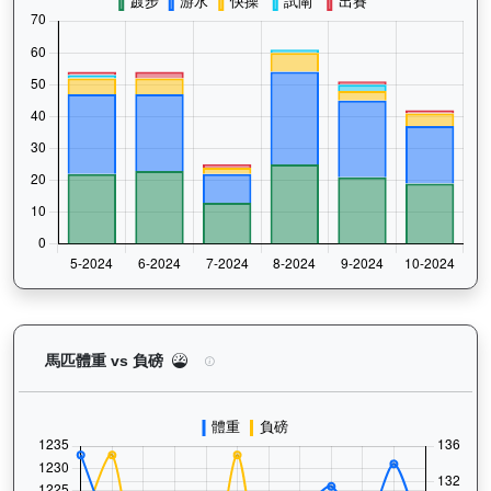
嘉應喝彩（H369）— 馬匹體重與負磅走勢圖：追蹤
馬匹體重 vs 負磅