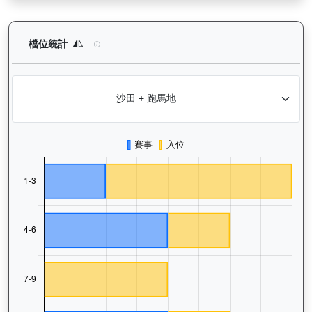
嘉應喝彩（H369）— 檔位統計分析：查看馬匹在不同起步閘位的
檔位統計