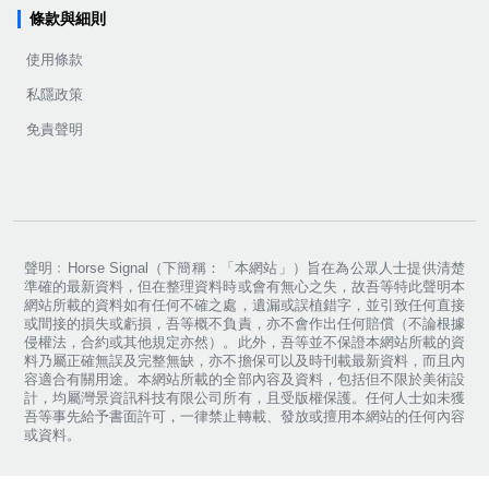
條款與細則
使用條款
私隱政策
免責聲明
聲明﹕Horse Signal（下簡稱：「本網站」）旨在為公眾人士提供清楚
準確的最新資料，但在整理資料時或會有無心之失，故吾等特此聲明本
網站所載的資料如有任何不確之處，遺漏或誤植錯字，並引致任何直接
或間接的損失或虧損，吾等概不負責，亦不會作出任何賠償（不論根據
侵權法，合約或其他規定亦然）。此外，吾等並不保證本網站所載的資
料乃屬正確無誤及完整無缺，亦不擔保可以及時刊載最新資料，而且內
容適合有關用途。本網站所載的全部內容及資料，包括但不限於美術設
計，均屬灣景資訊科技有限公司所有，且受版權保護。任何人士如未獲
吾等事先給予書面許可，一律禁止轉載、發放或擅用本網站的任何內容
或資料。
Copyright ©
2026
Horse Signal. All rights reserved.