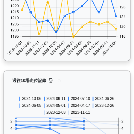
嘉應喝彩（H369）— 過往走位記錄圖表：查看馬匹最近
過往10場走位記錄