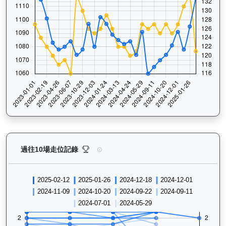
天時明駒（H016）— 過往走位記錄圖表：查看馬匹最近
過往10場走位記錄