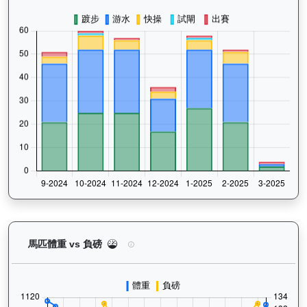
天時明駒（H016）— 馬匹體重與負磅走勢圖：追蹤
馬匹體重 vs 負磅