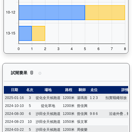
天時明駒（H016）— 試閘賽果紀錄：查看馬匹所有試閘（Barr
試閘賽果
日期
名次
場地
路程
騎師
走位
詳情
2025-01-16
3
從化全天候跑道
1200米
湯瑪善
1 2 3
扣實韁繩領放，
2024-10-10
5
從化草地
1200米
曾佳興
2024-08-30
6
沙田全天候跑道
1200米
曾佳興
9 8 6
沿途外疊，幾
2024-08-23
10
沙田全天候跑道
1050米
張文軍
2024-03-22
5
沙田全天候跑道
1200米
周俊樂