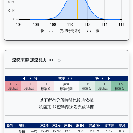
天時明駒（H016）— 速勢末腳加速能力分析：查看
速勢末腳 加速能力
慢
標準
快
+ 1.5
+ 1
+ 0.5
接近
- 0.5
- 1
- 1.5
標準差
標準差
標準差
標準時間
標準差
標準差
標準差
以下所有分段時間比較均依據
第四班 的標準段速及完成時間
途程
場地
末1段
末2段
末3段
末4段
完成:秒
標準差
賽果
平均
12.43
12.37
12.45
13.25
111.12
1.47
8.00
沙田