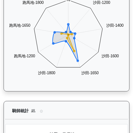
天時明駒（H016）— 騎師統計分析：查看各騎師策騎此馬匹的
騎師統計