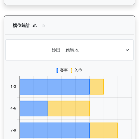
天時明駒（H016）— 檔位統計分析：查看馬匹在不同起步閘位的
檔位統計