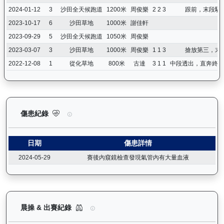
2024-01-12
3
沙田全天候跑道
1200米
周俊樂
2 2 3
跟前，末段騎
2023-10-17
6
沙田草地
1000米
謝佳軒
2023-09-29
5
沙田全天候跑道
1050米
周俊樂
2023-03-07
3
沙田草地
1000米
周俊樂
1 1 3
搶放第三，末
2022-12-08
1
從化草地
800米
古達
3 1 1
中段透出，直奔終點
天時明駒（H016）— 傷患紀錄：查看馬匹完整的獸醫檢查報告及
傷患紀錄
日期
傷患詳情
2024-05-29
賽後內窺鏡檢查發現氣管內有大量血液
天時明駒（H016）— 晨操及出賽紀錄圖表：以月
晨操 & 出賽紀錄