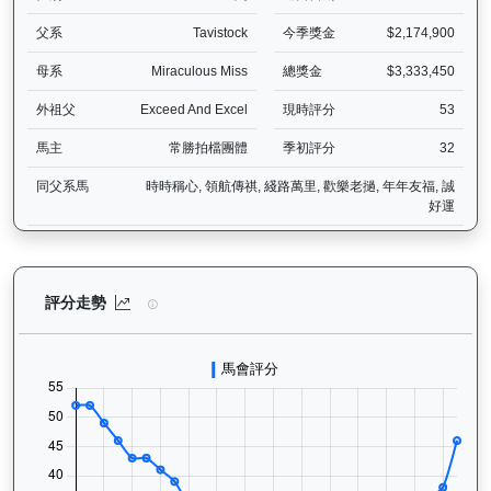
父系
Tavistock
今季獎金
$2,174,900
母系
Miraculous Miss
總獎金
$3,333,450
外祖父
Exceed And Excel
現時評分
53
馬主
常勝拍檔團體
季初評分
32
同父系馬
時時稱心, 領航傳祺, 綫路萬里, 歡樂老撾, 年年友福, 誠
好運
天時明駒（H016）— 評分走勢圖表：追蹤香港賽馬會賽駒的官方評分
評分走勢