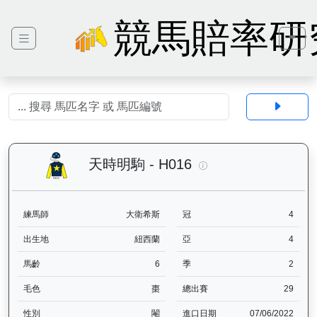
競馬賠率研
天時明駒（H016）— 
天時明駒 - H016
練馬師
大衛希斯
冠
4
出生地
紐西蘭
亞
4
馬齡
6
季
2
毛色
棗
總出賽
29
性別
閹
進口日期
07/06/2022