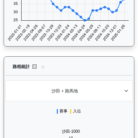
天時明駒（H016）— 路程統計分析：查看香港賽駒在不同途程距離
路程統計