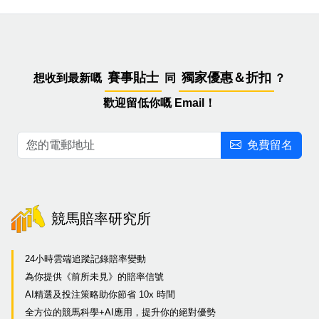
賽事貼士
獨家優惠＆折扣
想收到最新嘅
同
？
歡迎留低你嘅 Email！
免費留名
競馬賠率研究所
24小時雲端追蹤記錄賠率變動
為你提供《前所未見》的賠率信號
AI精選及投注策略助你節省 10x 時間
全方位的競馬科學+AI應用，提升你的絕對優勢