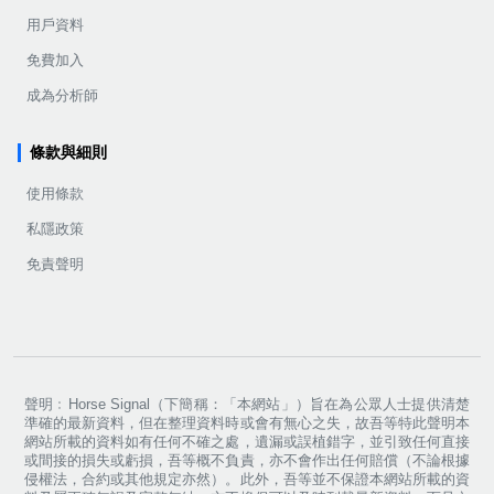
用戶資料
免費加入
成為分析師
條款與細則
使用條款
私隱政策
免責聲明
聲明﹕Horse Signal（下簡稱：「本網站」）旨在為公眾人士提供清楚
準確的最新資料，但在整理資料時或會有無心之失，故吾等特此聲明本
網站所載的資料如有任何不確之處，遺漏或誤植錯字，並引致任何直接
或間接的損失或虧損，吾等概不負責，亦不會作出任何賠償（不論根據
侵權法，合約或其他規定亦然）。此外，吾等並不保證本網站所載的資