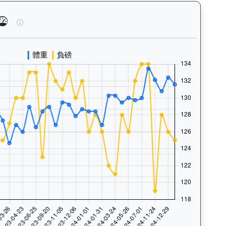
、快跑）及試閘、正式出賽頻率，分析馬匹的體能訓練狀態。Tra
實力派（E447）— 馬匹體重與負磅走勢圖：追蹤馬匹體重