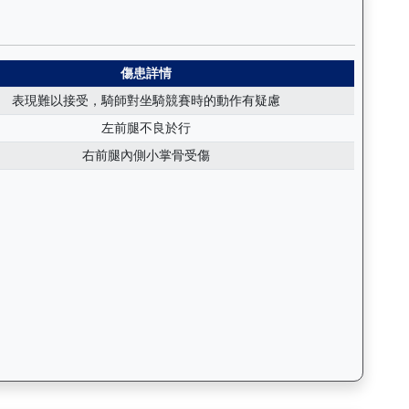
日期、名次、場地、路程、騎師和走位，評估馬匹在正式比賽前的狀態。Ba
派（E447）— 傷患紀錄：查看馬匹完整的獸醫檢查報告及傷患歷史
傷患詳情
表現難以接受，騎師對坐騎競賽時的動作有疑慮
左前腿不良於行
右前腿內側小掌骨受傷