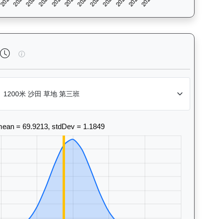
風格和衝線能力。Race Position Chart: Visuali
實力派（E447）— 完成時間標準差分析：以儀錶板圖表量