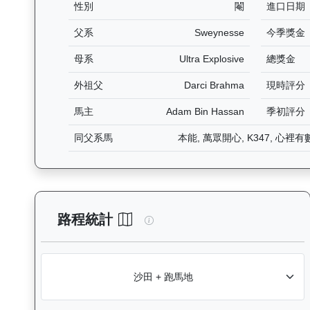
性別
閹
進口日期
父系
Sweynesse
今季獎金
母系
Ultra Explosive
總獎金
外祖父
Darci Brahma
現時評分
馬主
Adam Bin Hassan
季初評分
同父系馬
本能, 萬眾開心, K347, 心裡有
實力派（E447）— 路程統計分
路程統計