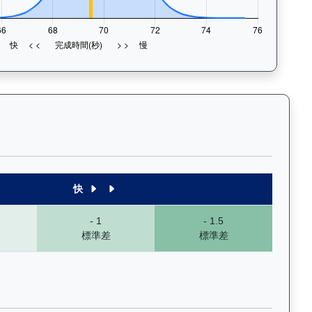
1段至末4段），以顏色標示快慢程度，深入分析馬匹的前速、末段衝刺
快
- 1
- 1.5
標準差
標準差