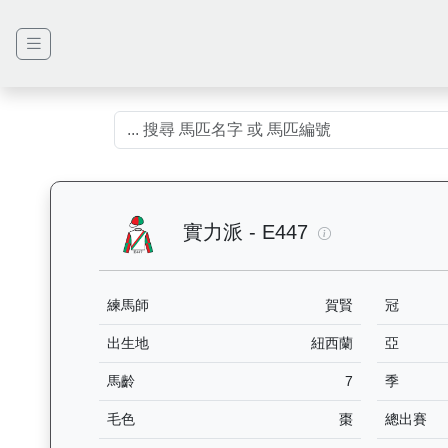
實力派（E447）
實力派 - E447
練馬師
賀賢
冠
出生地
紐西蘭
亞
馬齡
7
季
毛色
棗
總出賽