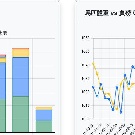
 晨操及出賽紀錄圖表：以月度圖表顯示馬匹訓練活動（慢跑、游泳
馬匹體重 vs 負磅