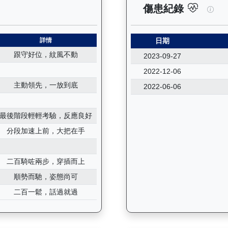
錄：查看馬匹所有試閘（Barrier Trial）的歷史成績，包括
實力
傷患紀錄
詳情
日期
跟守好位，紋風不動
2023-09-27
2022-12-06
主動領先，一放到底
2022-06-06
最後階段輕輕考驗，反應良好
分段加速上前，大把在手
二百騎咗兩步，穿插而上
順勢而馳，姿態尚可
二百一鬆，話過就過