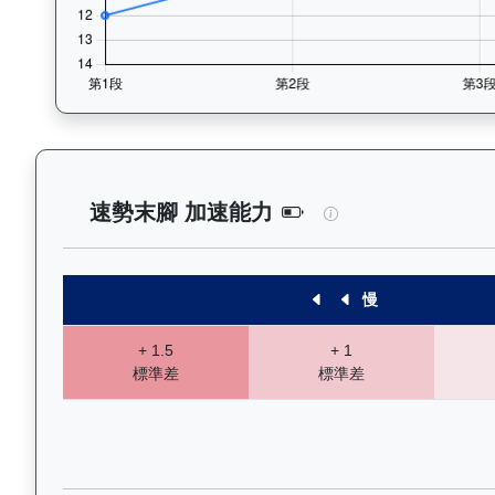
實力派（E447）—
速勢末腳 加速能力
慢
+ 1.5
+ 1
標準差
標準差