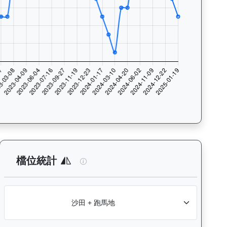
入位率統計，支援按沙田及跑馬地場地篩選，協助用戶找出馬匹最擅長的比
：查看各騎師策騎此馬匹的出賽次數與入位率統計，支援按場地篩選，
實力派（E447）— 檔位統計分析：查看
檔位統計