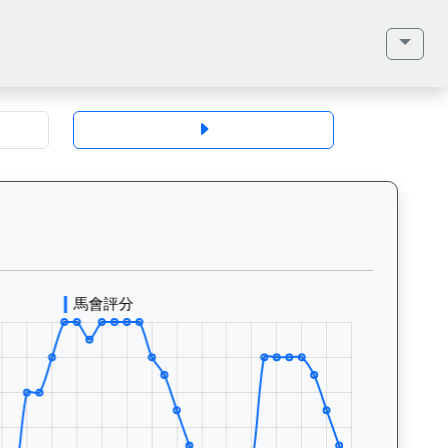
齡、毛色、性別、血統（父系、母系、外祖父）、馬主、同父系馬匹、歷史戰績
力派（E447）— 評分走勢圖表：追蹤香港賽馬會賽駒的官方評分歷史變