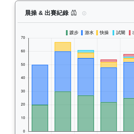
實力派（E447）—
晨操 & 出賽紀錄