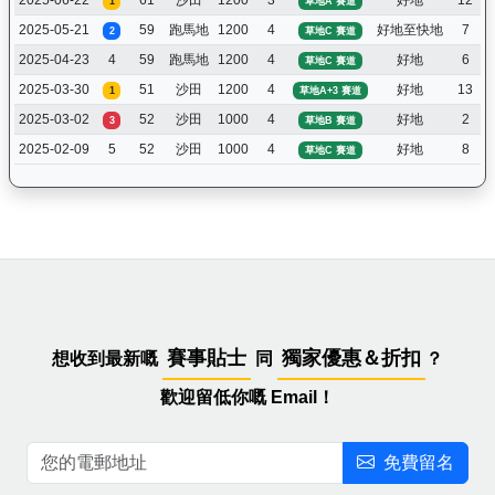
1
草地A 賽道
2025-05-21
59
跑馬地
1200
4
好地至快地
7
2
草地C 賽道
2025-04-23
4
59
跑馬地
1200
4
好地
6
草地C 賽道
2025-03-30
51
沙田
1200
4
好地
13
1
草地A+3 賽道
2025-03-02
52
沙田
1000
4
好地
2
3
草地B 賽道
2025-02-09
5
52
沙田
1000
4
好地
8
草地C 賽道
賽事貼士
獨家優惠＆折扣
想收到最新嘅
同
？
歡迎留低你嘅 Email！
免費留名