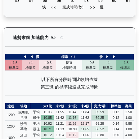
寶進（K249）— 速勢末腳加速能力分析：查看馬匹
速勢末腳 加速能力
慢
標準
快
+ 1.5
+ 1
+ 0.5
接近
- 0.5
- 1
- 1.5
標準差
標準差
標準差
標準時間
標準差
標準差
標準差
以下所有分段時間比較均依據
第三班 的標準段速及完成時間
途程
場地
末1段
末2段
末3段
末4段
完成:秒
標準差
賽果
平均
11.03
11.55
11.44
11.84
69.59
0.12
2.50
跑馬地
1200
草地
最佳
10.85
11.42
11.16
11.62
69.25
0.12
1.00
平均
10.92
11.21
11.26
12.17
69.28
0.14
5.88
沙田
1200
草地
最佳
10.71
11.13
10.99
11.65
68.52
0.14
1.00
平均
10.12
10.54
11.12
11.66
56.80
0.50
4.00
沙田
1000