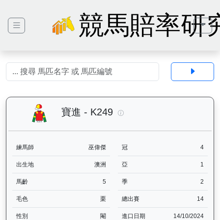
競馬賠率研
寶進（K249）— 馬匹基本資
寶進 - K249
練馬師
巫偉傑
冠
4
出生地
澳洲
亞
1
馬齡
5
季
2
毛色
栗
總出賽
14
性別
閹
進口日期
14/10/2024