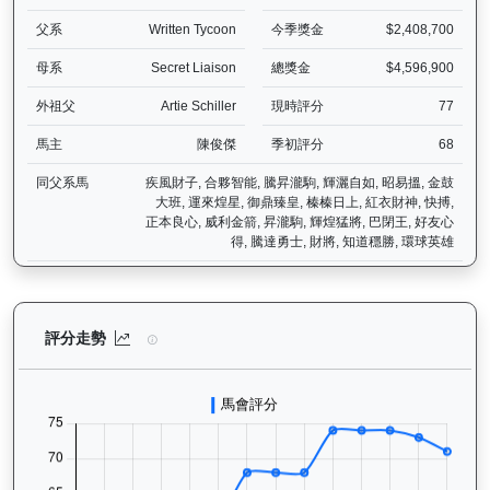
父系
Written Tycoon
今季獎金
$2,408,700
母系
Secret Liaison
總獎金
$4,596,900
外祖父
Artie Schiller
現時評分
77
馬主
陳俊傑
季初評分
68
同父系馬
疾風財子, 合夥智能, 騰昇瀧駒, 輝灑自如, 昭易搵, 金鼓
大班, 運來煌星, 御鼎臻皇, 榛榛日上, 紅衣財神, 快搏,
正本良心, 威利金箭, 昇瀧駒, 輝煌猛將, 巴閉王, 好友心
得, 騰達勇士, 財將, 知道穩勝, 環球英雄
寶進（K249）— 評分走勢圖表：追蹤香港賽馬會賽駒的官方評分歷史
評分走勢