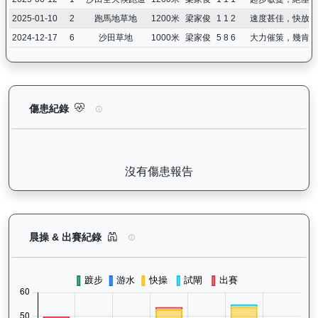
2025-01-10
2
跑馬地草地
1200米
梁家俊
1 1 2
速度甚佳，快放第
2024-12-17
6
沙田草地
1000米
梁家俊
5 8 6
大力催策，幾肯追
寶進（K249）— 傷患紀錄：查看馬匹完整的獸醫檢查報告及傷患
傷患紀錄
沒有傷患報告
寶進（K249）— 晨操及出賽紀錄圖表：以月度圖
晨操 & 出賽紀錄