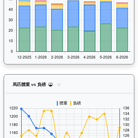
寶進（K249）— 馬匹體重與負磅走勢圖：追蹤馬匹
馬匹體重 vs 負磅