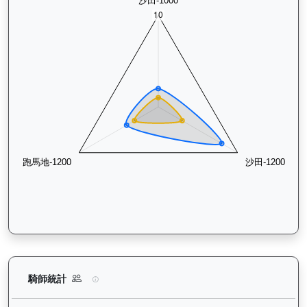
寶進（K249）— 騎師統計分析：查看各騎師策騎此馬匹的出賽
騎師統計