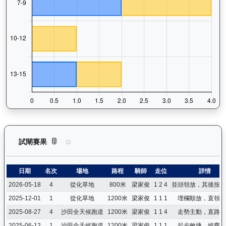
寶進（K249）— 試閘賽果紀錄：查看馬匹所有試閘（Barrie
試閘賽果
日期
名次
場地
路程
騎師
走位
詳情
2026-05-18
4
從化草地
800米
梁家俊
1 2 4
並頭領放，其後按韁
2025-12-01
1
從化草地
1200米
梁家俊
1 1 1
埋欄順放，直領到
2025-08-27
4
沙田全天候跑道
1200米
梁家俊
1 1 4
走勢主動，直路文
2025-06-12
1
沙田全天候跑道
1200米
梁家俊
1 1 1
起步敏捷，絕塵而