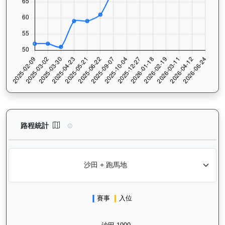
寶進（K249）— 路程統計分析：查看香港賽駒在不同途程距離（1
路程統計