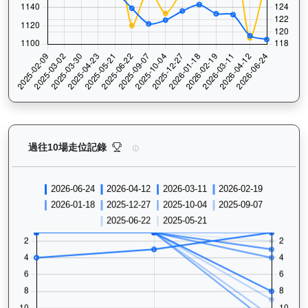
寶進（K249）— 過往走位記錄圖表：查看馬匹最近10
過往10場走位記錄