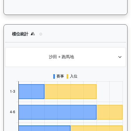
寶進（K249）— 檔位統計分析：查看馬匹在不同起步閘位的出賽
檔位統計