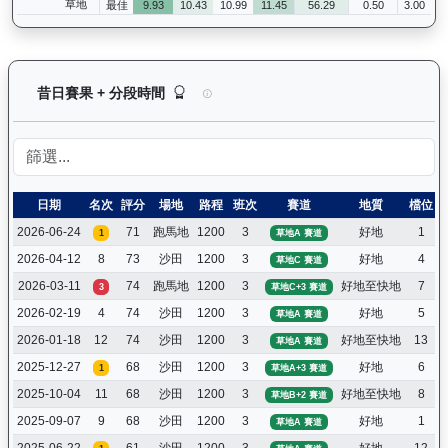
草地
最佳
9.93
10.43
10.99
11.45
56.29
0.50
3.00
寶進（K249）— 昔日賽果及分段時間紀錄：馬匹
昔日賽果 + 分段時間
日期
名次
評分
場地
路程
班次
賽道
地質
檔位
2026-06-24
71
跑馬地
1200
3
好地
1
1
草地A 賽道
2026-04-12
8
73
沙田
1200
3
好地
4
草地C 賽道
2026-03-11
74
跑馬地
1200
3
好地至快地
7
3
草地C+3 賽道
2026-02-19
4
74
沙田
1200
3
好地
5
草地A 賽道
2026-01-18
12
74
沙田
1200
3
好地至快地
13
草地A 賽道
2025-12-27
68
沙田
1200
3
好地
6
1
草地A+3 賽道
2025-10-04
11
68
沙田
1200
3
好地至快地
8
草地B+2 賽道
2025-09-07
9
68
沙田
1200
3
好地
1
草地A 賽道
2025-06-22
61
沙田
1200
3
好地
12