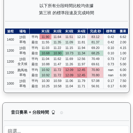
以下所有分段時間比較均依據
第三班 的標準段速及完成時間
途程
場地
末1段
末2段
末3段
末4段
完成:秒
標準差
賽果
平均
11.90
11.64
11.51
12.15
83.12
0.42
6.62
沙田
1400
草地
最佳
11.55
11.35
11.09
11.81
81.37
0.42
2.00
平均
11.03
11.22
11.15
11.94
69.20
0.10
4.15
沙田
1200
草地
最佳
10.68
10.90
10.73
11.34
68.25
0.10
1.00
平均
11.04
11.62
11.69
12.56
70.49
0.73
7.67
沙田
1200
全天候
最佳
10.88
11.47
11.26
11.97
69.61
0.73
5.00
平均
10.92
11.72
12.09
12.45
70.80
nan
6.00
跑馬地
1200
草地
最佳
10.92
11.72
12.09
12.45
70.80
nan
6.00
平均
10.30
10.59
11.06
11.79
57.08
0.17
7.50
沙田
1000
草地
最佳
10.25
10.58
11.04
11.71
56.91
0.17
6.00
愛馬善（H155）— 昔日賽果及分段時間紀錄：馬
昔日賽果 + 分段時間