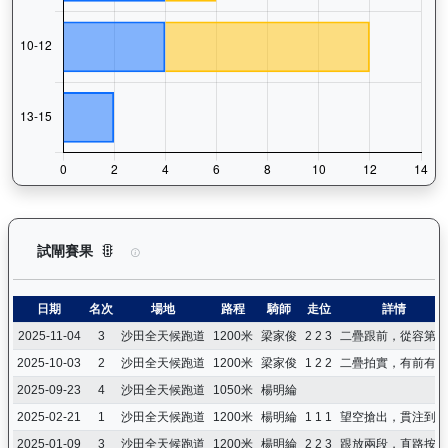
愛馬善（H155）— 試閘賽果紀錄：查看馬匹所有試閘（Barri
試閘賽果
日期
名次
場地
路程
騎師
走位
詳情
2025-11-04
3
沙田全天候跑道
1200米
梁家俊
2 2 3
二疊跟前，從容第三
2025-10-03
2
沙田全天候跑道
1200米
梁家俊
1 2 2
二疊拍實，有前有後
2025-09-23
4
沙田全天候跑道
1050米
楊明綸
2025-02-21
1
沙田全天候跑道
1200米
楊明綸
1 1 1
望空搶出，貫注到底
2025-01-09
3
沙田全天候跑道
1200米
楊明綸
2 2 3
跟放兩段，直路按返