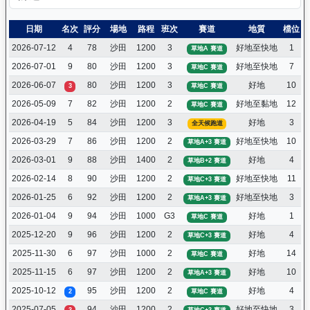
日期
名次
評分
場地
路程
班次
賽道
地質
檔位
2026-07-12
4
78
沙田
1200
3
好地至快地
1
草地A 賽道
2026-07-01
9
80
沙田
1200
3
好地至快地
7
草地C 賽道
2026-06-07
80
沙田
1200
3
好地
10
3
草地C 賽道
2026-05-09
7
82
沙田
1200
2
好地至黏地
12
草地C 賽道
2026-04-19
5
84
沙田
1200
3
好地
3
全天候跑道
2026-03-29
7
86
沙田
1200
2
好地至快地
10
草地A+3 賽道
2026-03-01
9
88
沙田
1400
2
好地
4
草地B+2 賽道
2026-02-14
8
90
沙田
1200
2
好地至快地
11
草地C+3 賽道
2026-01-25
6
92
沙田
1200
2
好地至快地
3
草地A+3 賽道
2026-01-04
9
94
沙田
1000
G3
好地
1
草地C 賽道
2025-12-20
9
96
沙田
1200
2
好地
4
草地C+3 賽道
2025-11-30
6
97
沙田
1000
2
好地
14
草地C 賽道
2025-11-15
6
97
沙田
1200
2
好地
10
草地A+3 賽道
2025-10-12
95
沙田
1200
2
好地
4
2
草地C 賽道
2025-07-05
94
沙田
1200
2
好地至快地
3