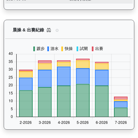
愛馬善（H155）— 晨操及出賽紀錄圖表：以月度
晨操 & 出賽紀錄