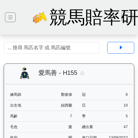
競馬賠率
愛馬善（H155）— 馬匹
愛馬善 - H155
練馬師
鄭俊偉
冠
6
出生地
紐西蘭
亞
10
馬齡
7
季
5
毛色
棗
總出賽
47
性別
閹
進口日期
13/09/2022