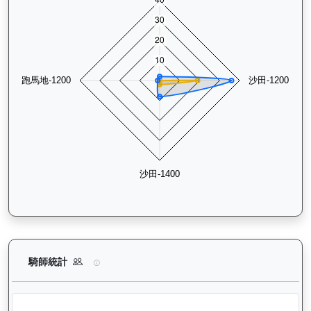
愛馬善（H155）— 騎師統計分析：查看各騎師策騎此馬匹的出
騎師統計