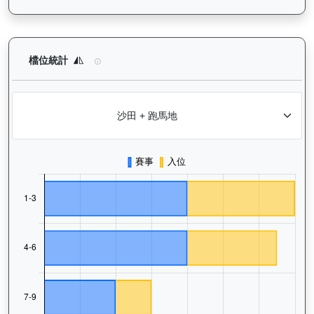
愛馬善（H155）— 檔位統計分析：查看馬匹在不同起步閘位的出
檔位統計