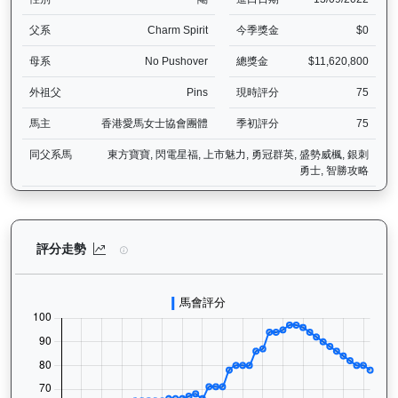
父系
Charm Spirit
今季獎金
$0
母系
No Pushover
總獎金
$11,620,800
外祖父
Pins
現時評分
75
馬主
香港愛馬女士協會團體
季初評分
75
同父系馬
東方寶寶, 閃電星福, 上市魅力, 勇冠群英, 盛勢威楓, 銀刺
勇士, 智勝攻略
愛馬善（H155）— 評分走勢圖表：追蹤香港賽馬會賽駒的官方評分歷
評分走勢