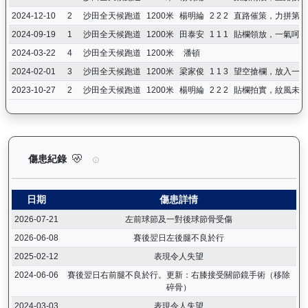
2024-12-10
2
沙田全天候跑道
1200米
楊明綸
2 2 2
直路催策，力拼第二
2024-09-19
1
沙田全天候跑道
1200米
田泰安
1 1 1
貼欄領放，一氣呵成
2024-03-22
4
沙田全天候跑道
1200米
潘頓
2024-02-01
3
沙田全天候跑道
1200米
梁家俊
1 1 3
望空搶欄，放入一席
2023-10-27
2
沙田全天候跑道
1200米
楊明綸
2 2 2
貼欄拍實，紋風未動
愛馬善（H155）— 傷患紀錄：查看馬匹完整的獸醫檢查報告及傷
傷患紀錄
日期
傷患詳情
2026-07-21
左前球節及一對後球節骨受傷
2026-06-08
賽後翌日左後腿不良於行
2025-02-12
表現令人失望
2024-06-06
賽後翌日右前腿不良於行。更新：右膝接受關節鏡手術（移除
碎骨）
2024-03-03
表現令人失望