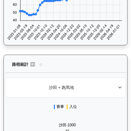
愛馬善（H155）— 路程統計分析：查看香港賽駒在不同途程距離（
路程統計