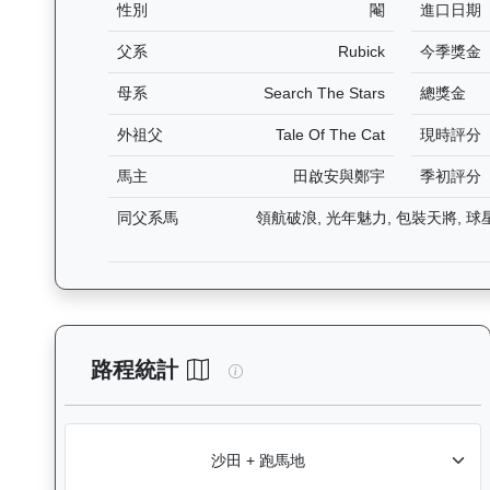
性別
閹
進口日期
父系
Rubick
今季獎金
母系
Search The Stars
總獎金
外祖父
Tale Of The Cat
現時評分
馬主
田啟安與鄭宇
季初評分
同父系馬
領航破浪, 光年魅力, 包裝天將, 球星
星河勇士（J380）— 路程統計
路程統計