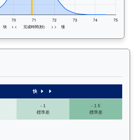
末1段至末4段），以顏色標示快慢程度，深入分析馬匹的前速、末段衝
快
- 1
- 1.5
標準差
標準差