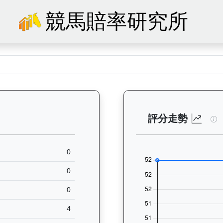
競馬賠率研究所
80）— 馬匹基本資料：查看香港賽馬會賽駒的完整檔案，包括練馬師、出生
星
評分走勢
0
0
0
4