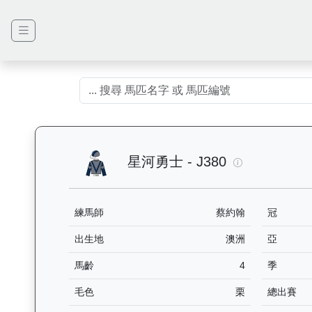
星河勇士（J3
星河勇士 - J380
練馬師
蔡約翰
冠
出生地
澳洲
亞
馬齡
4
季
毛色
栗
總出賽