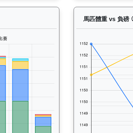
— 晨操及出賽紀錄圖表：以月度圖表顯示馬匹訓練活動（慢跑、游
馬匹體重 vs 負磅