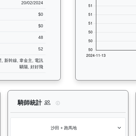
20/02/2024
$0
$0
48
52
, 新幹線, 韋金主, 電訊
驕陽, 好好飛
分析：查看香港賽駒在不同途程距離（1000米至2400米）的出賽次數
星河勇士（J380）— 騎師統計分
騎師統計