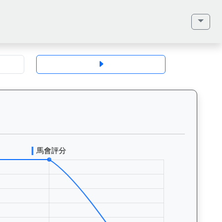
地、馬齡、毛色、性別、血統（父系、母系、外祖父）、馬主、同父系馬匹、歷
河勇士（J380）— 評分走勢圖表：追蹤香港賽馬會賽駒的官方評分歷史