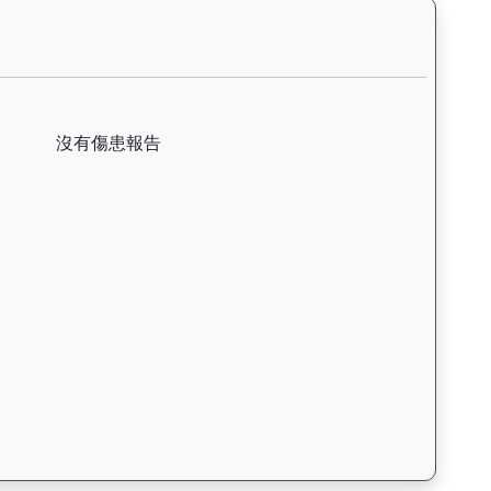
括日期、名次、場地、路程、騎師和走位，評估馬匹在正式比賽前的狀態。
勇士（J380）— 傷患紀錄：查看馬匹完整的獸醫檢查報告及傷患歷
沒有傷患報告