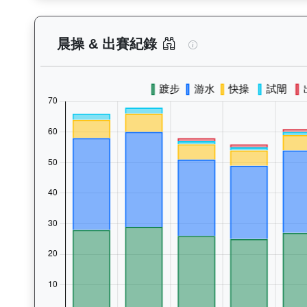
星河勇士（J380）
晨操 & 出賽紀錄