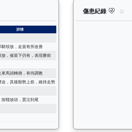
紀錄：查看馬匹所有試閘（Barrier Trial）的歷史成績，包
星河
傷患紀錄
詳情
單騎領放，走規有所改善
領放，催策下仍有，表現勝前
走來馬頭轉側，有待調教
擠迫，其後順勢上前，維持走勢
按韁放頭，貫注到尾