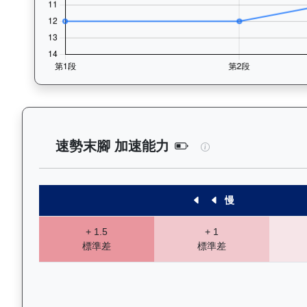
星河勇士（J380）
速勢末腳 加速能力
慢
+ 1.5
+ 1
標準差
標準差