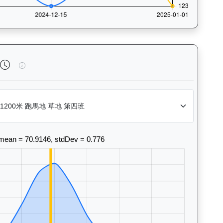
法風格和衝線能力。Race Position Chart: Visua
星河勇士（J380）— 完成時間標準差分析：以儀錶板圖表