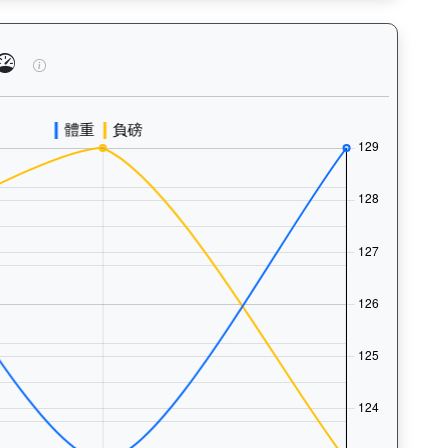
泳、快跑）及試閘、正式出賽頻率，分析馬匹的體能訓練狀態。Tr
星河勇士（J380）— 馬匹體重與負磅走勢圖：追蹤馬匹體