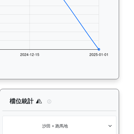
與入位率統計，支援按沙田及跑馬地場地篩選，協助用戶找出馬匹最擅長的
析：查看各騎師策騎此馬匹的出賽次數與入位率統計，支援按場地篩選
星河勇士（J380）— 檔位統計分析：查
檔位統計