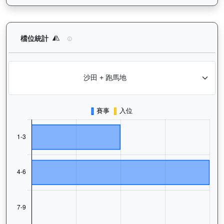
有誰共鳴（J367）— 檔位統計分析：查看馬匹在不同起步閘位的
檔位統計