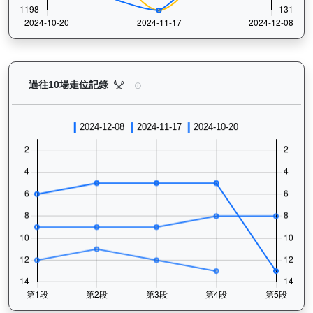
有誰共鳴（J367）— 過往走位記錄圖表：查看馬匹最近
過往10場走位記錄