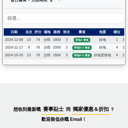
日期
名次
評分
場地
路程
班次
賽道
地質
檔位
騎
2024-12-08
13
74
沙田
1800
3
好地
1
貝
草地A 賽道
2024-11-17
8
76
沙田
2000
3
好地
4
湯
草地B+2 賽道
2024-10-20
13
76
沙田
1600
3
好地至快地
4
湯
草地B+2 賽道
賽事貼士
獨家優惠＆折扣
想收到最新嘅
同
？
歡迎留低你嘅 Email！