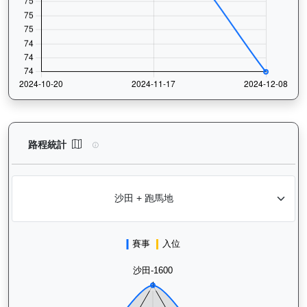
有誰共鳴（J367）— 路程統計分析：查看香港賽駒在不同途程距離
路程統計