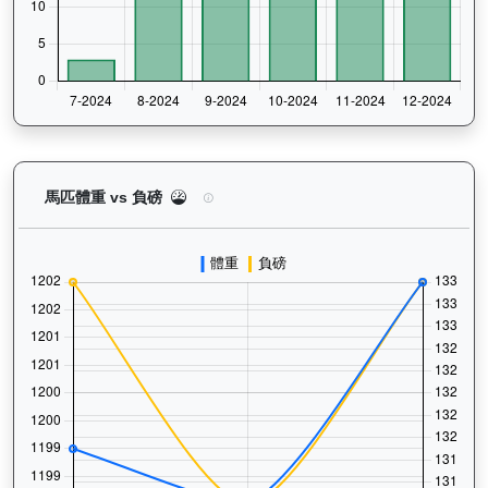
有誰共鳴（J367）— 馬匹體重與負磅走勢圖：追蹤
馬匹體重 vs 負磅