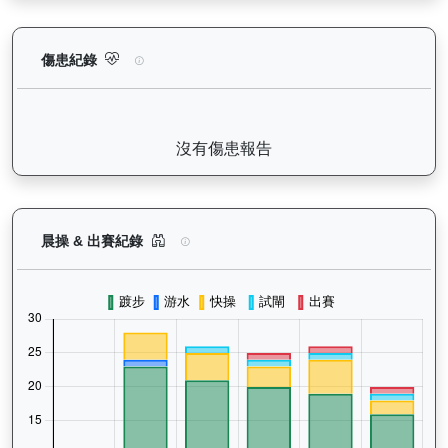
有誰共鳴（J367）— 傷患紀錄：查看馬匹完整的獸醫檢查報告及
傷患紀錄
沒有傷患報告
有誰共鳴（J367）— 晨操及出賽紀錄圖表：以月
晨操 & 出賽紀錄