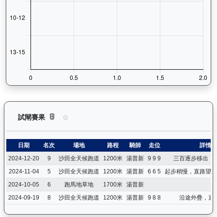
有誰共鳴（J367）— 試閘賽果紀錄：查看馬匹所有試閘（Barr
試閘賽果
日期
名次
場地
路程
騎師
走位
詳情
2024-12-20
9
沙田全天候跑道
1200米
湯普新
9 9 9
三百逐步移出，
2024-11-04
5
沙田全天候跑道
1200米
湯普新
6 6 5
起步稍慢，直路望空
2024-10-05
6
跑馬地草地
1700米
湯普新
2024-09-19
8
沙田全天候跑道
1200米
湯普新
9 8 8
沿途外疊，直