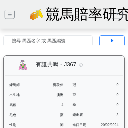
競馬賠率研
有誰共鳴（J367）— 
有誰共鳴 - J367
練馬師
鄭俊偉
冠
0
出生地
澳洲
亞
0
馬齡
4
季
0
毛色
棗
總出賽
3
性別
閹
進口日期
20/02/2024