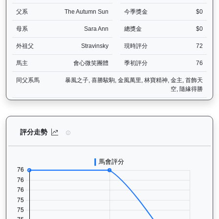
父系
The Autumn Sun
今季獎金
$0
母系
Sara Ann
總獎金
$0
外祖父
Stravinsky
現時評分
72
馬主
會心微笑團體
季初評分
76
同父系馬
暴風之子, 喜勝駿駒, 金風萬里, 林寶精神, 金主, 首飾天
空, 隨緣得勝
有誰共鳴（J367）— 評分走勢圖表：追蹤香港賽馬會賽駒的官方評分
評分走勢