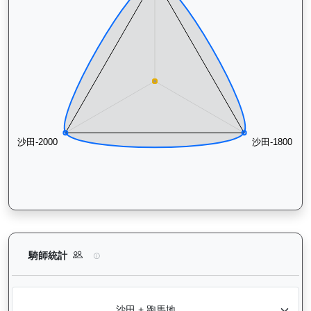
有誰共鳴（J367）— 騎師統計分析：查看各騎師策騎此馬匹的
騎師統計