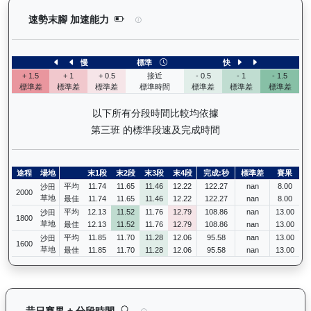
有誰共鳴（J367）— 速勢末腳加速能力分析：查看
速勢末腳 加速能力
慢
標準
快
+ 1.5
+ 1
+ 0.5
接近
- 0.5
- 1
- 1.5
標準差
標準差
標準差
標準時間
標準差
標準差
標準差
以下所有分段時間比較均依據
第三班 的標準段速及完成時間
途程
場地
末1段
末2段
末3段
末4段
完成:秒
標準差
賽果
平均
11.74
11.65
11.46
12.22
122.27
nan
8.00
沙田
2000
草地
最佳
11.74
11.65
11.46
12.22
122.27
nan
8.00
平均
12.13
11.52
11.76
12.79
108.86
nan
13.00
沙田
1800
草地
最佳
12.13
11.52
11.76
12.79
108.86
nan
13.00
平均
11.85
11.70
11.28
12.06
95.58
nan
13.00
沙田
1600
草地
最佳
11.85
11.70
11.28
12.06
95.58
nan
13.00
有誰共鳴（J367）— 昔日賽果及分段時間紀錄：
昔日賽果 + 分段時間