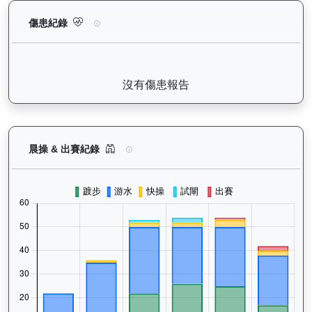
正本巨星（L056）— 傷患紀錄：查看馬匹完整的獸醫檢查報告及
傷患紀錄
沒有傷患報告
正本巨星（L056）— 晨操及出賽紀錄圖表：以月
晨操 & 出賽紀錄