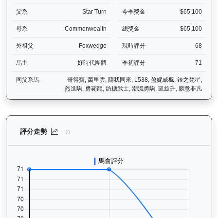
父系
Star Turn
今季獎金
$65,100
母系
Commonwealth
總獎金
$65,100
外祖父
Foxwedge
現時評分
68
馬主
好時代團體
季初評分
71
同父系馬
哥得寶, 萬里雲, 隋我同來, L538, 盈妮威楓, 錶之梵星,
烈進駒, 勇霸龍, 鈁糖武士, 潮流勇駒, 凱旋升, 勝意非凡
正本巨星（L056）— 評分走勢圖表：追蹤香港賽馬會賽駒的官方評分
評分走勢