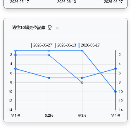
正本巨星（L056）— 過往走位記錄圖表：查看馬匹最近
過往10場走位記錄