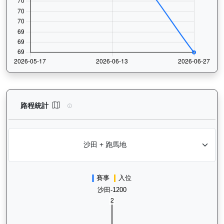
正本巨星（L056）— 路程統計分析：查看香港賽駒在不同途程距離
路程統計