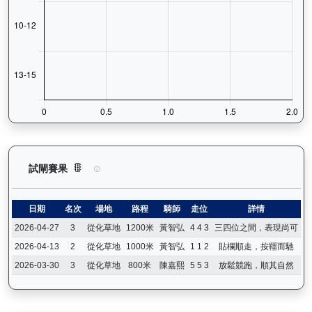
正本巨星（L056）— 試閘賽果紀錄：查看馬匹所有試閘（Barr
試閘賽果
日期
名次
場地
路程
騎師
走位
詳情
2026-04-27
3
從化草地
1200米
黃智弘
4 4 3
三四位之間，表現尚可
2026-04-13
2
從化草地
1000米
黃智弘
1 1 2
貼欄順走，按韁而馳
2026-03-30
3
從化草地
800米
陳嘉熙
5 5 3
放鬆競跑，順其自然