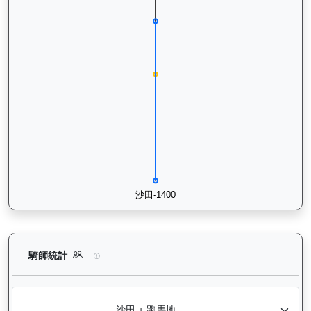
正本巨星（L056）— 騎師統計分析：查看各騎師策騎此馬匹的
騎師統計