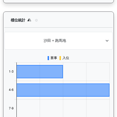
正本巨星（L056）— 檔位統計分析：查看馬匹在不同起步閘位的
檔位統計