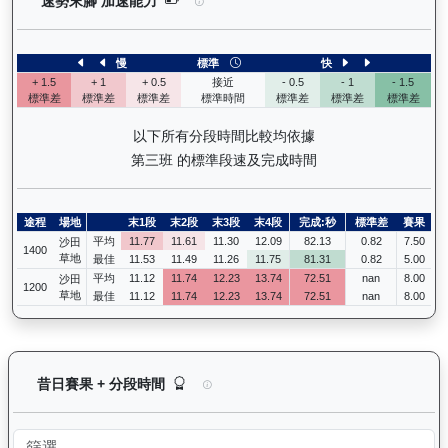
速勢末腳 加速能力
慢
標準
快
+ 1.5
+ 1
+ 0.5
接近
- 0.5
- 1
- 1.5
標準差
標準差
標準差
標準時間
標準差
標準差
標準差
以下所有分段時間比較均依據
第三班 的標準段速及完成時間
途程
場地
末1段
末2段
末3段
末4段
完成:秒
標準差
賽果
平均
11.77
11.61
11.30
12.09
82.13
0.82
7.50
沙田
1400
草地
最佳
11.53
11.49
11.26
11.75
81.31
0.82
5.00
平均
11.12
11.74
12.23
13.74
72.51
nan
8.00
沙田
1200
草地
最佳
11.12
11.74
12.23
13.74
72.51
nan
8.00
正本巨星（L056）— 昔日賽果及分段時間紀錄：
昔日賽果 + 分段時間