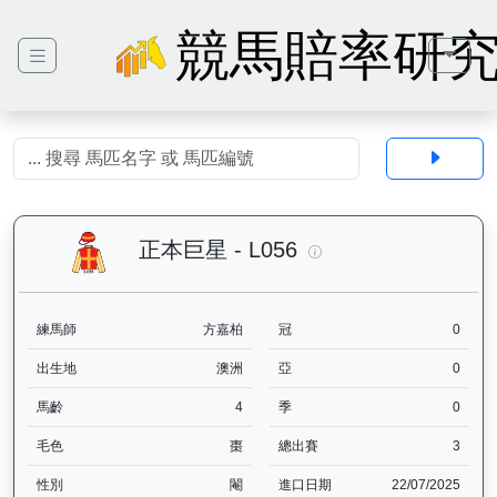
競馬賠率研
正本巨星（L056）— 
正本巨星 - L056
練馬師
方嘉柏
冠
0
出生地
澳洲
亞
0
馬齡
4
季
0
毛色
棗
總出賽
3
性別
閹
進口日期
22/07/2025