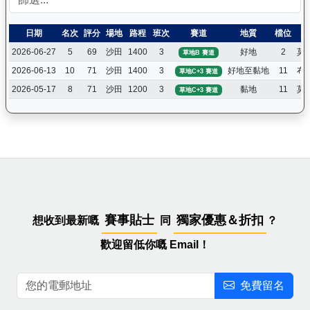
日期
名次
評分
場地
路程
班次
賽道
地質
檔位
騎
2026-06-27
5
69
沙田
1400
3
好地
2
莫
草地B 賽道
2026-06-13
10
71
沙田
1400
3
好地至黏地
11
布
草地C+3 賽道
2026-05-17
8
71
沙田
1200
3
黏地
11
莫
草地C+3 賽道
賽事貼士
獨家優惠＆折扣
想收到最新嘅
同
？
歡迎留低你嘅 Email！
免費留名