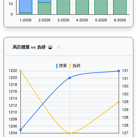
正本巨星（L056）— 馬匹體重與負磅走勢圖：追蹤
馬匹體重 vs 負磅