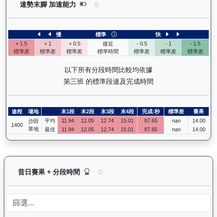
正本良心（L382）— 速勢末腳加速能力分析：查看
速勢末腳 加速能力
慢
標準
快
+ 1.5
+ 1
+ 0.5
接近
- 0.5
- 1
- 1.5
標準差
標準差
標準差
標準時間
標準差
標準差
標準差
以下所有分段時間比較均依據
第三班 的標準段速及完成時間
途程
場地
末1段
末2段
末3段
末4段
完成:秒
標準差
賽果
平均
11.94
12.05
12.74
15.01
87.65
nan
14.00
沙田
1400
草地
最佳
11.94
12.05
12.74
15.01
87.65
nan
14.00
正本良心（L382）— 昔日賽果及分段時間紀錄：
昔日賽果 + 分段時間