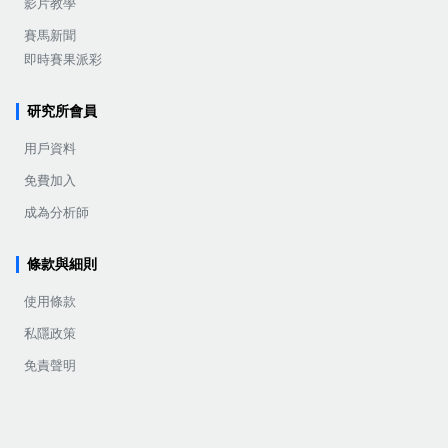
影片教學
賽馬新聞
即時賽果派彩
研究所會員
用戶資料
免費加入
成為分析師
條款與細則
使用條款
私隱政策
免責聲明