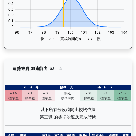
正義波（K473）— 速勢末腳加速能力分析：查看馬
速勢末腳 加速能力
慢
標準
快
+ 1.5
+ 1
+ 0.5
接近
- 0.5
- 1
- 1.5
標準差
標準差
標準差
標準時間
標準差
標準差
標準差
以下所有分段時間比較均依據
第三班 的標準段速及完成時間
途程
場地
末1段
末2段
末3段
末4段
完成:秒
標準差
賽果