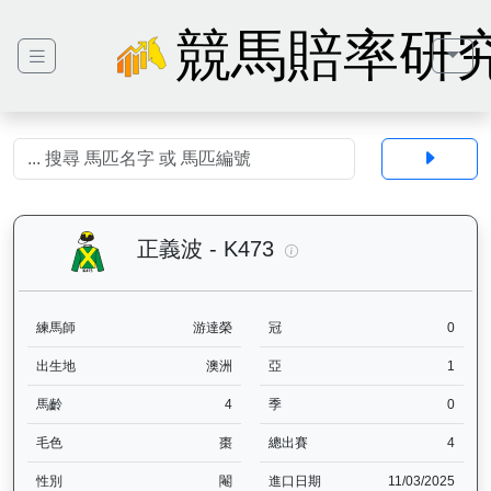
競馬賠率研
正義波（K473）— 馬匹
正義波 - K473
練馬師
游達榮
冠
0
出生地
澳洲
亞
1
馬齡
4
季
0
毛色
棗
總出賽
4
性別
閹
進口日期
11/03/2025