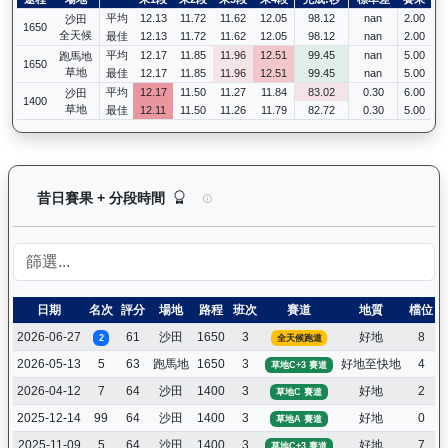
平均
12.13
11.72
11.62
12.05
98.12
nan
2.00
沙田
1650
全天候
最佳
12.13
11.72
11.62
12.05
98.12
nan
2.00
平均
12.17
11.85
11.96
12.51
99.45
nan
5.00
跑馬地
1650
草地
最佳
12.17
11.85
11.96
12.51
99.45
nan
5.00
平均
12.17
11.50
11.27
11.84
83.02
0.30
6.00
沙田
1400
草地
最佳
12.11
11.50
11.26
11.79
82.72
0.30
5.00
正義波（K473）— 昔日賽果及分段時間紀錄：馬
昔日賽果 + 分段時間
日期
名次
評分
場地
路程
班次
賽道
地質
檔位
2026-06-27
61
沙田
1650
3
好地
8
2
全天候跑道
2026-05-13
5
63
跑馬地
1650
3
好地至快地
4
草地C+3 賽道
2026-04-12
7
64
沙田
1400
3
好地
2
草地C 賽道
2025-12-14
99
64
沙田
1400
3
好地
0
草地A 賽道
2025-11-09
5
64
沙田
1400
3
好地
7
草地C+3 賽道