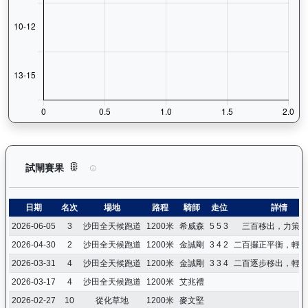
正義波（K473）— 試閘賽果紀錄：查看馬匹所有試閘（Barri
試閘賽果
日期
名次
場地
路程
騎師
走位
詳情
2026-06-05
3
沙田全天候跑道
1200米
希威森
5 5 3
三百移出，力策第
2026-04-30
2
沙田全天候跑道
1200米
金誠剛
3 4 2
二百攞正平衡，輕策
2026-03-31
4
沙田全天候跑道
1200米
金誠剛
3 3 4
二百逐步移出，輕策
2026-03-17
4
沙田全天候跑道
1200米
艾兆禮
2026-02-27
10
從化草地
1200米
麥文堅