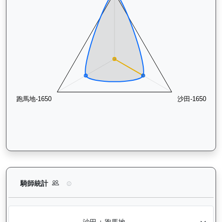
正義波（K473）— 騎師統計分析：查看各騎師策騎此馬匹的出
騎師統計