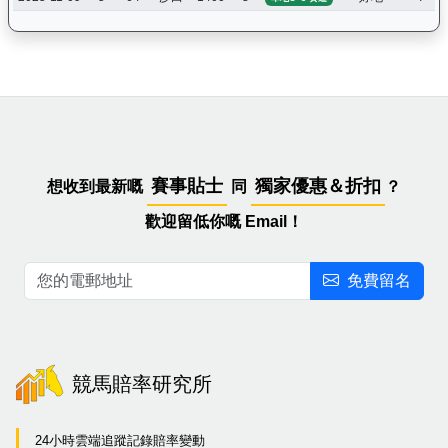
賽事貼士
獨家優惠＆折扣
想收到最新嘅
同
？
歡迎留低你嘅 Email！
免費留名
競馬賠率研究所
24小時雲端追蹤記錄賠率變動