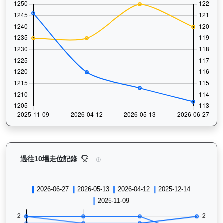
正義波（K473）— 過往走位記錄圖表：查看馬匹最近1
過往10場走位記錄