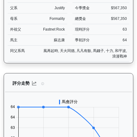
父系
Justify
今季獎金
$567,350
母系
Formality
總獎金
$567,350
外祖父
Fastnet Rock
現時評分
63
馬主
蘇志康
季初評分
64
同父系馬
風再起時, 天火同德, 凡凡有餘, 馬錢子, 十力, 和平波,
浪漫戰神
正義波（K473）— 評分走勢圖表：追蹤香港賽馬會賽駒的官方評分歷
評分走勢