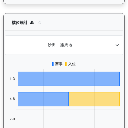
正義波（K473）— 檔位統計分析：查看馬匹在不同起步閘位的出
檔位統計