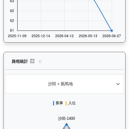
正義波（K473）— 路程統計分析：查看香港賽駒在不同途程距離（
路程統計