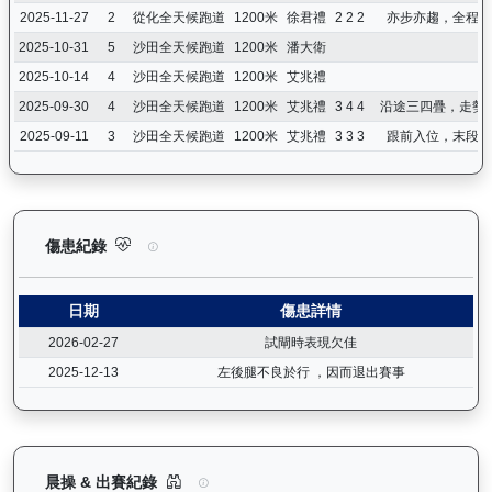
2025-11-27
2
從化全天候跑道
1200米
徐君禮
2 2 2
亦步亦趨，全程第
2025-10-31
5
沙田全天候跑道
1200米
潘大衛
2025-10-14
4
沙田全天候跑道
1200米
艾兆禮
2025-09-30
4
沙田全天候跑道
1200米
艾兆禮
3 4 4
沿途三四疊，走勢
2025-09-11
3
沙田全天候跑道
1200米
艾兆禮
3 3 3
跟前入位，末段唔
正義波（K473）— 傷患紀錄：查看馬匹完整的獸醫檢查報告及傷
傷患紀錄
日期
傷患詳情
2026-02-27
試閘時表現欠佳
2025-12-13
左後腿不良於行 ，因而退出賽事
正義波（K473）— 晨操及出賽紀錄圖表：以月度
晨操 & 出賽紀錄