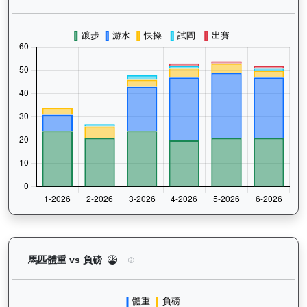
正義波（K473）— 馬匹體重與負磅走勢圖：追蹤馬
馬匹體重 vs 負磅