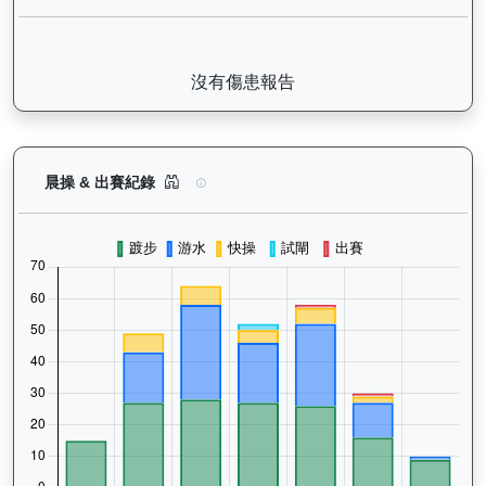
沒有傷患報告
浩然（L392）— 晨操及出賽紀錄圖表：以月度圖
晨操 & 出賽紀錄