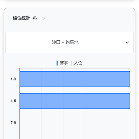
浩然（L392）— 檔位統計分析：查看馬匹在不同起步閘位的出賽
檔位統計