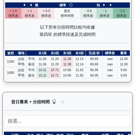
慢
標準
快
+ 1.5
+ 1
+ 0.5
接近
- 0.5
- 1
- 1.5
標準差
標準差
標準差
標準時間
標準差
標準差
標準差
以下所有分段時間比較均依據
第四班 的標準段速及完成時間
途程
場地
末1段
末2段
末3段
末4段
完成:秒
標準差
賽果
平均
11.06
11.20
11.38
12.14
69.69
nan
11.00
沙田
1200
草地
最佳
11.06
11.20
11.38
12.14
69.69
nan
11.00
平均
10.11
10.71
10.96
11.82
56.95
nan
9.00
沙田
1000
草地
最佳
10.11
10.71
10.96
11.82
56.95
nan
9.00
浩然（L392）— 昔日賽果及分段時間紀錄：馬匹
昔日賽果 + 分段時間