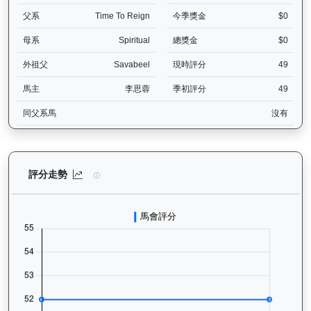
父系
Time To Reign
今季獎金
$0
母系
Spiritual
總獎金
$0
外祖父
Savabeel
現時評分
49
馬主
李思蓉
季初評分
49
同父系馬
沒有
浩然（L392）— 評分走勢圖表：追蹤香港賽馬會賽駒的官方評分歷史
評分走勢