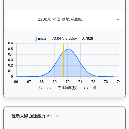
浩然（L392）— 速勢末腳加速能力分析：查看馬匹
速勢末腳 加速能力