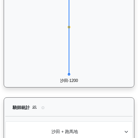
浩然（L392）— 騎師統計分析：查看各騎師策騎此馬匹的出賽
騎師統計