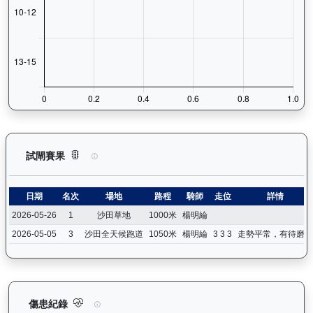
浩然（L392）— 試閘賽果紀錄：查看馬匹所有試閘（Barrie
試閘賽果
日期
名次
場地
路程
騎師
走位
詳情
2026-05-26
1
沙田草地
1000米
楊明綸
2026-05-05
3
沙田全天候跑道
1050米
楊明綸
3 3 3
走勢平常，有待磨練
浩然（L392）— 傷患紀錄：查看馬匹完整的獸醫檢查報告及傷患
傷患紀錄