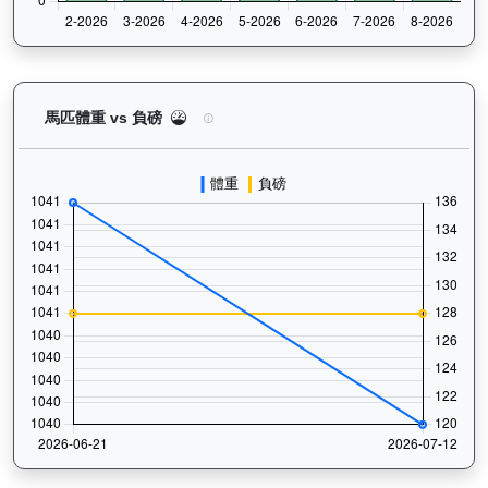
浩然（L392）— 馬匹體重與負磅走勢圖：追蹤馬匹
馬匹體重 vs 負磅