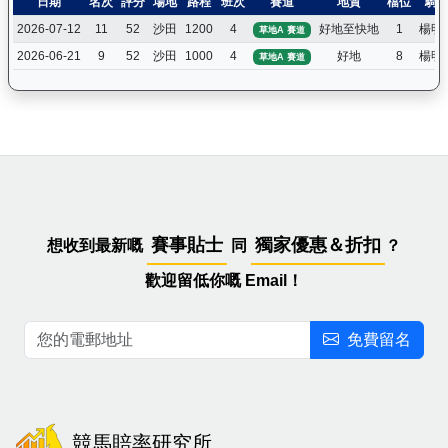
日期
名次
評分
場地
路程
班次
賽道
地質
檔位
騎
2026-07-12
11
52
沙田
1200
4
好地至快地
1
楊明
草地A 賽道
2026-06-21
9
52
沙田
1000
4
好地
8
楊明
草地A 賽道
賽事貼士
獨家優惠＆折扣
想收到最新嘅
同
？
歡迎留低你嘅 Email！
免費留名
競馬賠率研究所