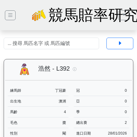
競馬賠率研
浩然（L392）— 馬匹基本資
浩然 - L392
練馬師
丁冠豪
冠
0
出生地
澳洲
亞
0
馬齡
4
季
0
毛色
棗
總出賽
2
性別
閹
進口日期
28/01/2026