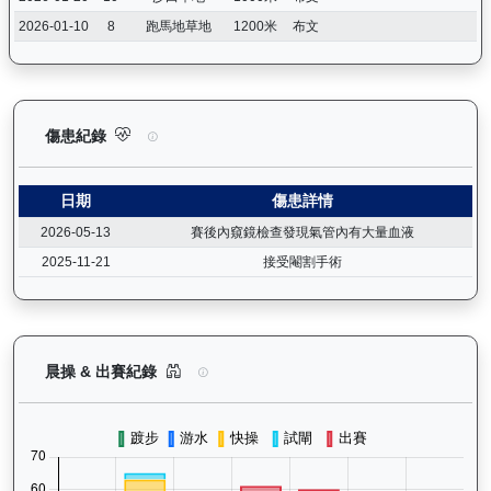
2026-01-10
8
跑馬地草地
1200米
布文
浪漫鬥士（L240）— 傷患紀錄：查看馬匹完整的獸醫檢查報告及
傷患紀錄
日期
傷患詳情
2026-05-13
賽後內窺鏡檢查發現氣管內有大量血液
2025-11-21
接受閹割手術
浪漫鬥士（L240）— 晨操及出賽紀錄圖表：以月
晨操 & 出賽紀錄