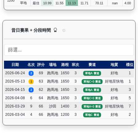
1200
草地
最佳
10.99
11.55
11.13
11.71
70.11
nan
4.00
浪漫鬥士（L240）— 昔日賽果及分段時間紀錄：
昔日賽果 + 分段時間
日期
名次
評分
場地
路程
班次
賽道
地質
檔位
2026-06-24
69
跑馬地
1650
3
好地
1
2
草地A 賽道
2026-05-13
63
跑馬地
1650
3
好地至快地
1
1
草地C+3 賽道
2026-04-15
62
跑馬地
1650
3
好地
3
2
草地A 賽道
2026-04-08
6
64
跑馬地
1650
3
好地
5
草地C+3 賽道
2026-03-29
9
66
沙田
1400
3
好地至快地
7
草地A+3 賽道
2026-03-04
4
66
跑馬地
1200
3
好地
2
草地C 賽道