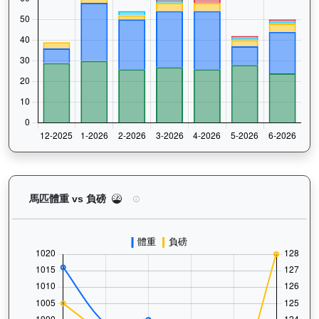
浪漫鬥士（L240）— 馬匹體重與負磅走勢圖：追蹤
馬匹體重 vs 負磅