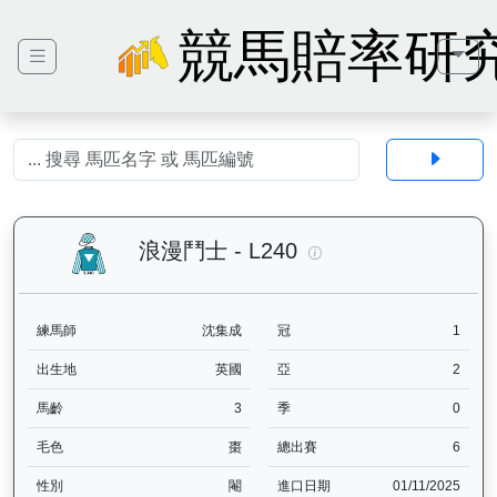
競馬賠率研
浪漫鬥士（L240）— 
浪漫鬥士 - L240
練馬師
沈集成
冠
1
出生地
英國
亞
2
馬齡
3
季
0
毛色
棗
總出賽
6
性別
閹
進口日期
01/11/2025