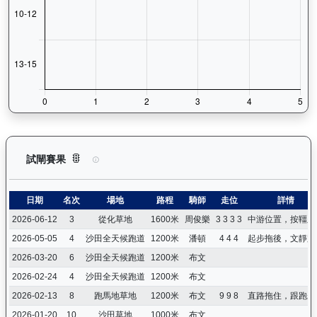
浪漫鬥士（L240）— 試閘賽果紀錄：查看馬匹所有試閘（Barr
試閘賽果
日期
名次
場地
路程
騎師
走位
詳情
2026-06-12
3
從化草地
1600米
周俊樂
3 3 3 3
中游位置，按韁順
2026-05-05
4
沙田全天候跑道
1200米
潘頓
4 4 4
起步拖後，文靜跟
2026-03-20
6
沙田全天候跑道
1200米
布文
2026-02-24
4
沙田全天候跑道
1200米
布文
2026-02-13
8
跑馬地草地
1200米
布文
9 9 8
直路拖住，跟跑未
2026-01-20
10
沙田草地
1000米
布文