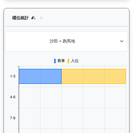
浪漫鬥士（L240）— 檔位統計分析：查看馬匹在不同起步閘位的
檔位統計