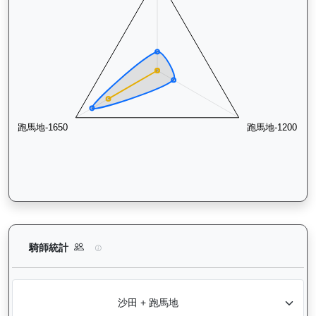
浪漫鬥士（L240）— 騎師統計分析：查看各騎師策騎此馬匹的
騎師統計