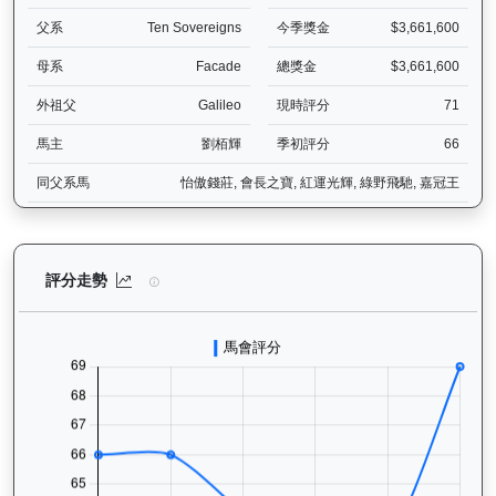
父系
Ten Sovereigns
今季獎金
$3,661,600
母系
Facade
總獎金
$3,661,600
外祖父
Galileo
現時評分
71
馬主
劉栢輝
季初評分
66
同父系馬
怡傲錢莊, 會長之寶, 紅運光輝, 綠野飛馳, 嘉冠王
浪漫鬥士（L240）— 評分走勢圖表：追蹤香港賽馬會賽駒的官方評分
評分走勢