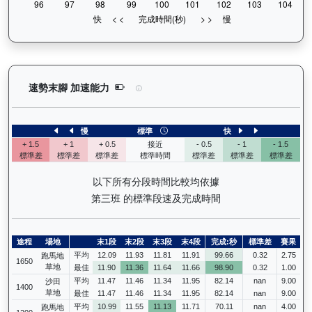
浪漫鬥士（L240）— 速勢末腳加速能力分析：查看
速勢末腳 加速能力
慢
標準
快
+ 1.5
+ 1
+ 0.5
接近
- 0.5
- 1
- 1.5
標準差
標準差
標準差
標準時間
標準差
標準差
標準差
以下所有分段時間比較均依據
第三班 的標準段速及完成時間
途程
場地
末1段
末2段
末3段
末4段
完成:秒
標準差
賽果
平均
12.09
11.93
11.81
11.91
99.66
0.32
2.75
跑馬地
1650
草地
最佳
11.90
11.36
11.64
11.66
98.90
0.32
1.00
平均
11.47
11.46
11.34
11.95
82.14
nan
9.00
沙田
1400
草地
最佳
11.47
11.46
11.34
11.95
82.14
nan
9.00
平均
10.99
11.55
11.13
11.71
70.11
nan
4.00
跑馬地