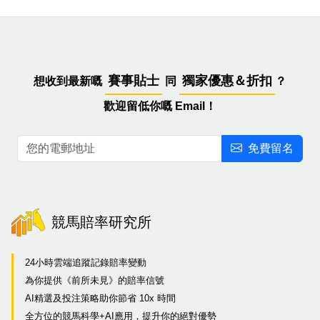
賽事貼士
獨家優惠＆折扣
想收到最新嘅
同
？
歡迎留低你嘅 Email！
免費留名
競馬賠率研究所
24小時雲端追蹤記錄賠率變動
為你提供《前所未見》的賠率信號
AI精選及投注策略助你節省 10x 時間
全方位的競馬科學+AI應用，提升你的絕對優勢