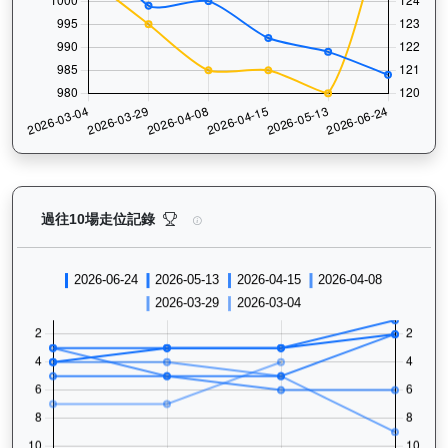
浪漫鬥士（L240）— 過往走位記錄圖表：查看馬匹最近
過往10場走位記錄