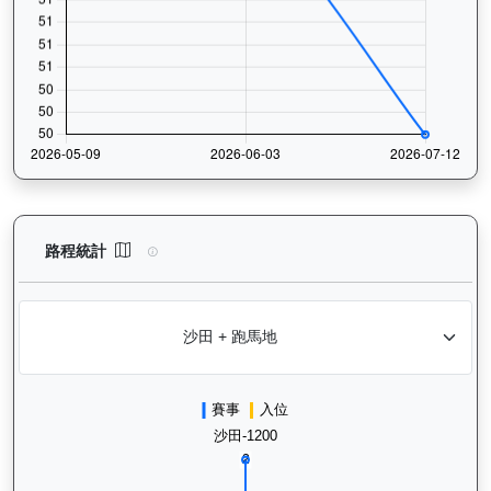
烈進駒（L278）— 路程統計分析：查看香港賽駒在不同途程距離（
路程統計