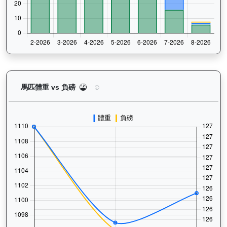
烈進駒（L278）— 馬匹體重與負磅走勢圖：追蹤馬
馬匹體重 vs 負磅