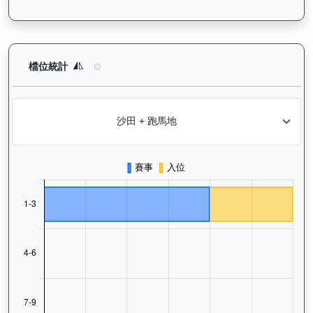
烈進駒（L278）— 檔位統計分析：查看馬匹在不同起步閘位的出
檔位統計