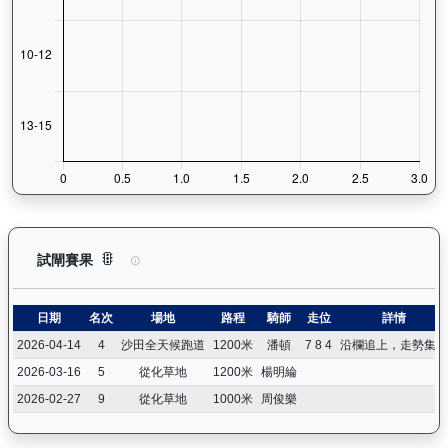
烈進駒（L278）— 試閘賽果紀錄：查看馬匹所有試閘（Barri
試閘賽果
日期
名次
場地
路程
騎師
走位
詳情
2026-04-14
4
沙田全天候跑道
1200米
潘頓
7 8 4
沿欄追上，走勢集中
2026-03-16
5
從化草地
1200米
楊明綸
2026-02-27
9
從化草地
1000米
周俊樂