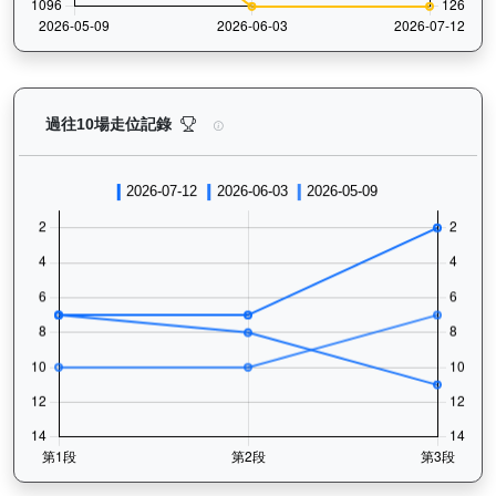
烈進駒（L278）— 過往走位記錄圖表：查看馬匹最近1
過往10場走位記錄