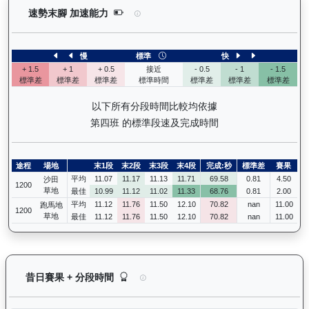
烈進駒（L278）— 速勢末腳加速能力分析：查看馬
速勢末腳 加速能力
慢
標準
快
+ 1.5
+ 1
+ 0.5
接近
- 0.5
- 1
- 1.5
標準差
標準差
標準差
標準時間
標準差
標準差
標準差
以下所有分段時間比較均依據
第四班 的標準段速及完成時間
途程
場地
末1段
末2段
末3段
末4段
完成:秒
標準差
賽果
平均
11.07
11.17
11.13
11.71
69.58
0.81
4.50
沙田
1200
草地
最佳
10.99
11.12
11.02
11.33
68.76
0.81
2.00
平均
11.12
11.76
11.50
12.10
70.82
nan
11.00
跑馬地
1200
草地
最佳
11.12
11.76
11.50
12.10
70.82
nan
11.00
烈進駒（L278）— 昔日賽果及分段時間紀錄：馬
昔日賽果 + 分段時間