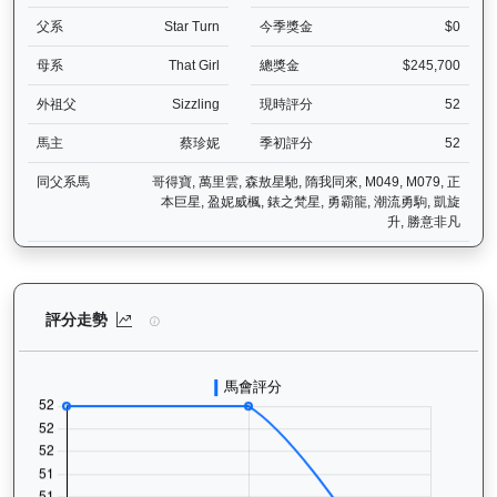
父系
Star Turn
今季獎金
$0
母系
That Girl
總獎金
$245,700
外祖父
Sizzling
現時評分
52
馬主
蔡珍妮
季初評分
52
同父系馬
哥得寶, 萬里雲, 森敖星馳, 隋我同來, M049, M079, 正
本巨星, 盈妮威楓, 錶之梵星, 勇霸龍, 潮流勇駒, 凱旋
升, 勝意非凡
烈進駒（L278）— 評分走勢圖表：追蹤香港賽馬會賽駒的官方評分歷
評分走勢