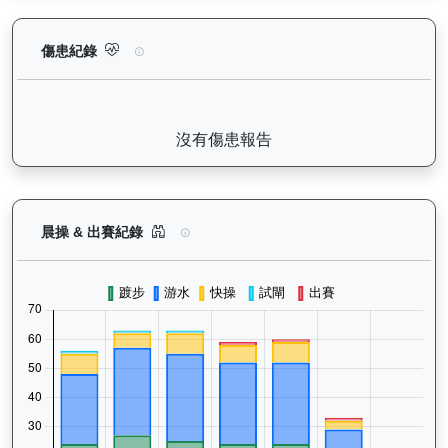
烈進駒（L278）— 傷患紀錄：查看馬匹完整的獸醫檢查報告及傷
傷患紀錄
沒有傷患報告
烈進駒（L278）— 晨操及出賽紀錄圖表：以月度
晨操 & 出賽紀錄