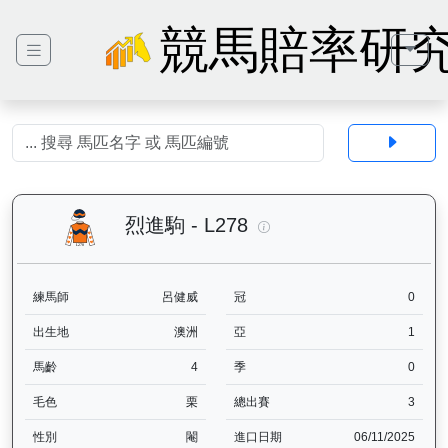
競馬賠率研
烈進駒（L278）— 馬匹
烈進駒 - L278
練馬師
呂健威
冠
0
出生地
澳洲
亞
1
馬齡
4
季
0
毛色
栗
總出賽
3
性別
閹
進口日期
06/11/2025