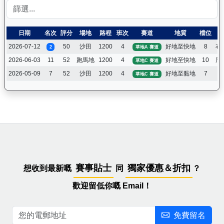
日期
名次
評分
場地
路程
班次
賽道
地質
檔位
2026-07-12
50
沙田
1200
4
好地至快地
8
布
2
草地A 賽道
2026-06-03
11
52
跑馬地
1200
4
好地至快地
10
周
草地C 賽道
2026-05-09
7
52
沙田
1200
4
好地至黏地
7
草地C 賽道
賽事貼士
獨家優惠＆折扣
想收到最新嘅
同
？
歡迎留低你嘅 Email！
免費留名