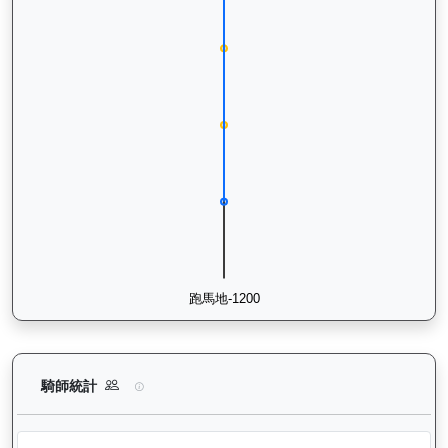
烈進駒（L278）— 騎師統計分析：查看各騎師策騎此馬匹的出
騎師統計