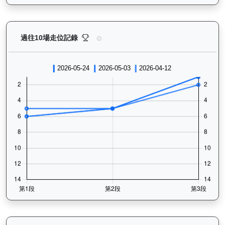
煌上（L301）— 過往走位記錄圖表：查看馬匹最近10
過往10場走位記錄