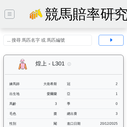
競馬賠率研
煌上（L301）— 馬匹基本資
煌上 - L301
練馬師
大衛希斯
冠
2
出生地
愛爾蘭
亞
1
馬齡
3
季
0
毛色
棗
總出賽
3
性別
閹
進口日期
20/12/2025