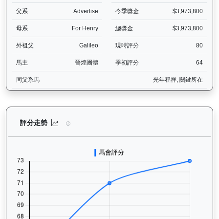
父系
Advertise
今季獎金
$3,973,800
母系
For Henry
總獎金
$3,973,800
外祖父
Galileo
現時評分
80
馬主
晉煌團體
季初評分
64
同父系馬
光年程祥, 關鍵所在
煌上（L301）— 評分走勢圖表：追蹤香港賽馬會賽駒的官方評分歷史
評分走勢