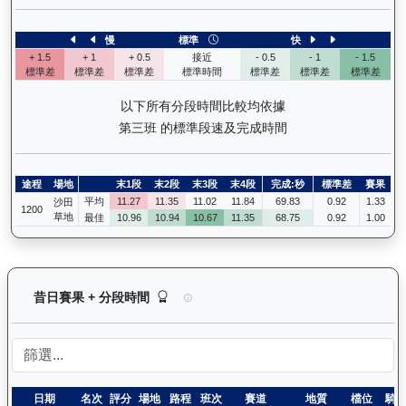
慢
標準
快
+ 1.5
+ 1
+ 0.5
接近
- 0.5
- 1
- 1.5
標準差
標準差
標準差
標準時間
標準差
標準差
標準差
以下所有分段時間比較均依據
第三班 的標準段速及完成時間
途程
場地
末1段
末2段
末3段
末4段
完成:秒
標準差
賽果
平均
11.27
11.35
11.02
11.84
69.83
0.92
1.33
沙田
1200
草地
最佳
10.96
10.94
10.67
11.35
68.75
0.92
1.00
煌上（L301）— 昔日賽果及分段時間紀錄：馬匹
昔日賽果 + 分段時間
日期
名次
評分
場地
路程
班次
賽道
地質
檔位
騎