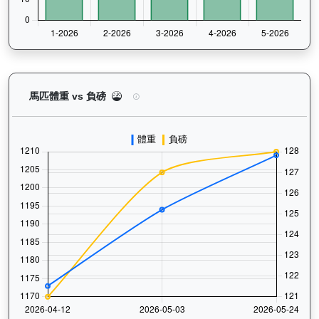
煌上（L301）— 馬匹體重與負磅走勢圖：追蹤馬匹
馬匹體重 vs 負磅