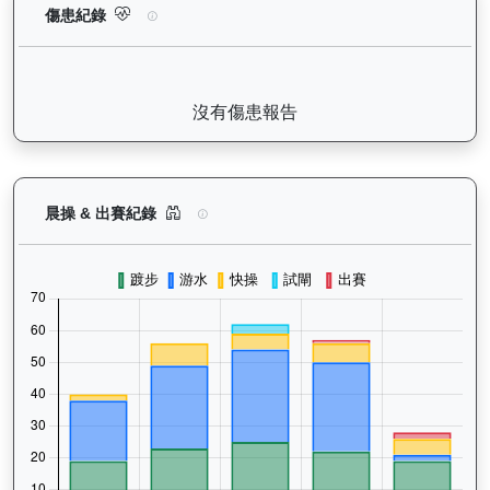
煌上（L301）— 傷患紀錄：查看馬匹完整的獸醫檢查報告及傷患
傷患紀錄
沒有傷患報告
煌上（L301）— 晨操及出賽紀錄圖表：以月度圖
晨操 & 出賽紀錄