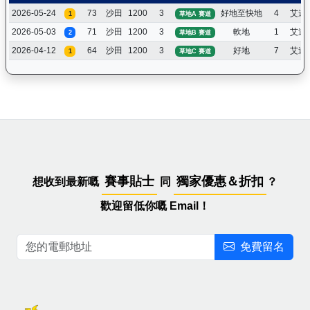
2026-05-24
73
沙田
1200
3
好地至快地
4
艾道
1
草地A 賽道
2026-05-03
71
沙田
1200
3
軟地
1
艾道
2
草地B 賽道
2026-04-12
64
沙田
1200
3
好地
7
艾道
1
草地C 賽道
賽事貼士
獨家優惠＆折扣
想收到最新嘅
同
？
歡迎留低你嘅 Email！
免費留名