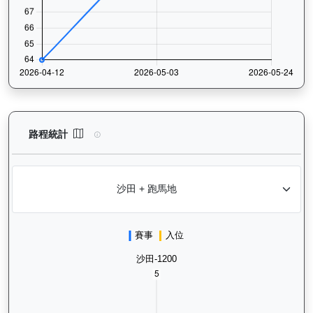
煌上（L301）— 路程統計分析：查看香港賽駒在不同途程距離（1
路程統計