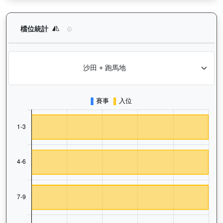
煌上（L301）— 檔位統計分析：查看馬匹在不同起步閘位的出賽
檔位統計