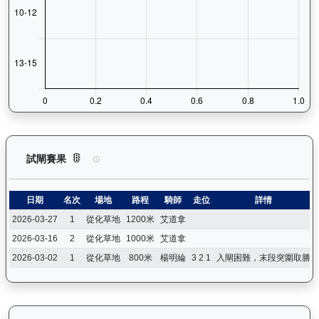
煌上（L301）— 試閘賽果紀錄：查看馬匹所有試閘（Barrie
試閘賽果
日期
名次
場地
路程
騎師
走位
詳情
2026-03-27
1
從化草地
1200米
艾道拿
2026-03-16
2
從化草地
1000米
艾道拿
2026-03-02
1
從化草地
800米
楊明綸
3 2 1
入閘困難，末段突圍取勝