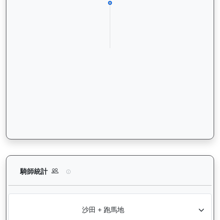
煌上（L301）— 騎師統計分析：查看各騎師策騎此馬匹的出賽
騎師統計