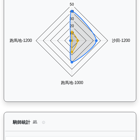
狀元及第（E392）— 騎師統計分析：查看各騎師策騎此馬匹的
騎師統計