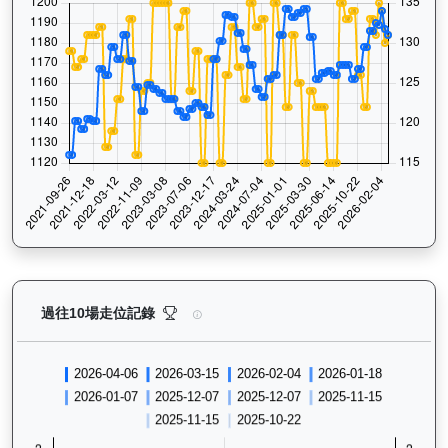
狀元及第（E392）— 過往走位記錄圖表：查看馬匹最近
過往10場走位記錄