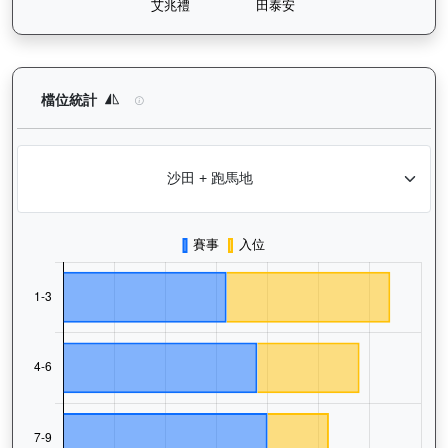
狀元及第（E392）— 檔位統計分析：查看馬匹在不同起步閘位的
檔位統計