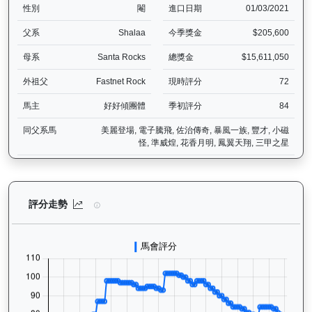
性別
閹
進口日期
01/03/2021
父系
Shalaa
今季獎金
$205,600
母系
Santa Rocks
總獎金
$15,611,050
外祖父
Fastnet Rock
現時評分
72
馬主
好好傾團體
季初評分
84
同父系馬
美麗登場, 電子騰飛, 佐治傳奇, 暴風一族, 豐才, 小磁
怪, 準威煌, 花香月明, 鳳翼天翔, 三甲之星
狀元及第（E392）— 評分走勢圖表：追蹤香港賽馬會賽駒的官方評分
評分走勢