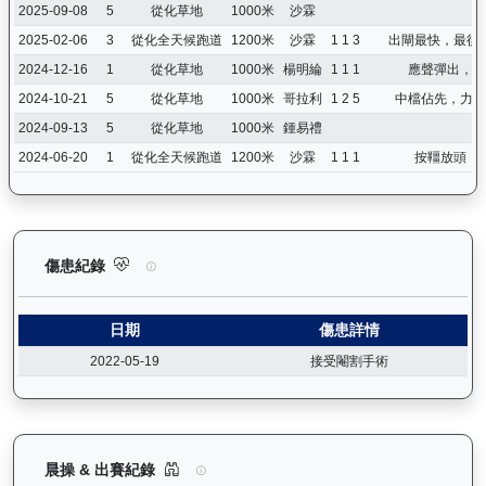
2025-09-08
5
從化草地
1000米
沙霖
2025-02-06
3
從化全天候跑道
1200米
沙霖
1 1 3
出閘最快，最後
2024-12-16
1
從化草地
1000米
楊明綸
1 1 1
應聲彈出，催
2024-10-21
5
從化草地
1000米
哥拉利
1 2 5
中檔佔先，力騎
2024-09-13
5
從化草地
1000米
鍾易禮
2024-06-20
1
從化全天候跑道
1200米
沙霖
1 1 1
按韁放頭，
狀元及第（E392）— 傷患紀錄：查看馬匹完整的獸醫檢查報告及
傷患紀錄
日期
傷患詳情
2022-05-19
接受閹割手術
狀元及第（E392）— 晨操及出賽紀錄圖表：以月
晨操 & 出賽紀錄