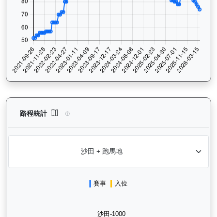
狀元及第（E392）— 路程統計分析：查看香港賽駒在不同途程距離
路程統計