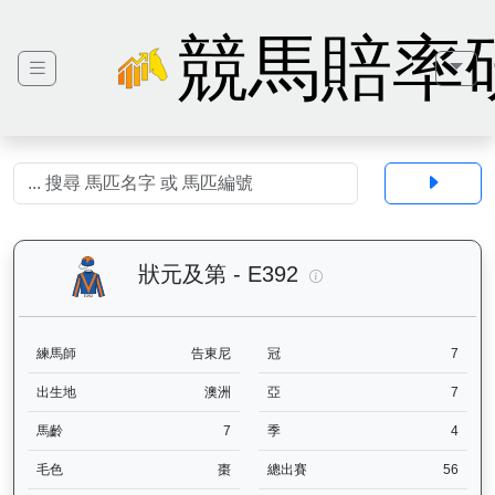
競馬賠率
狀元及第（E392）— 
狀元及第 - E392
練馬師
告東尼
冠
7
出生地
澳洲
亞
7
馬齡
7
季
4
毛色
棗
總出賽
56