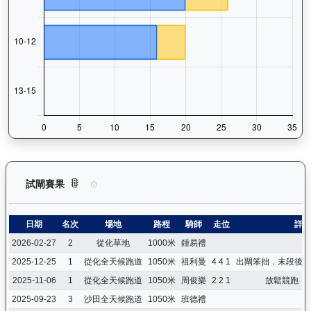
狀元及第（E392）— 試閘賽果紀錄：查看馬匹所有試閘（Barr
試閘賽果
日期
名次
場地
路程
騎師
走位
詳情
2026-02-27
2
從化草地
1000米
鍾易禮
2025-12-25
1
從化全天候跑道
1050米
祖利曼
4 4 1
出閘笨拙，末段後上
2025-11-06
1
從化全天候跑道
1050米
周俊樂
2 2 1
放鬆競跑，
2025-09-23
3
沙田全天候跑道
1050米
班德禮