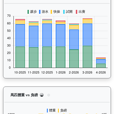
狀元及第（E392）— 馬匹體重與負磅走勢圖：追蹤
馬匹體重 vs 負磅