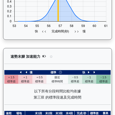
狀元及第（E392）— 速勢末腳加速能力分析：查看
速勢末腳 加速能力
慢
標準
快
+ 1.5
+ 1
+ 0.5
接近
- 0.5
- 1
- 1.5
標準差
標準差
標準差
標準時間
標準差
標準差
標準差
以下所有分段時間比較均依據
第三班 的標準段速及完成時間
途程
場地
末1段
末2段
末3段
末4段
完成:秒
標準差
賽果