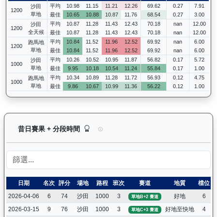
平均
10.98
11.15
11.21
12.26
69.62
0.27
7.91
沙田
1200
草地
最佳
10.65
10.88
10.87
11.76
68.54
0.27
3.00
平均
10.87
11.28
11.43
12.43
70.18
nan
12.00
沙田
1200
全天候
最佳
10.87
11.28
11.43
12.43
70.18
nan
12.00
平均
10.84
11.52
11.96
12.52
69.92
nan
6.00
跑馬地
1200
草地
最佳
10.84
11.52
11.96
12.52
69.92
nan
6.00
平均
10.26
10.52
10.95
11.87
56.82
0.17
5.72
沙田
1000
草地
最佳
9.95
10.18
10.54
11.24
55.84
0.17
1.00
平均
10.34
10.89
11.28
11.72
56.93
0.12
4.75
跑馬地
1000
草地
最佳
9.86
10.67
10.99
11.36
56.22
0.12
1.00
狀元及第（E392）— 昔日賽果及分段時間紀錄：
昔日賽果 + 分段時間
日期
名次
評分
場地
路程
班次
賽道
地質
檔位
2026-04-06
6
74
沙田
1000
3
好地
6
草地B+2 賽道
2026-03-15
9
76
沙田
1000
3
好地至快地
4
草地C+3 賽道