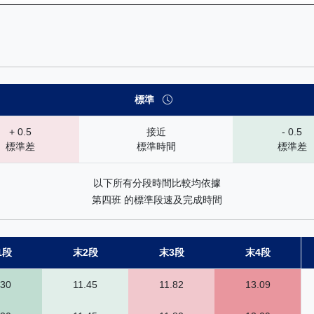
 速勢末腳加速能力分析：查看馬匹在各途程和場地的詳細分段時間（末
標準
+ 0.5
接近
- 0.5
標準差
標準時間
標準差
以下所有分段時間比較均依據
第四班 的標準段速及完成時間
1段
末2段
末3段
末4段
.30
11.45
11.82
13.09