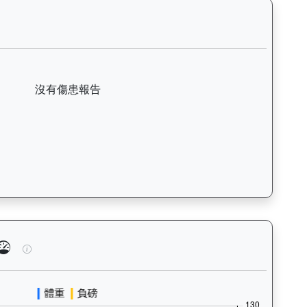
日期、名次、場地、路程、騎師和走位，評估馬匹在正式比賽前的狀態。Ba
宙（L257）— 傷患紀錄：查看馬匹完整的獸醫檢查報告及傷患歷史
沒有傷患報告
、快跑）及試閘、正式出賽頻率，分析馬匹的體能訓練狀態。Tra
玄宇宙（L257）— 馬匹體重與負磅走勢圖：追蹤馬匹體重