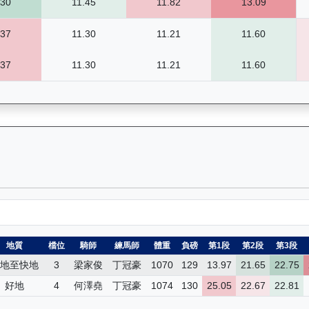
.30
11.45
11.82
13.09
.37
11.30
11.21
11.60
.37
11.30
11.21
11.60
— 昔日賽果及分段時間紀錄：馬匹完整的過往賽事資料庫，包括所有比賽
地質
檔位
騎師
練馬師
體重
負磅
第1段
第2段
第3段
地至快地
3
梁家俊
丁冠豪
1070
129
13.97
21.65
22.75
好地
4
何澤堯
丁冠豪
1074
130
25.05
22.67
22.81