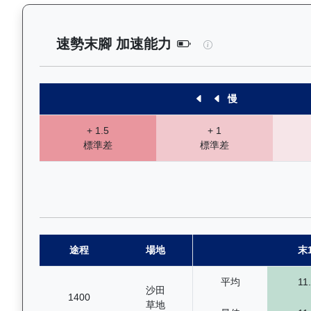
玄宇宙（L257）—
速勢末腳 加速能力
慢
+ 1.5
+ 1
標準差
標準差
途程
場地
末
平均
11
沙田
1400
草地