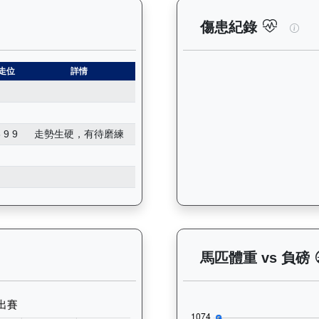
錄：查看馬匹所有試閘（Barrier Trial）的歷史成績，包括
玄宇
傷患紀錄
走位
詳情
 9 9
走勢生硬，有待磨練
 晨操及出賽紀錄圖表：以月度圖表顯示馬匹訓練活動（慢跑、游泳
馬匹體重 vs 負磅