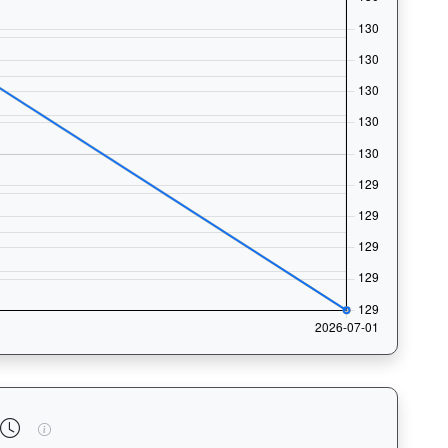
風格和衝線能力。Race Position Chart: Visuali
玄宇宙（L257）— 完成時間標準差分析：以儀錶板圖表量