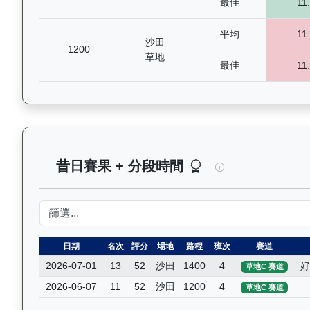
最佳
11
平均
11
沙田
1200
草地
最佳
11
玄宇宙（L257）
昔日賽果 + 分段時間
日期
名次
評分
場地
路程
班次
賽道
2026-07-01
13
52
沙田
1400
4
好
草地C 賽道
2026-06-07
11
52
沙田
1200
4
草地C 賽道