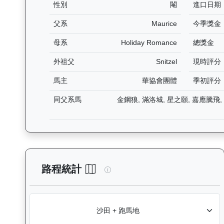
性別
閹
進口日期
父系
Maurice
今季獎金
母系
Holiday Romance
總獎金
外祖父
Snitzel
現時評分
馬主
華協會團體
季初評分
同父系馬
金鋼狼, 滿洛城, 星之願, 嘉應騰飛,
玄宇宙（L257）— 路程統計分
路程統計