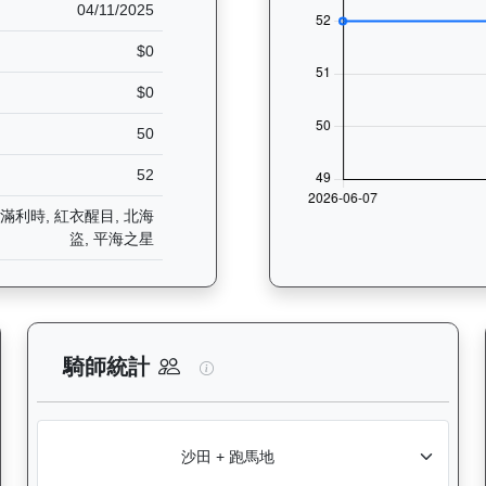
04/11/2025
$0
$0
50
52
 滿利時, 紅衣醒目, 北海
盜, 平海之星
析：查看香港賽駒在不同途程距離（1000米至2400米）的出賽次數與
玄宇宙（L257）— 騎師統計分析
騎師統計