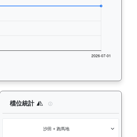
入位率統計，支援按沙田及跑馬地場地篩選，協助用戶找出馬匹最擅長的比
：查看各騎師策騎此馬匹的出賽次數與入位率統計，支援按場地篩選，
玄宇宙（L257）— 檔位統計分析：查看
檔位統計