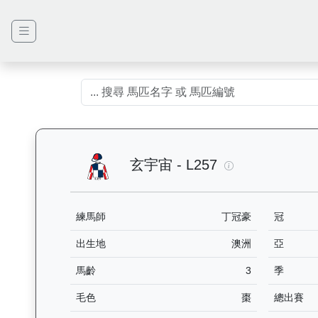
玄宇宙（L257）
玄宇宙 - L257
練馬師
丁冠豪
冠
出生地
澳洲
亞
馬齡
3
季
毛色
棗
總出賽