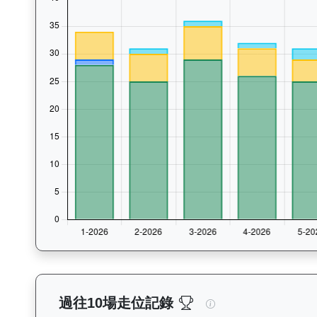
玄宇宙（L257）— 
過往10場走位記錄