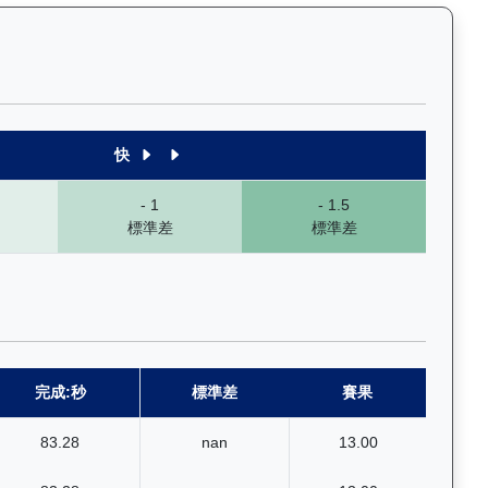
1段至末4段），以顏色標示快慢程度，深入分析馬匹的前速、末段衝刺
快
- 1
- 1.5
標準差
標準差
完成:秒
標準差
賽果
83.28
nan
13.00