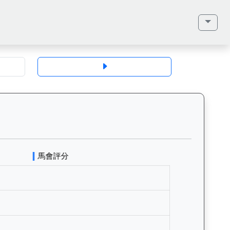
齡、毛色、性別、血統（父系、母系、外祖父）、馬主、同父系馬匹、歷史戰績
宇宙（L257）— 評分走勢圖表：追蹤香港賽馬會賽駒的官方評分歷史變