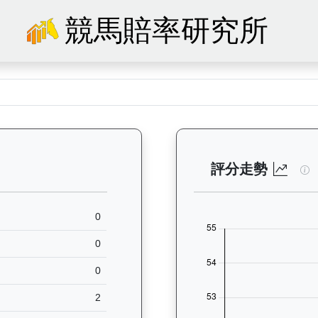
競馬賠率研究所
— 馬匹基本資料：查看香港賽馬會賽駒的完整檔案，包括練馬師、出生地、馬
玄
評分走勢
0
0
0
2