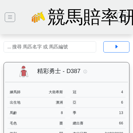
競馬賠率
精彩勇士（D387）— 
精彩勇士 - D387
練馬師
大衛希斯
冠
4
出生地
澳洲
亞
6
馬齡
8
季
13
毛色
棗
總出賽
66