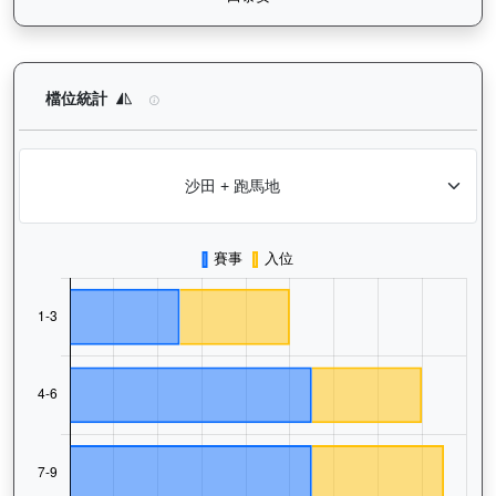
精彩勇士（D387）— 檔位統計分析：查看馬匹在不同起步閘位的
檔位統計