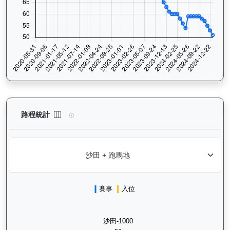
精彩勇士（D387）— 路程統計分析：查看香港賽駒在不同途程距離
路程統計