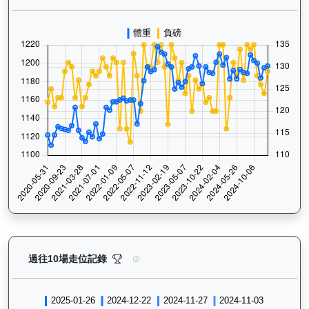
精彩勇士（D387）— 過往走位記錄圖表：查看馬匹最近
過往10場走位記錄