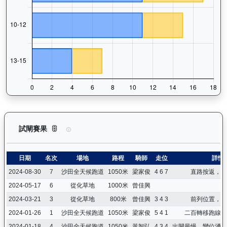
精彩勇士（D387）— 試閘賽果紀錄：查看馬匹所有試閘（Barr
試閘賽果
日期
名次
場地
路程
騎師
走位
詳情
2024-08-30
7
沙田全天候跑道
1050米
梁家俊
4 6 7
直路按返，老
2024-05-17
6
從化草地
1000米
曾佳興
2024-03-21
3
從化草地
800米
曾佳興
3 4 3
前列位置，上
2024-01-26
1
沙田全天候跑道
1050米
梁家俊
5 4 1
二百轉移跑線，
2024-01-18
4
沙田全天候跑道
1050米
黃智弘
4 3 4
出閘最慢，彎位湧一