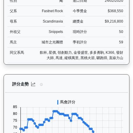
性別
閹
進口日期
24/02/2020
父系
Fastnet Rock
今季獎金
$368,550
母系
Scandinavia
總獎金
$9,216,800
外祖父
Snippets
現時評分
50
馬主
城市之光團體
季初評分
59
同父系馬
飲杯, 星價, 領創動力, 金發盛世, 多多勇駒, K366, 發財
大師, 馬達, 縱橫萬里, 黑桃火箭, 駟跑得, 直線力山
精彩勇士（D387）— 評分走勢圖表：追蹤香港賽馬會賽駒的官方評分
評分走勢