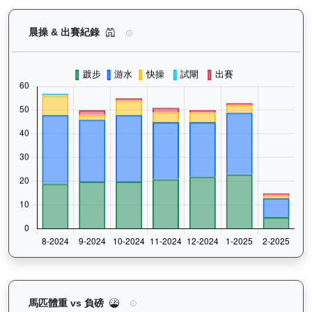
精彩勇士（D387）— 晨操及出賽紀錄圖表：以月
晨操 & 出賽紀錄
精彩勇士（D387）— 馬匹體重與負磅走勢圖：追蹤
馬匹體重 vs 負磅