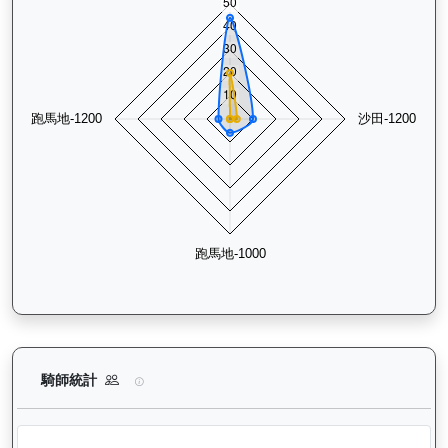
精彩勇士（D387）— 騎師統計分析：查看各騎師策騎此馬匹的
騎師統計