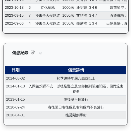
2023-10-13
6
從化草地
1000米
潘明輝
3 4 6
跟前望空，中
2023-09-15
7
沙田全天候跑道
1050米
艾兆禮
3 4 7
直路推騎，反
2022-09-06
4
沙田全天候跑道
1050米
鍾易禮
1 3 4
出閘最快，直路
精彩勇士（D387）— 傷患紀錄：查看馬匹完整的獸醫檢查報告及
傷患紀錄
日期
傷患詳情
2024-08-02
於季終時年屆八歲或以上
2024-01-13
入閘後煩躁不安，以後足豎立及頭部撞到閘廂間隔，因而退出
賽事
2023-01-15
左後腿不良於行
2020-09-24
賽後翌日右後腿及右前腿均不良於行
2020-04-01
接受閹割手術