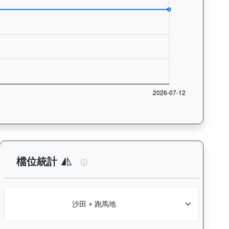
與入位率統計，支援按沙田及跑馬地場地篩選，協助用戶找出馬匹最擅長的
析：查看各騎師策騎此馬匹的出賽次數與入位率統計，支援按場地篩選
精益飛駒（L386）— 檔位統計分析：查
檔位統計