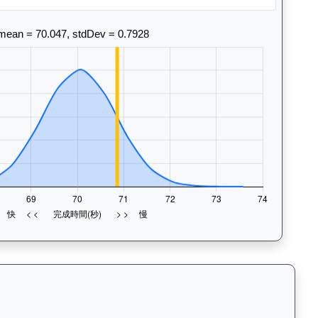
末1段至末4段），以顏色標示快慢程度，深入分析馬匹的前速、末段衝