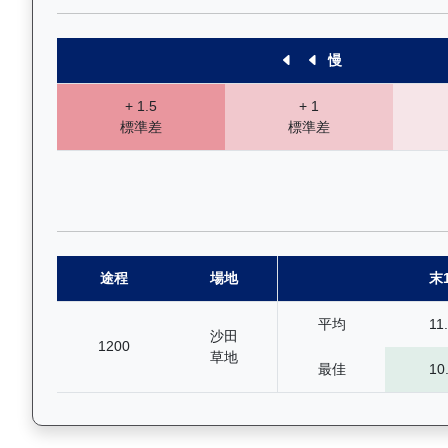
慢
+ 1.5
+ 1
標準差
標準差
途程
場地
末
平均
11
沙田
1200
草地
最佳
10