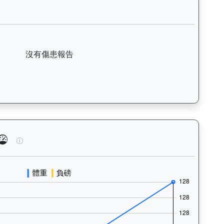
括日期、名次、場地、路程、騎師和走位，評估馬匹在正式比賽前的狀態。
飛駒（L386）— 傷患紀錄：查看馬匹完整的獸醫檢查報告及傷患歷
沒有傷患報告
泳、快跑）及試閘、正式出賽頻率，分析馬匹的體能訓練狀態。Tr
精益飛駒（L386）— 馬匹體重與負磅走勢圖：追蹤馬匹體