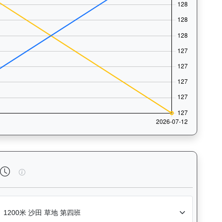
法風格和衝線能力。Race Position Chart: Visua
精益飛駒（L386）— 完成時間標準差分析：以儀錶板圖表