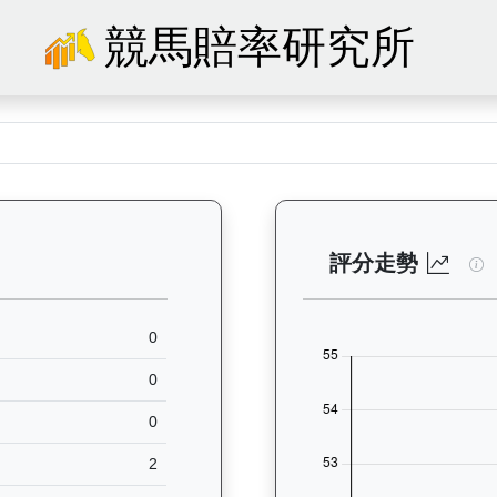
競馬賠率研究所
86）— 馬匹基本資料：查看香港賽馬會賽駒的完整檔案，包括練馬師、出生
精
評分走勢
0
0
0
2