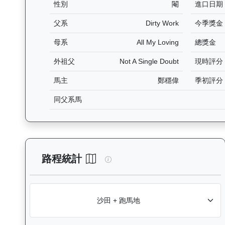
性別
閹
進口日期
父系
Dirty Work
今季獎金
母系
All My Loving
總獎金
外祖父
Not A Single Doubt
現時評分
馬主
鄭穩偉
季初評分
同父系馬
精益飛駒（L386）— 路程統計
路程統計