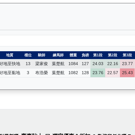
）— 昔日賽果及分段時間紀錄：馬匹完整的過往賽事資料庫，包括所有比
地質
檔位
騎師
練馬師
體重
負磅
第1段
第2段
第3段
好地至快地
13
梁家俊
葉楚航
1084
127
24.03
22.16
23.77
好地至黏地
3
布浩榮
葉楚航
1082
128
23.76
22.57
25.43