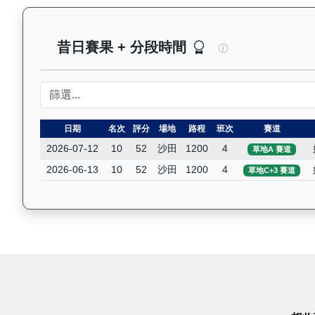
精益飛駒（L386
昔日賽果 + 分段時間
日期
名次
評分
場地
路程
班次
賽道
2026-07-12
10
52
沙田
1200
4
草地A 賽道
2026-06-13
10
52
沙田
1200
4
草地C+3 賽道