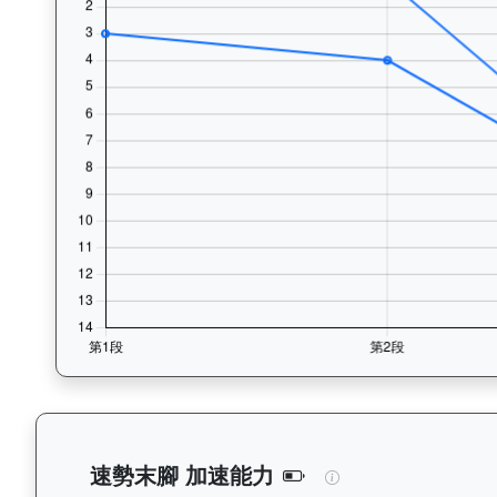
精益飛駒（L386）
速勢末腳 加速能力