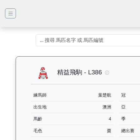
精益飛駒（L3
精益飛駒 - L386
練馬師
葉楚航
冠
出生地
澳洲
亞
馬齡
4
季
毛色
棗
總出賽