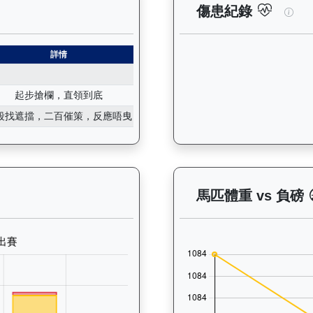
紀錄：查看馬匹所有試閘（Barrier Trial）的歷史成績，包
精益
傷患紀錄
詳情
起步搶欄，直領到底
段找遮擋，二百催策，反應唔曳
— 晨操及出賽紀錄圖表：以月度圖表顯示馬匹訓練活動（慢跑、游
馬匹體重 vs 負磅