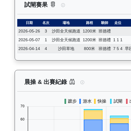
精益飛駒（L386）— 試閘賽果
試閘賽果
日期
名次
場地
路程
騎師
走位
2026-05-26
3
沙田全天候跑道
1200米
班德禮
2026-05-07
1
沙田全天候跑道
1200米
班德禮
1 1 1
2026-04-14
4
沙田草地
800米
班德禮
7 5 4
早
精益飛駒（L386）
晨操 & 出賽紀錄