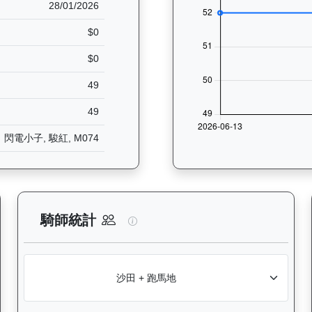
28/01/2026
$0
$0
49
49
閃電小子, 駿紅, M074
分析：查看香港賽駒在不同途程距離（1000米至2400米）的出賽次數
精益飛駒（L386）— 騎師統計分
騎師統計