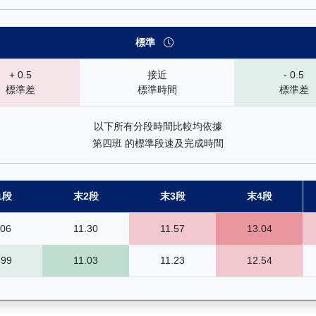
標準
+ 0.5
接近
- 0.5
標準差
標準時間
標準差
以下所有分段時間比較均依據
第四班 的標準段速及完成時間
1段
末2段
末3段
末4段
.06
11.30
11.57
13.04
.99
11.03
11.23
12.54