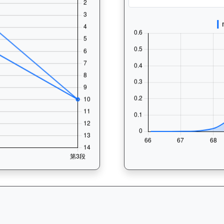
— 速勢末腳加速能力分析：查看馬匹在各途程和場地的詳細分段時間（