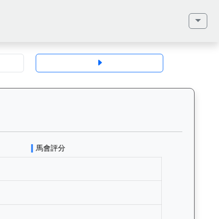
地、馬齡、毛色、性別、血統（父系、母系、外祖父）、馬主、同父系馬匹、歷
益飛駒（L386）— 評分走勢圖表：追蹤香港賽馬會賽駒的官方評分歷史