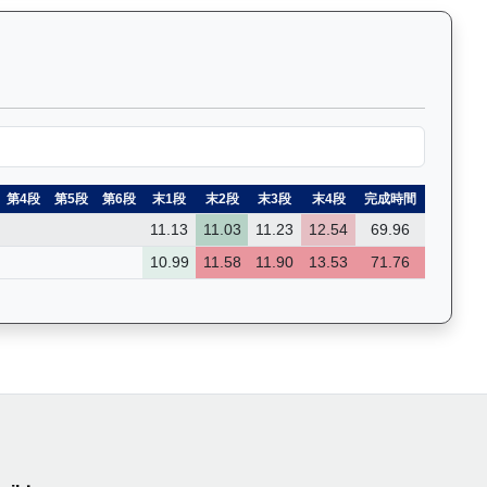
賽的詳細數據和分段時間，支援關鍵字篩選功能。Past Race R
第4段
第5段
第6段
末1段
末2段
末3段
末4段
完成時間
11.13
11.03
11.23
12.54
69.96
10.99
11.58
11.90
13.53
71.76