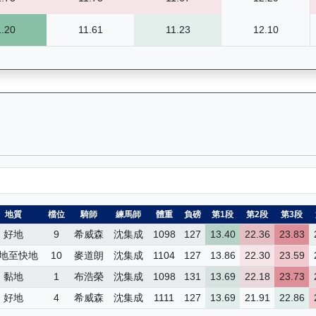
1.20
11.61
11.23
12.10
）— 昔日賽果及分段時間紀錄：馬匹完整的過往賽事資料庫，包括所有比
地質
檔位
騎師
練馬師
體重
負磅
第1段
第2段
第3段
好地
9
希威森
沈集成
1098
127
13.40
22.36
23.83
地至快地
10
麥道朗
沈集成
1104
127
13.86
22.30
23.59
黏地
1
布浩榮
沈集成
1098
131
13.69
22.18
23.73
好地
4
希威森
沈集成
1111
127
13.69
21.91
22.86