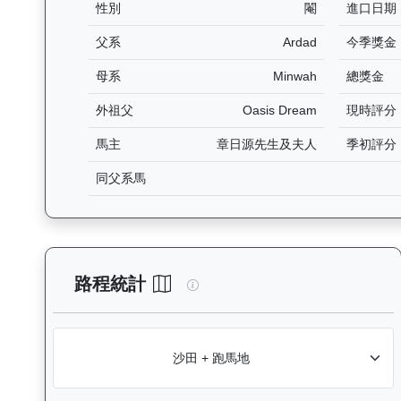
性別
閹
進口日期
父系
Ardad
今季獎金
母系
Minwah
總獎金
外祖父
Oasis Dream
現時評分
馬主
章日源先生及夫人
季初評分
同父系馬
總統輝煌（L241）— 路程統計
路程統計