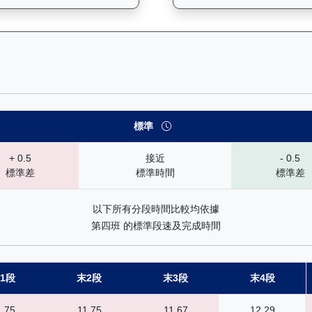
— 速勢末腳加速能力分析：查看馬匹在各途程和場地的詳細分段時間（
標準
+ 0.5
接近
- 0.5
標準差
標準時間
標準差
以下所有分段時間比較均依據
第四班 的標準段速及完成時間
1段
末2段
末3段
末4段
1.75
11.75
11.67
12.29