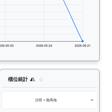
與入位率統計，支援按沙田及跑馬地場地篩選，協助用戶找出馬匹最擅長的
析：查看各騎師策騎此馬匹的出賽次數與入位率統計，支援按場地篩選
總統輝煌（L241）— 檔位統計分析：查
檔位統計