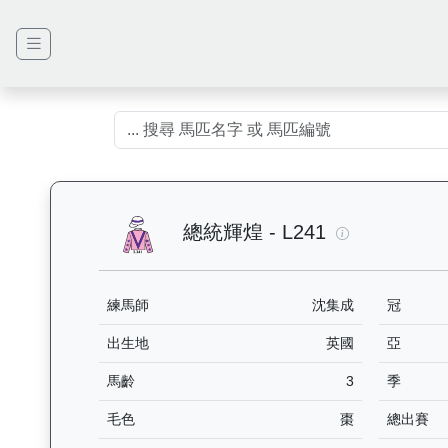
總統輝煌（L2
總統輝煌 - L241
練馬師
沈集成
冠
出生地
英國
亞
馬齡
3
季
毛色
棗
總出賽