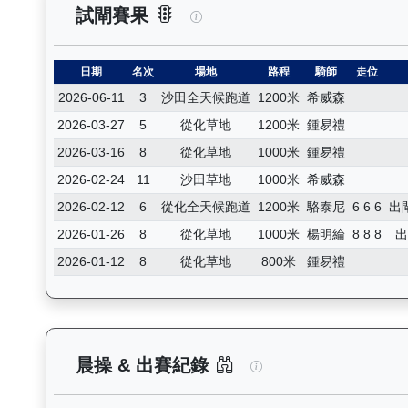
總統輝煌（L241）— 試閘賽果
試閘賽果
日期
名次
場地
路程
騎師
走位
2026-06-11
3
沙田全天候跑道
1200米
希威森
2026-03-27
5
從化草地
1200米
鍾易禮
2026-03-16
8
從化草地
1000米
鍾易禮
2026-02-24
11
沙田草地
1000米
希威森
2026-02-12
6
從化全天候跑道
1200米
駱泰尼
6 6 6
出
2026-01-26
8
從化草地
1000米
楊明綸
8 8 8
2026-01-12
8
從化草地
800米
鍾易禮
總統輝煌（L241）
晨操 & 出賽紀錄