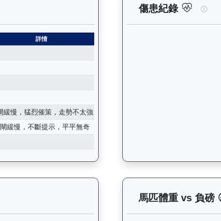
紀錄：查看馬匹所有試閘（Barrier Trial）的歷史成績，包
總統
傷患紀錄
詳情
閘緩慢，猛烈催策，走勢不太強
出閘緩慢，不斷提示，平平無奇
— 晨操及出賽紀錄圖表：以月度圖表顯示馬匹訓練活動（慢跑、游
馬匹體重 vs 負磅