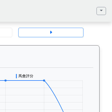
地、馬齡、毛色、性別、血統（父系、母系、外祖父）、馬主、同父系馬匹、歷
統輝煌（L241）— 評分走勢圖表：追蹤香港賽馬會賽駒的官方評分歷史