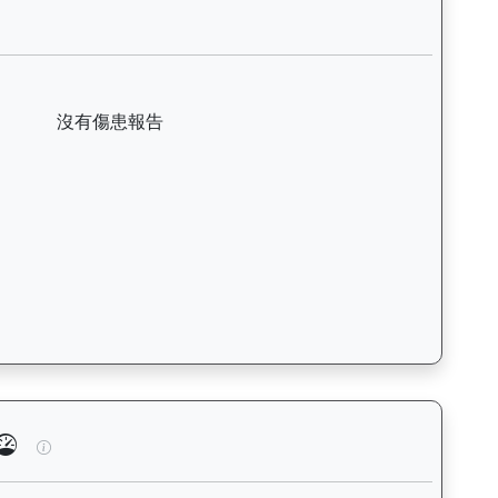
括日期、名次、場地、路程、騎師和走位，評估馬匹在正式比賽前的狀態。
輝煌（L241）— 傷患紀錄：查看馬匹完整的獸醫檢查報告及傷患歷
沒有傷患報告
泳、快跑）及試閘、正式出賽頻率，分析馬匹的體能訓練狀態。Tr
總統輝煌（L241）— 馬匹體重與負磅走勢圖：追蹤馬匹體