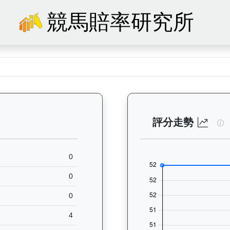
競馬賠率研究所
41）— 馬匹基本資料：查看香港賽馬會賽駒的完整檔案，包括練馬師、出生
總
評分走勢
0
0
0
4