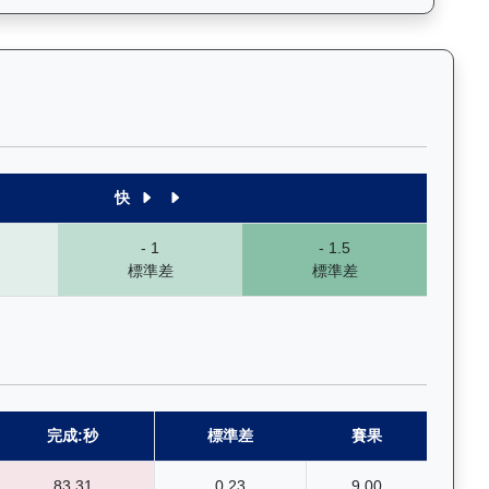
末1段至末4段），以顏色標示快慢程度，深入分析馬匹的前速、末段衝
快
- 1
- 1.5
標準差
標準差
完成:秒
標準差
賽果
83.31
0.23
9.00