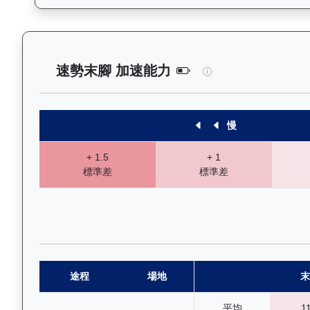
總統輝煌（L241）
速勢末腳 加速能力
慢
+ 1.5
+ 1
標準差
標準差
途程
場地
末
平均
1