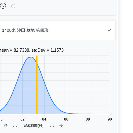
法風格和衝線能力。Race Position Chart: Visua
總統輝煌（L241）— 完成時間標準差分析：以儀錶板圖表