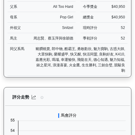
父系
All Too Hard
今季獎金
$40,950
母系
Pop Girl
總獎金
$40,950
外祖父
Snitzel
現時評分
52
馬主
周志賢、蔡玉萍與徐穎德
季初評分
52
同父系馬
豬膶燒賣, 郎中物, 酷霸王, 勇敢歡欣, 魅力寶駒, 古惑大師,
大眾快駒, 榮耀盛甲, 快又醒, 快活同盟, 良駒好友, K410,
嘉應光彩, 瑪瑙, 幸運愉快, 飛龍在天, 德心知遇, 魅力知福,
錶之星河, 浪漫喜宴, 火金鷹, 生生勝利, 三劍合璧, 競駿良
駒
譽友駿駒（K022）— 評分走勢圖表：追蹤香港賽馬會賽駒的官方評分
評分走勢