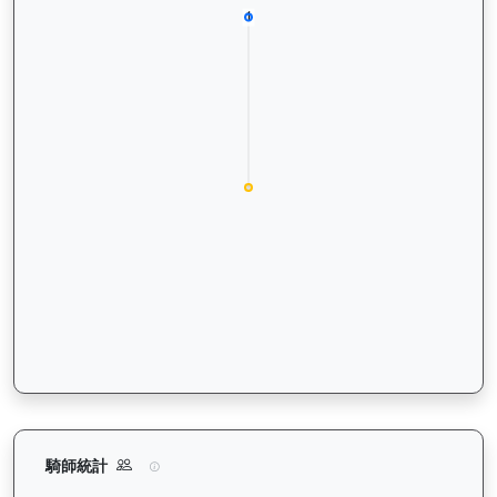
譽友駿駒（K022）— 騎師統計分析：查看各騎師策騎此馬匹的
騎師統計