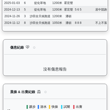
2025-01-03
6
從化草地
1200米
霍宏聲
2024-12-13
5
從化草地
1200米
霍宏聲
5 6 5
居中競跑，
2024-11-26
3
沙田全天候跑道
1200米
潘頓
2024-11-12
8
沙田全天候跑道
1050米
潘頓
8 8 8
不上不落，
譽友駿駒（K022）— 傷患紀錄：查看馬匹完整的獸醫檢查報告及
傷患紀錄
沒有傷患報告
譽友駿駒（K022）— 晨操及出賽紀錄圖表：以月
晨操 & 出賽紀錄