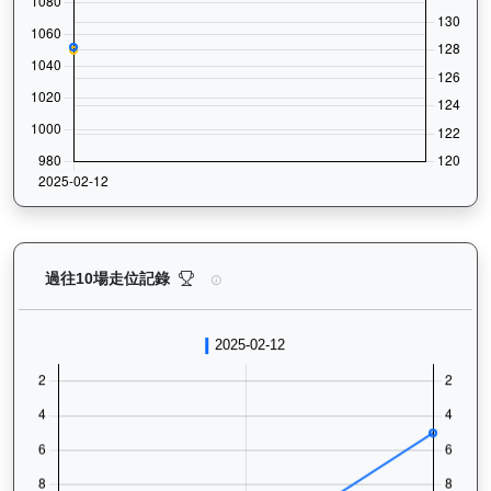
譽友駿駒（K022）— 過往走位記錄圖表：查看馬匹最近
過往10場走位記錄