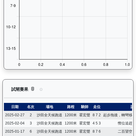
譽友駿駒（K022）— 試閘賽果紀錄：查看馬匹所有試閘（Barr
試閘賽果
日期
名次
場地
路程
騎師
走位
詳
2025-02-27
2
沙田全天候跑道
1200米
霍宏聲
8 7 2
起步拖後，轉彎移出
2025-02-04
3
沙田全天候跑道
1200米
霍宏聲
4 5 3
慳位追趕，
2025-01-17
6
沙田全天候跑道
1200米
霍宏聲
8 7 6
二百望空，