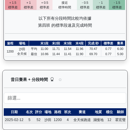
+ 1.5
+ 1
+ 0.5
接近
- 0.5
- 1
- 1.5
標準差
標準差
標準差
標準時間
標準差
標準差
標準差
以下所有分段時間比較均依據
第四班 的標準段速及完成時間
途程
場地
末1段
末2段
末3段
末4段
完成:秒
標準差
賽果
平均
11.00
11.71
11.54
11.96
70.47
0.77
6.00
沙田
1200
全天候
最佳
10.86
11.44
11.41
11.90
69.70
0.77
5.00
譽友駿駒（K022）— 昔日賽果及分段時間紀錄：
昔日賽果 + 分段時間
日期
名次
評分
場地
路程
班次
賽道
地質
檔位
騎師
2025-02-12
5
52
沙田
1200
4
全天候跑道
濕慢地
12
霍宏聲