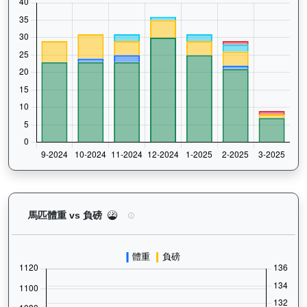
譽友駿駒（K022）— 馬匹體重與負磅走勢圖：追蹤
馬匹體重 vs 負磅