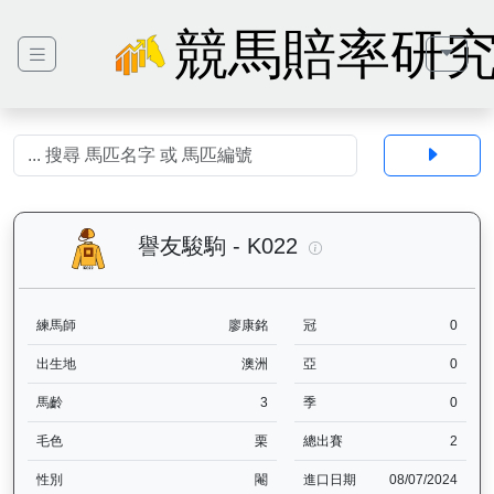
競馬賠率研
譽友駿駒（K022）— 
譽友駿駒 - K022
練馬師
廖康銘
冠
0
出生地
澳洲
亞
0
馬齡
3
季
0
毛色
栗
總出賽
2
性別
閹
進口日期
08/07/2024