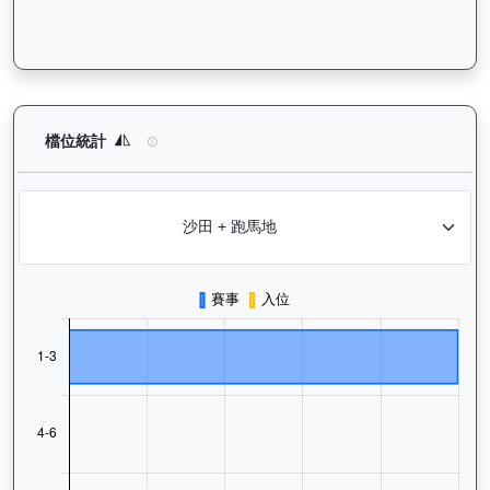
譽友駿駒（K022）— 檔位統計分析：查看馬匹在不同起步閘位的
檔位統計