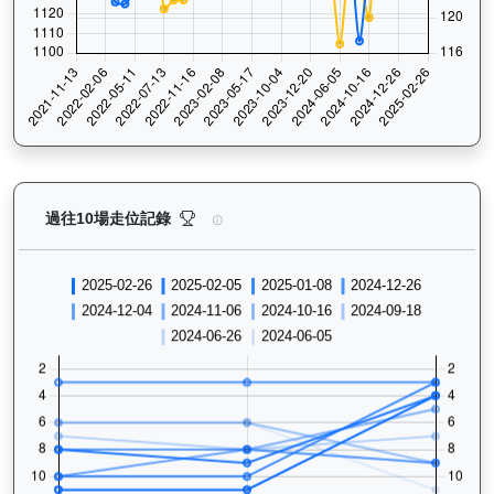
越駿知己（G033）— 過往走位記錄圖表：查看馬匹最近
過往10場走位記錄