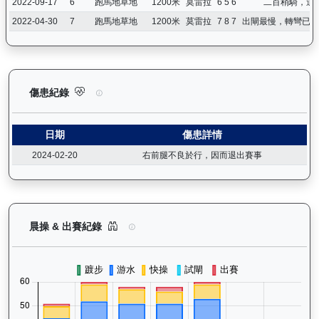
2022-09-17
6
跑馬地草地
1200米
莫雷拉
6 5 6
二百稍騎，追
2022-04-30
7
跑馬地草地
1200米
莫雷拉
7 8 7
出閘最慢，轉彎已騎
越駿知己（G033）— 傷患紀錄：查看馬匹完整的獸醫檢查報告及
傷患紀錄
日期
傷患詳情
2024-02-20
右前腿不良於行，因而退出賽事
越駿知己（G033）— 晨操及出賽紀錄圖表：以月
晨操 & 出賽紀錄