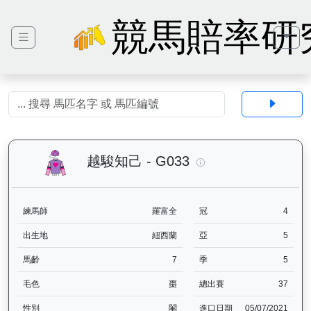
競馬賠率研
越駿知己（G033）—
越駿知己 - G033
練馬師
羅富全
冠
4
出生地
紐西蘭
亞
5
馬齡
7
季
5
毛色
棗
總出賽
37
性別
閹
進口日期
05/07/2021