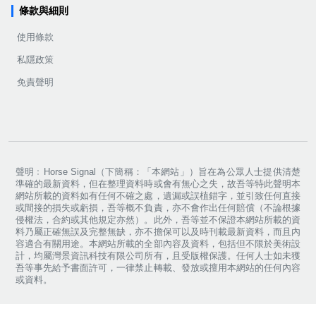
條款與細則
使用條款
私隱政策
免責聲明
聲明﹕Horse Signal（下簡稱：「本網站」）旨在為公眾人士提供清楚
準確的最新資料，但在整理資料時或會有無心之失，故吾等特此聲明本
網站所載的資料如有任何不確之處，遺漏或誤植錯字，並引致任何直接
或間接的損失或虧損，吾等概不負責，亦不會作出任何賠償（不論根據
侵權法，合約或其他規定亦然）。此外，吾等並不保證本網站所載的資
料乃屬正確無誤及完整無缺，亦不擔保可以及時刊載最新資料，而且內
容適合有關用途。本網站所載的全部內容及資料，包括但不限於美術設
計，均屬灣景資訊科技有限公司所有，且受版權保護。任何人士如未獲
吾等事先給予書面許可，一律禁止轉載、發放或擅用本網站的任何內容
或資料。
Copyright ©
2026
Horse Signal. All rights reserved.