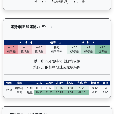
越駿知己（G033）— 速勢末腳加速能力分析：查看
速勢末腳 加速能力
慢
標準
快
+ 1.5
+ 1
+ 0.5
接近
- 0.5
- 1
- 1.5
標準差
標準差
標準差
標準時間
標準差
標準差
標準差
以下所有分段時間比較均依據
第四班 的標準段速及完成時間
途程
場地
末1段
末2段
末3段
末4段
完成:秒
標準差
賽果
平均
11.14
11.59
11.45
11.81
70.25
0.12
5.36
跑馬地
1200
草地
最佳
10.93
11.26
10.95
11.32
69.16
0.12
1.00