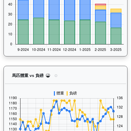
越駿知己（G033）— 馬匹體重與負磅走勢圖：追蹤
馬匹體重 vs 負磅