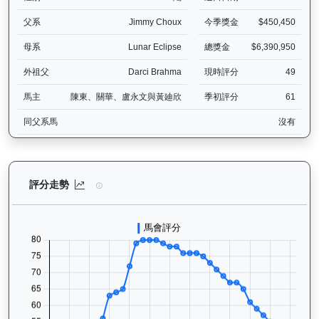
父系
Jimmy Choux
今季獎金
$450,450
母系
Lunar Eclipse
總獎金
$6,390,950
外祖父
Darci Brahma
現時評分
49
馬主
陳東、關華、盧永文與黃廸欣
季初評分
61
同父系馬
沒有
越駿知己（G033）— 評分走勢圖表：追蹤香港賽馬會賽駒的官方評分
評分走勢