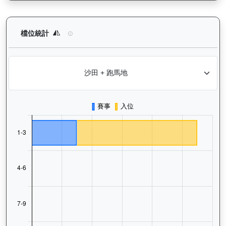
越駿知己（G033）— 檔位統計分析：查看馬匹在不同起步閘位的
檔位統計