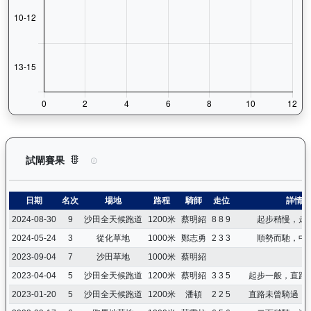
越駿知己（G033）— 試閘賽果紀錄：查看馬匹所有試閘（Barr
試閘賽果
日期
名次
場地
路程
騎師
走位
詳情
2024-08-30
9
沙田全天候跑道
1200米
蔡明紹
8 8 9
起步稍慢，走
2024-05-24
3
從化草地
1000米
鄭志勇
2 3 3
順勢而馳，中
2023-09-04
7
沙田草地
1000米
蔡明紹
2023-04-04
5
沙田全天候跑道
1200米
蔡明紹
3 3 5
起步一般，直路
2023-01-20
5
沙田全天候跑道
1200米
潘頓
2 2 5
直路未曾騎過，