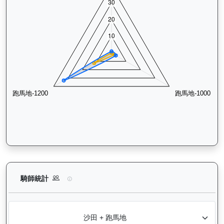
越駿知己（G033）— 騎師統計分析：查看各騎師策騎此馬匹的
騎師統計