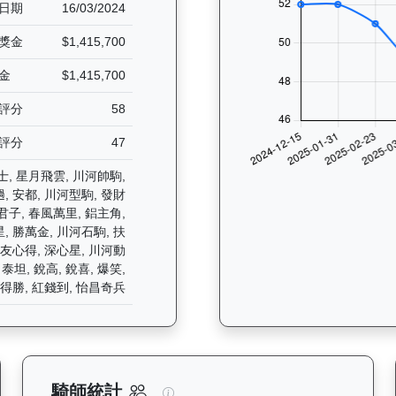
日期
16/03/2024
獎金
$1,415,700
金
$1,415,700
評分
58
評分
47
士, 星月飛雲, 川河帥駒,
, 安都, 川河型駒, 發財
君子, 春風萬里, 鋁主角,
, 勝萬金, 川河石駒, 扶
摯友心得, 深心星, 川河動
泰坦, 銳高, 銳喜, 爆笑,
得勝, 紅錢到, 怡昌奇兵
分析：查看香港賽駒在不同途程距離（1000米至2400米）的出賽次數
逍遙人生（J427）— 騎師統計分
騎師統計