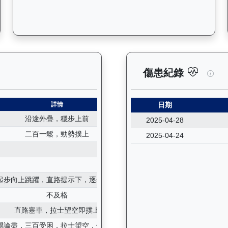
紀錄：查看馬匹所有試閘（Barrier Trial）的歷史成績，包
逍遙
傷患紀錄
詳情
日期
沿途外疊，穩步上前
2025-04-28
二百一鬆，勁勢撲上
2025-04-24
起步向上跳躍，直路提示下，逐步上前
不及格
直路塞車，拉士望空即撲上
閘論盡，三百受困，拉士望空，佳勢撲上