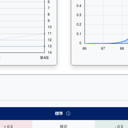
— 速勢末腳加速能力分析：查看馬匹在各途程和場地的詳細分段時間（
標準
+ 0.5
接近
- 0.5