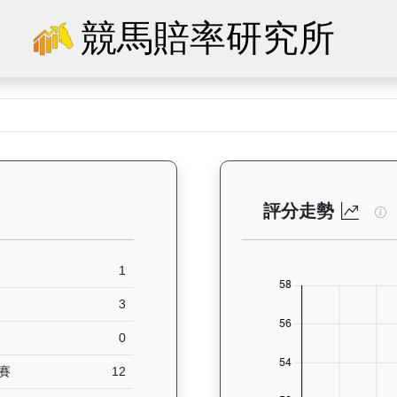
競馬賠率研究所
27）— 馬匹基本資料：查看香港賽馬會賽駒的完整檔案，包括練馬師、出生
逍
評分走勢
1
3
0
賽
12