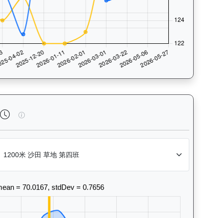
法風格和衝線能力。Race Position Chart: Visua
逍遙人生（J427）— 完成時間標準差分析：以儀錶板圖表