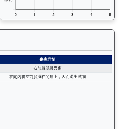
括日期、名次、場地、路程、騎師和走位，評估馬匹在正式比賽前的狀態。
人生（J427）— 傷患紀錄：查看馬匹完整的獸醫檢查報告及傷患歷
傷患詳情
右前腿肌腱受傷
在閘內將左前腿擱在間隔上，因而退出試閘