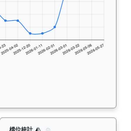
與入位率統計，支援按沙田及跑馬地場地篩選，協助用戶找出馬匹最擅長的
析：查看各騎師策騎此馬匹的出賽次數與入位率統計，支援按場地篩選
逍遙人生（J427）— 檔位統計分析：查
檔位統計