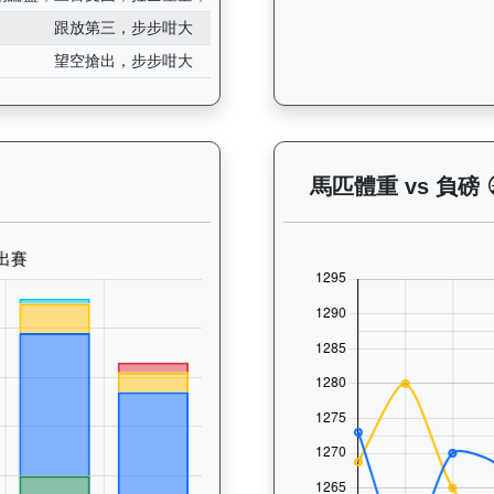
跟放第三，步步咁大
望空搶出，步步咁大
— 晨操及出賽紀錄圖表：以月度圖表顯示馬匹訓練活動（慢跑、游
馬匹體重 vs 負磅