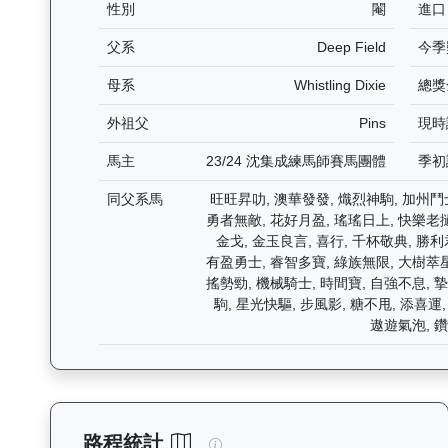
性別
閹
進口
父系
Deep Field
今季
母系
Whistling Dixie
總獎
外祖父
Pins
現時
馬主
23/24 沈集成練馬師賽馬團體
季初
同父系馬
旺旺昇叻, 澳華發發, 熾烈神駒, 加州鬥
勇者無敵, 花好月盈, 瑤瑤日上, 快樂老撾
金戈, 金玉良言, 喜行, 千杯敬典, 勝利
有盈勇士, 睿智多寶, 綠族無限, 大樹萃星
搖勢勁, 機械騎士, 時間寶, 自強不息, 
駒, 星光快驅, 步風影, 糖不甩, 添喜運, 
遨遊氣泡, 鑽
逍遙人生（J427）— 路程統計
路程統計