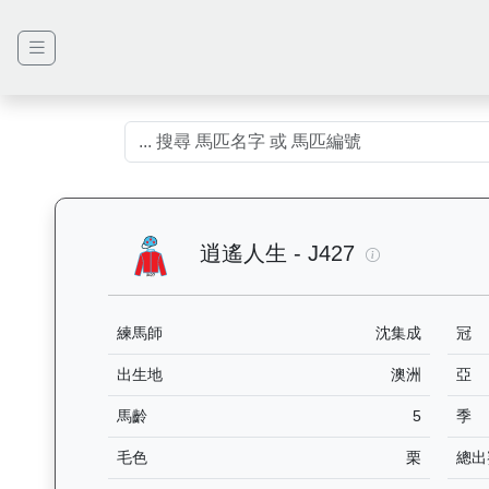
逍遙人生（J4
逍遙人生 - J427
練馬師
沈集成
冠
出生地
澳洲
亞
馬齡
5
季
毛色
栗
總出