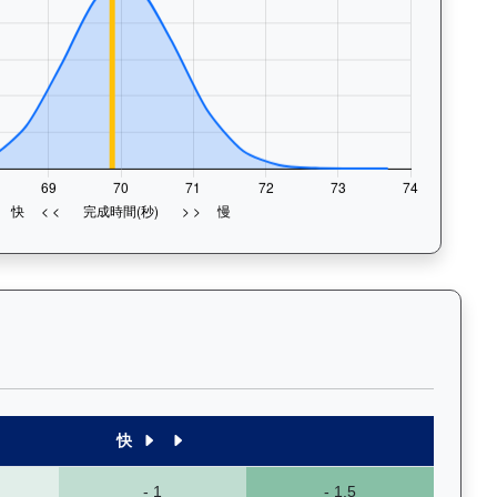
末1段至末4段），以顏色標示快慢程度，深入分析馬匹的前速、末段衝
快
- 1
- 1.5