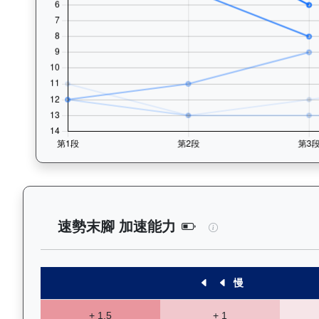
逍遙人生（J427）
速勢末腳 加速能力
慢
+ 1.5
+ 1