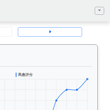
地、馬齡、毛色、性別、血統（父系、母系、外祖父）、馬主、同父系馬匹、歷
遙人生（J427）— 評分走勢圖表：追蹤香港賽馬會賽駒的官方評分歷史