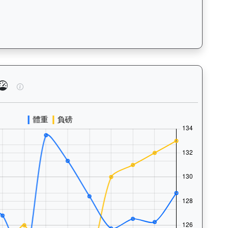
泳、快跑）及試閘、正式出賽頻率，分析馬匹的體能訓練狀態。Tr
逍遙人生（J427）— 馬匹體重與負磅走勢圖：追蹤馬匹體