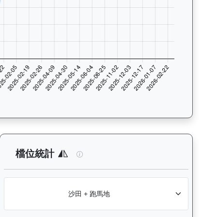
數與入位率統計，支援按沙田及跑馬地場地篩選，協助用戶找出馬匹最擅長的
析：查看各騎師策騎此馬匹的出賽次數與入位率統計，支援按場地篩選
連連幸運（K010）— 檔位統計分析：
檔位統計