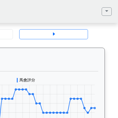
地、馬齡、毛色、性別、血統（父系、母系、外祖父）、馬主、同父系馬匹、歷
連幸運（K010）— 評分走勢圖表：追蹤香港賽馬會賽駒的官方評分歷史