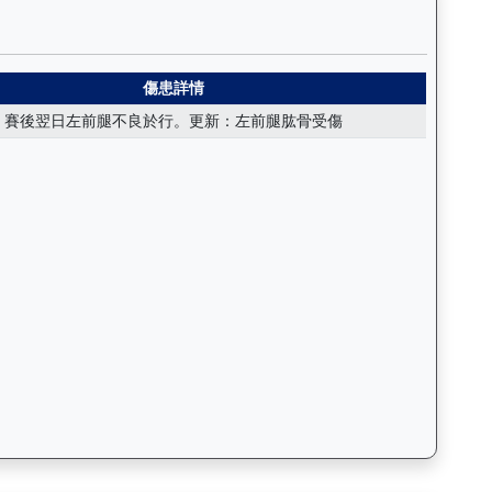
括日期、名次、場地、路程、騎師和走位，評估馬匹在正式比賽前的狀態。
幸運（K010）— 傷患紀錄：查看馬匹完整的獸醫檢查報告及傷患歷
傷患詳情
賽後翌日左前腿不良於行。更新：左前腿肱骨受傷