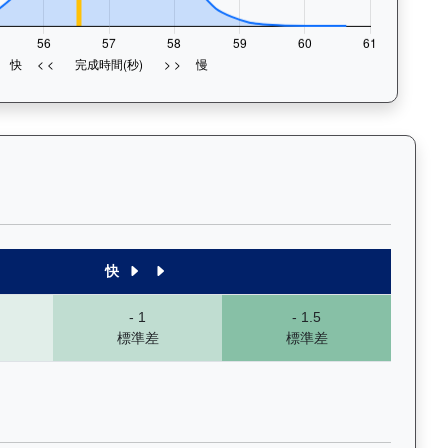
末1段至末4段），以顏色標示快慢程度，深入分析馬匹的前速、末段衝
快
- 1
- 1.5
標準差
標準差