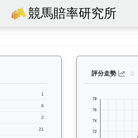
競馬賠率研究所
10）— 馬匹基本資料：查看香港賽馬會賽駒的完整檔案，包括練馬師、出生
連
評分走勢
1
6
2
21