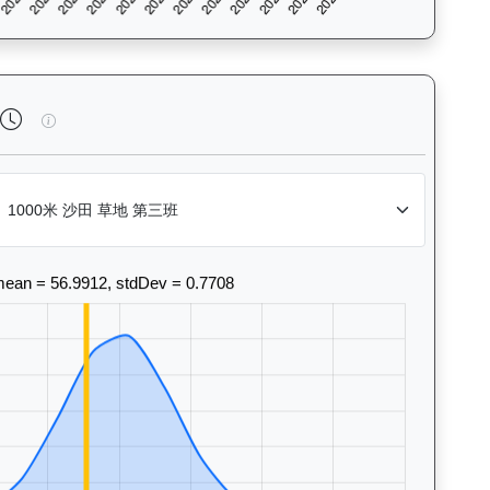
法風格和衝線能力。Race Position Chart: Visua
連連幸運（K010）— 完成時間標準差分析：以儀錶板圖表