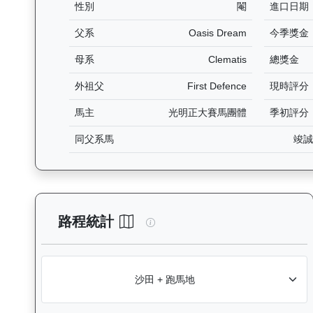
性別
閹
進口日期
父系
Oasis Dream
今季獎金
母系
Clematis
總獎金
外祖父
First Defence
現時評分
馬主
光明正大賽馬團體
季初評分
同父系馬
竣誠
連連幸運（K010）— 路程統計
路程統計