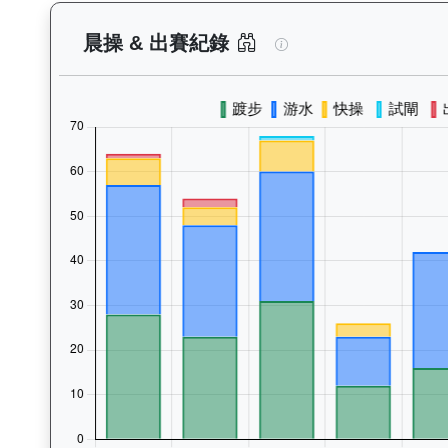
連連幸運（K010）
晨操 & 出賽紀錄