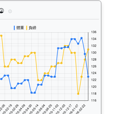
泳、快跑）及試閘、正式出賽頻率，分析馬匹的體能訓練狀態。Tr
連連幸運（K010）— 馬匹體重與負磅走勢圖：追蹤馬匹體