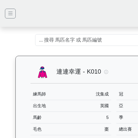
連連幸運（K0
連連幸運 - K010
練馬師
沈集成
冠
出生地
英國
亞
馬齡
5
季
毛色
棗
總出賽