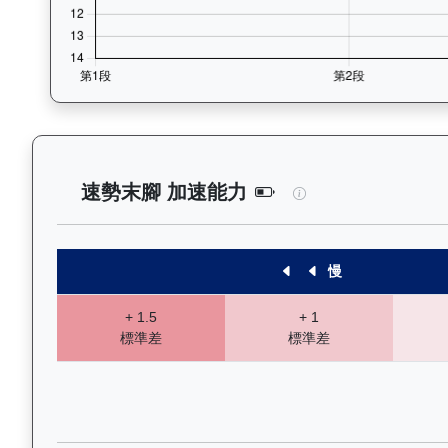
連連幸運（K010）
速勢末腳 加速能力
慢
+ 1.5
+ 1
標準差
標準差