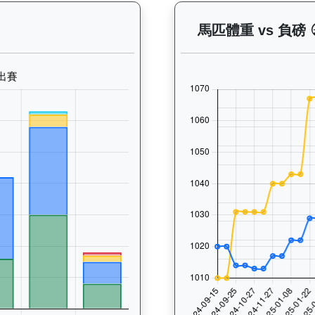
— 晨操及出賽紀錄圖表：以月度圖表顯示馬匹訓練活動（慢跑、游
馬匹體重 vs 負磅