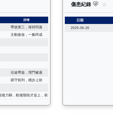
紀錄：查看馬匹所有試閘（Barrier Trial）的歷史成績，包
連連
傷患紀錄
詳情
日期
帶放第三，保持同速
2025-06-26
主動搶放，一氣呵成
沿途帶放，埋門被過
跟守前列，穩步上前
程後力騎，較後階段才追上，表現不差