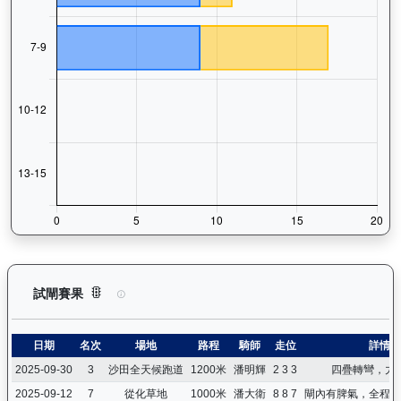
運來伍寶（J153）— 試閘賽果紀錄：查看馬匹所有試閘（Barr
試閘賽果
日期
名次
場地
路程
騎師
走位
詳情
2025-09-30
3
沙田全天候跑道
1200米
潘明輝
2 3 3
四疊轉彎，力
2025-09-12
7
從化草地
1000米
潘大衛
8 8 7
閘內有脾氣，全程居