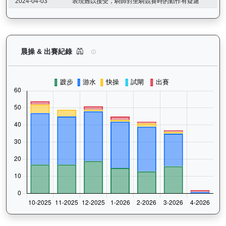
2024-04-03
表現難以接受，騎師對坐騎競賽時的動作有疑慮
運來伍寶（J153）— 晨操及出賽紀錄圖表：以月
晨操 & 出賽紀錄