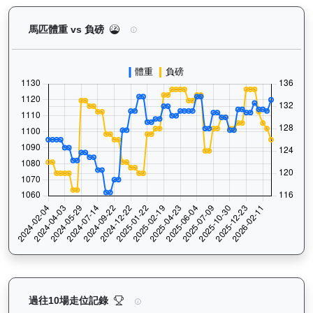
運來伍寶（J153）— 馬匹體重與負磅走勢圖：追蹤
馬匹體重 vs 負磅
運來伍寶（J153）— 過往走位記錄圖表：查看馬匹最近
過往10場走位記錄