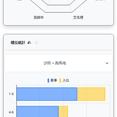
運來伍寶（J153）— 檔位統計分析：查看馬匹在不同起步閘位的
檔位統計