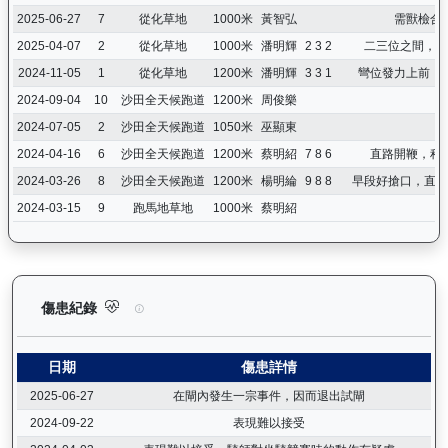
2025-06-27
7
從化草地
1000米
黃智弘
需獸檢合
2025-04-07
2
從化草地
1000米
潘明輝
2 3 2
二三位之間，表
2024-11-05
1
從化草地
1200米
潘明輝
3 3 1
彎位發力上前，
2024-09-04
10
沙田全天候跑道
1200米
周俊樂
2024-07-05
2
沙田全天候跑道
1050米
巫顯東
2024-04-16
6
沙田全天候跑道
1200米
蔡明紹
7 8 6
直路開鞭，稍
2024-03-26
8
沙田全天候跑道
1200米
楊明綸
9 8 8
早段好搶口，直路
2024-03-15
9
跑馬地草地
1000米
蔡明紹
運來伍寶（J153）— 傷患紀錄：查看馬匹完整的獸醫檢查報告及
傷患紀錄
日期
傷患詳情
2025-06-27
在閘內發生一宗事件，因而退出試閘
2024-09-22
表現難以接受