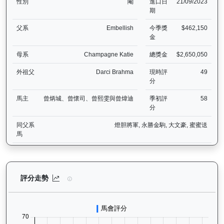
性別
閹
進口日
21/09/2023
期
父系
Embellish
今季獎
$462,150
金
母系
Champagne Katie
總獎金
$2,650,050
外祖父
Darci Brahma
現時評
49
分
馬主
曾炳城、曾懷司、曾熙雯與曾煒迪
季初評
58
分
同父系
燈胆將軍, 永勝金駒, 大文豪, 蜜蜜送
馬
運來伍寶（J153）— 評分走勢圖表：追蹤香港賽馬會賽駒的官方評分
評分走勢