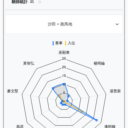
運來伍寶（J153）— 騎師統計分析：查看各騎師策騎此馬匹的
騎師統計