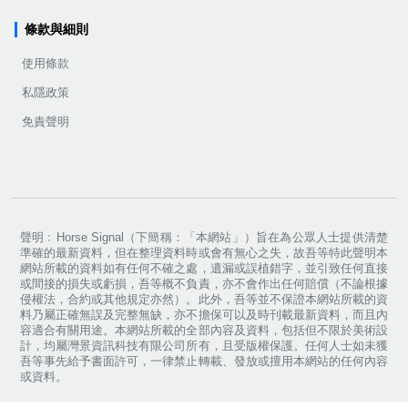
條款與細則
使用條款
私隱政策
免責聲明
聲明﹕Horse Signal（下簡稱：「本網站」）旨在為公眾人士提供清楚
準確的最新資料，但在整理資料時或會有無心之失，故吾等特此聲明本
網站所載的資料如有任何不確之處，遺漏或誤植錯字，並引致任何直接
或間接的損失或虧損，吾等概不負責，亦不會作出任何賠償（不論根據
侵權法，合約或其他規定亦然）。此外，吾等並不保證本網站所載的資
料乃屬正確無誤及完整無缺，亦不擔保可以及時刊載最新資料，而且內
容適合有關用途。本網站所載的全部內容及資料，包括但不限於美術設
計，均屬灣景資訊科技有限公司所有，且受版權保護。任何人士如未獲
吾等事先給予書面許可，一律禁止轉載、發放或擅用本網站的任何內容
或資料。