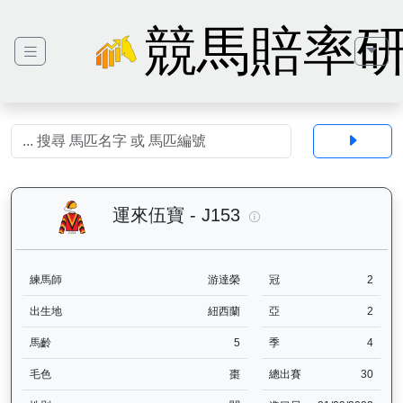
競馬賠率
運來伍寶（J153）— 
運來伍寶 - J153
練馬師
游達榮
冠
2
出生地
紐西蘭
亞
2
馬齡
5
季
4
毛色
棗
總出賽
30