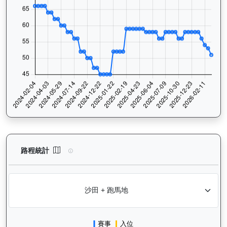
運來伍寶（J153）— 路程統計分析：查看香港賽駒在不同途程距離
路程統計