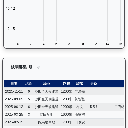
銀進（G266）— 試閘賽果紀錄：查看馬匹所有試閘（Barrie
試閘賽果
日期
名次
場地
路程
騎師
走位
2025-11-11
9
沙田全天候跑道
1200米
何澤堯
2025-09-05
5
沙田全天候跑道
1200米
黃智弘
2025-06-12
6
沙田全天候跑道
1200米
布文
5 5 6
二百輕
2025-03-25
3
沙田草地
1600米
班德禮
2025-02-15
1
跑馬地草地
1700米
田泰安