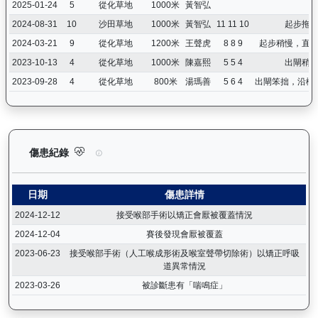
2025-01-24
5
從化草地
1000米
黃智弘
2024-08-31
10
沙田草地
1000米
黃智弘
11 11 10
起步拖
2024-03-21
9
從化草地
1200米
王聲虎
8 8 9
起步稍慢，直
2023-10-13
4
從化草地
1000米
陳嘉熙
5 5 4
出閘稍
2023-09-28
4
從化草地
800米
湯瑪善
5 6 4
出閘笨拙，沿欄
銀進（G266）— 傷患紀錄：查看馬匹完整的獸醫檢查報告及傷患
傷患紀錄
日期
傷患詳情
2024-12-12
接受喉部手術以矯正會厭被覆蓋情況
2024-12-04
賽後發現會厭被覆蓋
2023-06-23
接受喉部手術（人工喉成形術及喉室聲帶切除術）以矯正呼吸
道異常情況
2023-03-26
被診斷患有「喘鳴症」