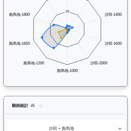
銀進（G266）— 騎師統計分析：查看各騎師策騎此馬匹的出賽
騎師統計