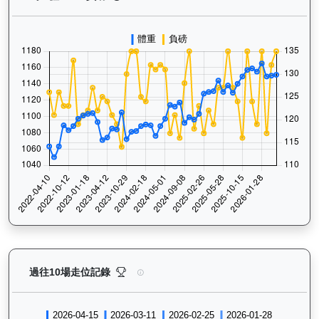
銀進（G266）— 過往走位記錄圖表：查看馬匹最近10
過往10場走位記錄