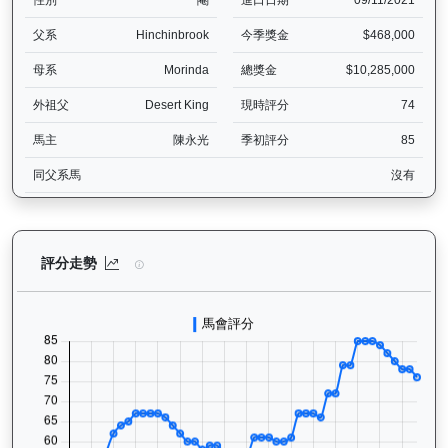
性別
閹
進口日期
09/11/2021
父系
Hinchinbrook
今季獎金
$468,000
母系
Morinda
總獎金
$10,285,000
外祖父
Desert King
現時評分
74
馬主
陳永光
季初評分
85
同父系馬
沒有
銀進（G266）— 評分走勢圖表：追蹤香港賽馬會賽駒的官方評分歷史
評分走勢