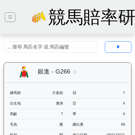
競馬賠率
銀進（G266）— 馬匹基本資
銀進 - G266
練馬師
方嘉柏
冠
7
出生地
澳洲
亞
4
馬齡
7
季
4
毛色
棗
總出賽
48