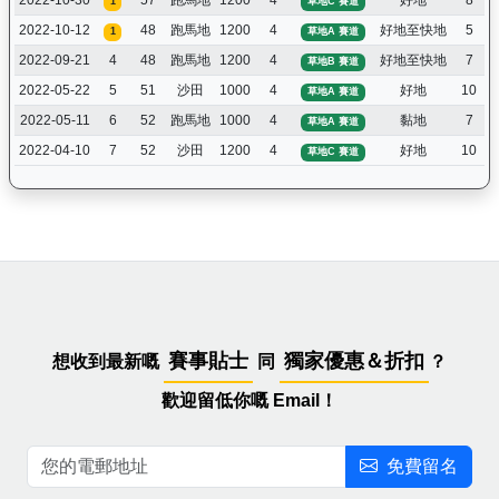
2022-10-30
57
跑馬地
1200
4
好地
8
1
草地C 賽道
2022-10-12
48
跑馬地
1200
4
好地至快地
5
1
草地A 賽道
2022-09-21
4
48
跑馬地
1200
4
好地至快地
7
草地B 賽道
2022-05-22
5
51
沙田
1000
4
好地
10
草地A 賽道
2022-05-11
6
52
跑馬地
1000
4
黏地
7
草地A 賽道
2022-04-10
7
52
沙田
1200
4
好地
10
草地C 賽道
賽事貼士
獨家優惠＆折扣
想收到最新嘅
同
？
歡迎留低你嘅 Email！
免費留名