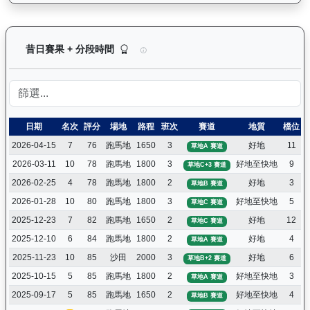
銀進（G266）— 昔日賽果及分段時間紀錄：馬匹
昔日賽果 + 分段時間
日期
名次
評分
場地
路程
班次
賽道
地質
檔位
2026-04-15
7
76
跑馬地
1650
3
好地
11
草地A 賽道
2026-03-11
10
78
跑馬地
1800
3
好地至快地
9
草地C+3 賽道
2026-02-25
4
78
跑馬地
1800
2
好地
3
草地B 賽道
2026-01-28
10
80
跑馬地
1800
3
好地至快地
5
草地C 賽道
2025-12-23
7
82
跑馬地
1650
2
好地
12
草地C 賽道
2025-12-10
6
84
跑馬地
1800
2
好地
4
草地A 賽道
2025-11-23
10
85
沙田
2000
3
好地
6
草地B+2 賽道
2025-10-15
5
85
跑馬地
1800
2
好地至快地
3
草地A 賽道
2025-09-17
5
85
跑馬地
1650
2
好地至快地
4
草地B 賽道