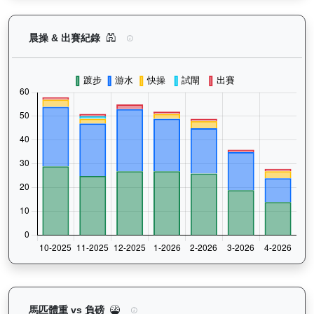
銀進（G266）— 晨操及出賽紀錄圖表：以月度圖
晨操 & 出賽紀錄
銀進（G266）— 馬匹體重與負磅走勢圖：追蹤馬匹
馬匹體重 vs 負磅