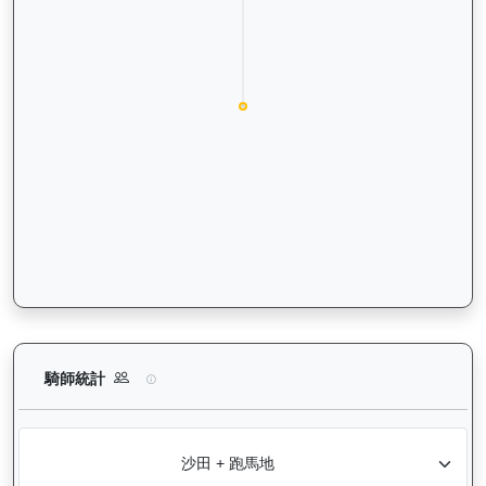
銳逸（L417）— 騎師統計分析：查看各騎師策騎此馬匹的出賽
騎師統計