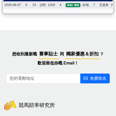
2026-06-07
9
52
沙田
1200
4
好地
7
艾道拿
大
草地C 賽道
賽事貼士
獨家優惠＆折扣
想收到最新嘅
同
？
歡迎留低你嘅 Email！
免費留名
競馬賠率研究所