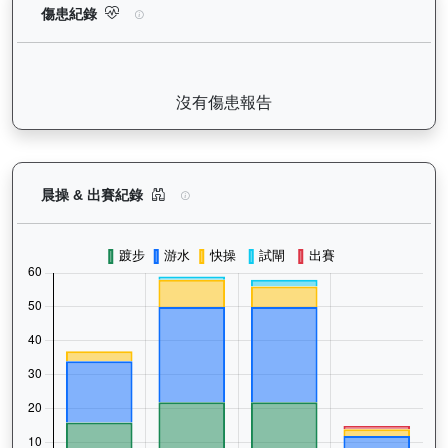
銳逸（L417）— 傷患紀錄：查看馬匹完整的獸醫檢查報告及傷患
傷患紀錄
沒有傷患報告
銳逸（L417）— 晨操及出賽紀錄圖表：以月度圖
晨操 & 出賽紀錄