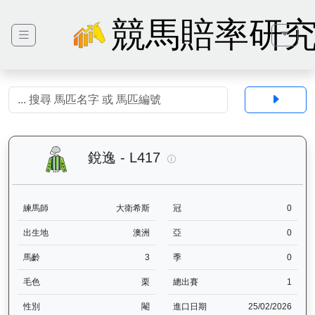
競馬賠率研
銳逸（L417）— 馬匹基本資
銳逸 - L417
練馬師
大衛希斯
冠
0
出生地
澳洲
亞
0
馬齡
3
季
0
毛色
栗
總出賽
1
性別
閹
進口日期
25/02/2026