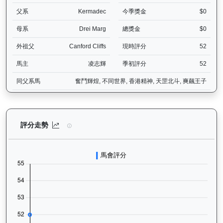
父系
Kermadec
今季獎金
$0
母系
Drei Marg
總獎金
$0
外祖父
Canford Cliffs
現時評分
52
馬主
凌志輝
季初評分
52
同父系馬
奮鬥輝煌, 不同世界, 香港精神, 天罡北斗, 爽飆王子
銳逸（L417）— 評分走勢圖表：追蹤香港賽馬會賽駒的官方評分歷史
評分走勢