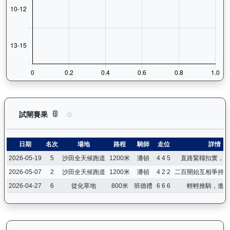
銳逸（L417）— 試閘賽果紀錄：查看馬匹所有試閘（Barrie
試閘賽果
日期
名次
場地
路程
騎師
走位
詳情
2026-05-19
5
沙田全天候跑道
1200米
潘頓
4 4 5
直路緊韁扣實，跟
2026-05-07
2
沙田全天候跑道
1200米
潘頓
4 2 2
二百開始互相爭持，
2026-04-27
6
從化草地
800米
班德禮
6 6 6
輕輕推騎，進展