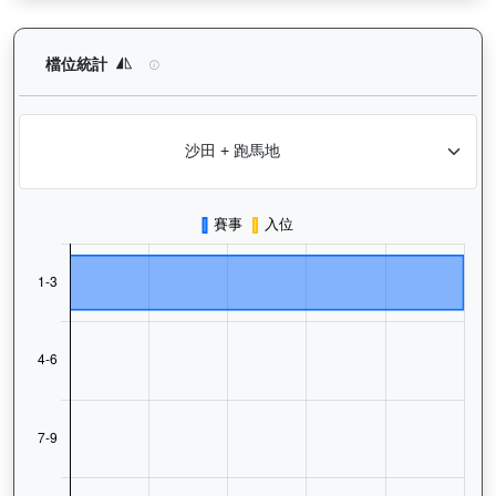
銳逸（L417）— 檔位統計分析：查看馬匹在不同起步閘位的出賽
檔位統計