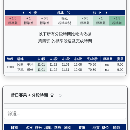
慢
標準
快
+ 1.5
+ 1
+ 0.5
接近
- 0.5
- 1
- 1.5
標準差
標準差
標準差
標準時間
標準差
標準差
標準差
以下所有分段時間比較均依據
第四班 的標準段速及完成時間
途程
場地
末1段
末2段
末3段
末4段
完成:秒
標準差
賽果
平均
11.01
11.22
11.31
12.08
70.30
nan
9.00
沙田
1200
草地
最佳
11.01
11.22
11.31
12.08
70.30
nan
9.00
銳逸（L417）— 昔日賽果及分段時間紀錄：馬匹
昔日賽果 + 分段時間
日期
名次
評分
場地
路程
班次
賽道
地質
檔位
騎師
練