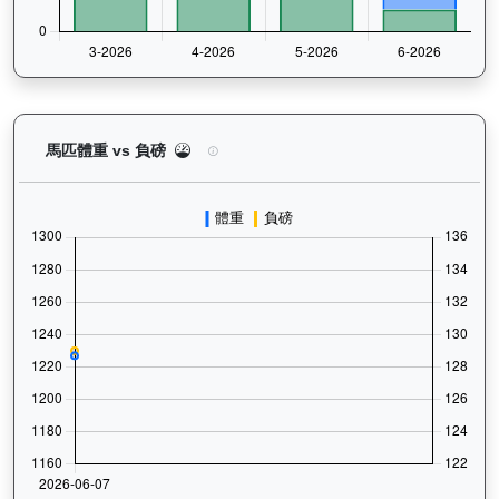
銳逸（L417）— 馬匹體重與負磅走勢圖：追蹤馬匹
馬匹體重 vs 負磅