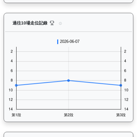
銳逸（L417）— 過往走位記錄圖表：查看馬匹最近10
過往10場走位記錄