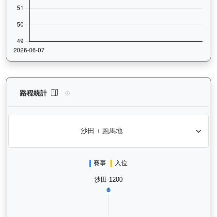
銳逸（L417）— 路程統計分析：查看香港賽駒在不同途程距離（1
路程統計