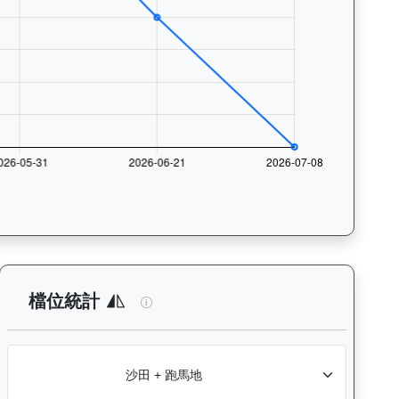
與入位率統計，支援按沙田及跑馬地場地篩選，協助用戶找出馬匹最擅長的
析：查看各騎師策騎此馬匹的出賽次數與入位率統計，支援按場地篩選
閃電奇駿（L362）— 檔位統計分析：查
檔位統計