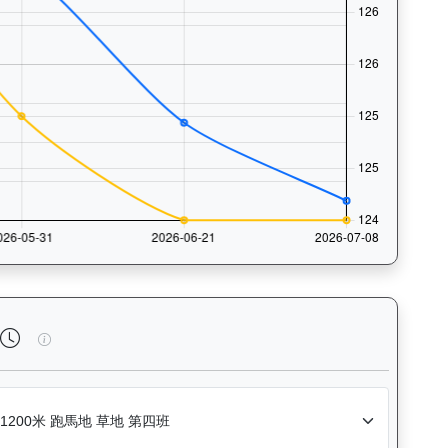
法風格和衝線能力。Race Position Chart: Visua
閃電奇駿（L362）— 完成時間標準差分析：以儀錶板圖表