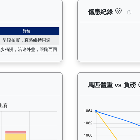
紀錄：查看馬匹所有試閘（Barrier Trial）的歷史成績，包
閃電
傷患紀錄
詳情
早段拍實，直路維持同速
起步稍慢，沿途外疊，跟跑而回
— 晨操及出賽紀錄圖表：以月度圖表顯示馬匹訓練活動（慢跑、游
馬匹體重 vs 負磅