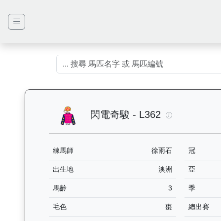
閃電奇駿（L3
閃電奇駿 - L362
練馬師
徐雨石
冠
出生地
澳洲
亞
馬齡
3
季
毛色
棗
總出賽