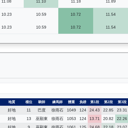
11.08
11.10
11.18
11.89
10.23
10.59
10.72
11.54
10.23
10.59
10.72
11.54
）— 昔日賽果及分段時間紀錄：馬匹完整的過往賽事資料庫，包括所有比
地質
檔位
騎師
練馬師
體重
負磅
第1段
第2段
第3段
好地
11
巴度
徐雨石
1049
124
24.43
22.85
23.31
好地
13
巫顯東
徐雨石
1053
124
13.71
20.82
22.26
好地
9
巫顯東
徐雨石
1061
125
24.68
22.18
23.07