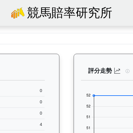
競馬賠率研究所
62）— 馬匹基本資料：查看香港賽馬會賽駒的完整檔案，包括練馬師、出生
閃
評分走勢
0
0
0
4