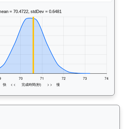
末1段至末4段），以顏色標示快慢程度，深入分析馬匹的前速、末段衝