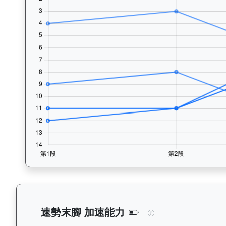
閃電奇駿（L362）
速勢末腳 加速能力