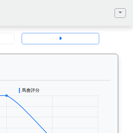
地、馬齡、毛色、性別、血統（父系、母系、外祖父）、馬主、同父系馬匹、歷
電奇駿（L362）— 評分走勢圖表：追蹤香港賽馬會賽駒的官方評分歷史