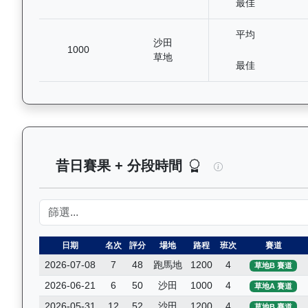
最佳
平均
沙田
1000
草地
最佳
閃電奇駿（L362
昔日賽果 + 分段時間
日期
名次
評分
場地
路程
班次
賽道
2026-07-08
7
48
跑馬地
1200
4
草地B 賽道
2026-06-21
6
50
沙田
1000
4
草地A 賽道
2026-05-31
12
52
沙田
1200
4
草地B 賽道