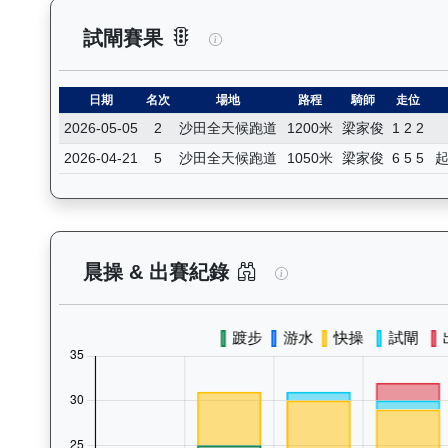
閃電奇駿（L362）— 試閘賽果
試閘賽果
日期
名次
場地
路程
騎師
走位
2026-05-05
2
沙田全天候跑道
1200米
梁家俊
1 2 2
2026-04-21
5
沙田全天候跑道
1050米
梁家俊
6 5 5
閃電奇駿（L362）
晨操 & 出賽紀錄