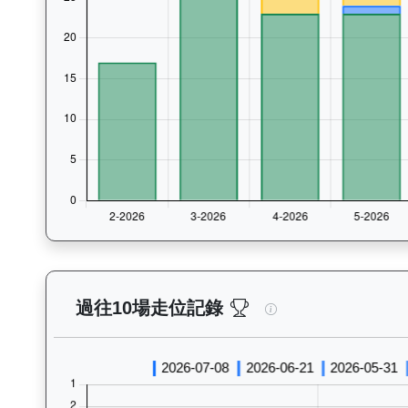
閃電奇駿（L362）—
過往10場走位記錄