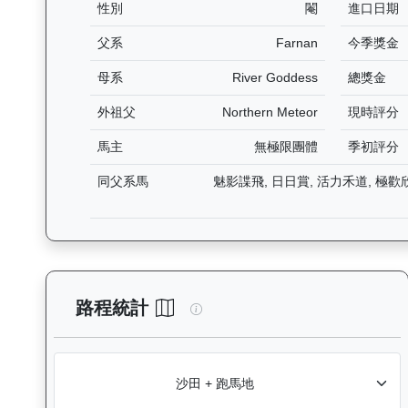
性別
閹
進口日期
父系
Farnan
今季獎金
母系
River Goddess
總獎金
外祖父
Northern Meteor
現時評分
馬主
無極限團體
季初評分
同父系馬
魅影諜飛, 日日賞, 活力禾道, 極歡欣
閃電奇駿（L362）— 路程統計
路程統計