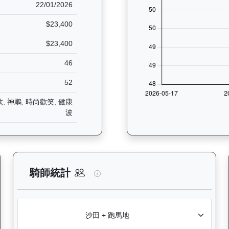
22/01/2026
$23,400
$23,400
46
52
, 神鵰, 時尚歡笑, 健康
波
分析：查看香港賽駒在不同途程距離（1000米至2400米）的出賽次數
閃電奇駿（L362）— 騎師統計分
騎師統計