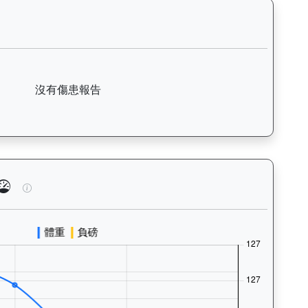
括日期、名次、場地、路程、騎師和走位，評估馬匹在正式比賽前的狀態。
奇駿（L362）— 傷患紀錄：查看馬匹完整的獸醫檢查報告及傷患歷
沒有傷患報告
泳、快跑）及試閘、正式出賽頻率，分析馬匹的體能訓練狀態。Tr
閃電奇駿（L362）— 馬匹體重與負磅走勢圖：追蹤馬匹體