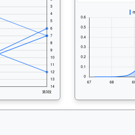
— 速勢末腳加速能力分析：查看馬匹在各途程和場地的詳細分段時間（