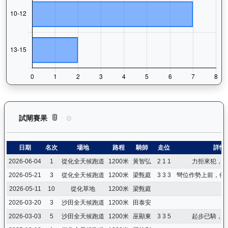
領創動力（J058）— 試閘賽果紀錄：查看馬匹所有試閘（Barr
試閘賽果
日期
名次
場地
路程
騎師
走位
詳情
2026-06-04
1
從化全天候跑道
1200米
黃智弘
2 1 1
力拒來犯，
2026-05-21
3
從化全天候跑道
1200米
梁甄庭
3 3 3
彎位作勢上前，催
2026-05-11
10
從化草地
1200米
梁甄庭
2026-03-20
3
沙田全天候跑道
1200米
田泰安
2026-03-03
5
沙田全天候跑道
1200米
巫顯東
3 3 5
起步已騎，