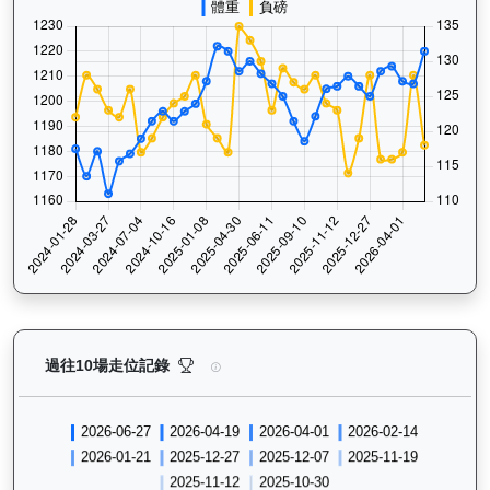
領創動力（J058）— 過往走位記錄圖表：查看馬匹最近
過往10場走位記錄