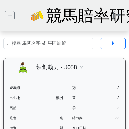
競馬賠率研
領創動力（J058）— 
領創動力 - J058
練馬師
冠
3
出生地
澳洲
亞
3
馬齡
季
3
毛色
棗
總出賽
33
性別
閹
進口日期