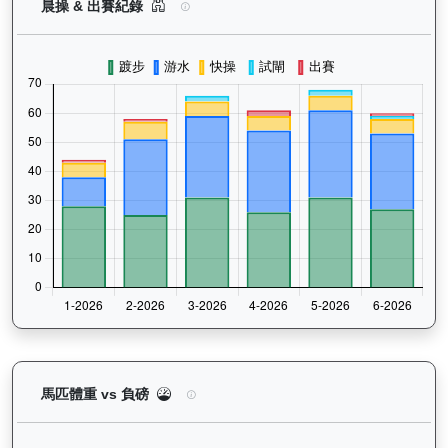
領創動力（J058）— 晨操及出賽紀錄圖表：以月
晨操 & 出賽紀錄
領創動力（J058）— 馬匹體重與負磅走勢圖：追蹤
馬匹體重 vs 負磅