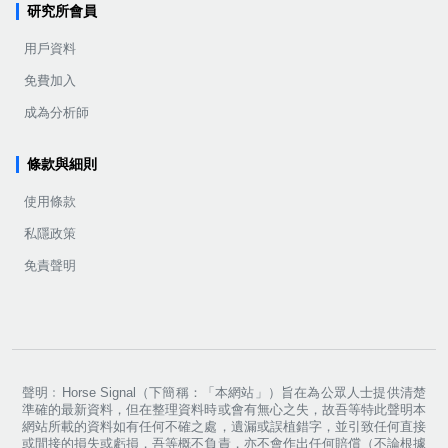
研究所會員
用戶資料
免費加入
成為分析師
條款與細則
使用條款
私隱政策
免責聲明
聲明﹕Horse Signal（下簡稱：「本網站」）旨在為公眾人士提供清楚
準確的最新資料，但在整理資料時或會有無心之失，故吾等特此聲明本
網站所載的資料如有任何不確之處，遺漏或誤植錯字，並引致任何直接
或間接的損失或虧損，吾等概不負責，亦不會作出任何賠償（不論根據