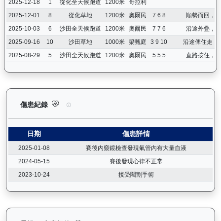
2025-12-18
1
從化全天候跑道
1200米
哥拉利
2025-12-01
8
從化草地
1200米
奧爾民
7 6 8
順勢而回，
2025-10-03
6
沙田全天候跑道
1200米
奧爾民
7 7 6
沿途外疊，
2025-09-16
10
沙田草地
1000米
梁甄庭
3 9 10
沿途俾住走，
2025-08-29
5
沙田全天候跑道
1200米
奧爾民
5 5 5
直路按住，
領創動力（J058）— 傷患紀錄：查看馬匹完整的獸醫檢查報告及
傷患紀錄
日期
傷患詳情
2025-01-08
賽後內窺鏡檢查發現氣管內有大量血液
2024-05-15
賽後發現心律不正常
2023-10-24
接受閹割手術