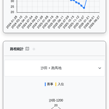
領創動力（J058）— 路程統計分析：查看香港賽駒在不同途程距離
路程統計