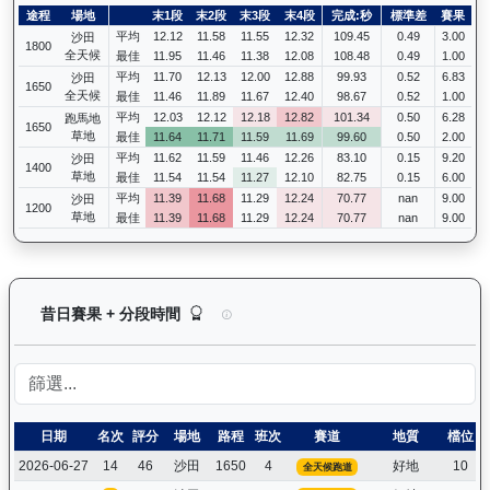
途程
場地
末1段
末2段
末3段
末4段
完成:秒
標準差
賽果
平均
12.12
11.58
11.55
12.32
109.45
0.49
3.00
沙田
1800
全天候
最佳
11.95
11.46
11.38
12.08
108.48
0.49
1.00
平均
11.70
12.13
12.00
12.88
99.93
0.52
6.83
沙田
1650
全天候
最佳
11.46
11.89
11.67
12.40
98.67
0.52
1.00
平均
12.03
12.12
12.18
12.82
101.34
0.50
6.28
跑馬地
1650
草地
最佳
11.64
11.71
11.59
11.69
99.60
0.50
2.00
平均
11.62
11.59
11.46
12.26
83.10
0.15
9.20
沙田
1400
草地
最佳
11.54
11.54
11.27
12.10
82.75
0.15
6.00
平均
11.39
11.68
11.29
12.24
70.77
nan
9.00
沙田
1200
草地
最佳
11.39
11.68
11.29
12.24
70.77
nan
9.00
領創動力（J058）— 昔日賽果及分段時間紀錄：
昔日賽果 + 分段時間
日期
名次
評分
場地
路程
班次
賽道
地質
檔位
2026-06-27
14
46
沙田
1650
4
好地
10
全天候跑道