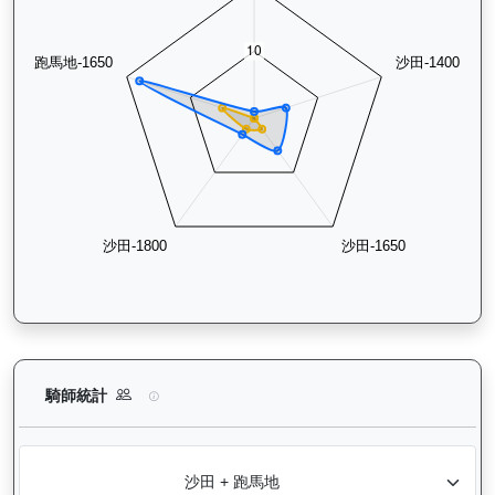
領創動力（J058）— 騎師統計分析：查看各騎師策騎此馬匹的
騎師統計