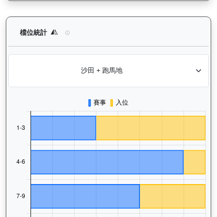
領創動力（J058）— 檔位統計分析：查看馬匹在不同起步閘位的
檔位統計