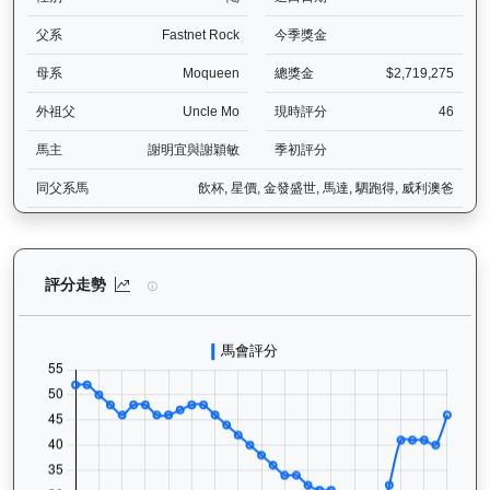
父系
Fastnet Rock
今季獎金
母系
Moqueen
總獎金
$2,719,275
外祖父
Uncle Mo
現時評分
46
馬主
謝明宜與謝穎敏
季初評分
同父系馬
飲杯, 星價, 金發盛世, 馬達, 駟跑得, 威利澳爸
領創動力（J058）— 評分走勢圖表：追蹤香港賽馬會賽駒的官方評分
評分走勢