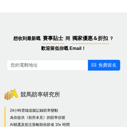
賽事貼士
獨家優惠＆折扣
想收到最新嘅
同
？
歡迎留低你嘅 Email！
免費留名
競馬賠率研究所
24小時雲端追蹤記錄賠率變動
為你提供《前所未見》的賠率信號
AI精選及投注策略助你節省 10x 時間