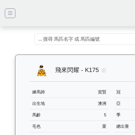
飛來閃耀（K1
飛來閃耀 - K175
練馬師
賀賢
冠
出生地
澳洲
亞
馬齡
5
季
毛色
栗
總出賽