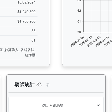
16/09/2024
$1,240,800
$1,780,200
58
61
我寶, 妙算強人, 各絲各法,
紅海勁
分析：查看香港賽駒在不同途程距離（1000米至2400米）的出賽次
飛來閃耀（K175）— 騎師統計分
騎師統計