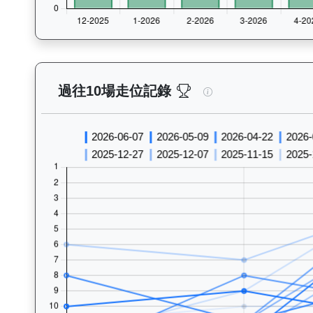
飛來閃耀（K175）—
過往10場走位記錄