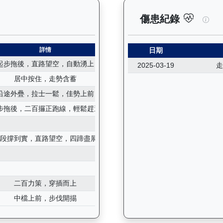
紀錄：查看馬匹所有試閘（Barrier Trial）的歷史成績，包
飛來
傷患紀錄
詳情
日期
起步拖後，直路望空，自動湧上
2025-03-19
走
居中按住，走勢含蓄
沿途外疊，拉士一鬆，佳勢上前
步拖後，二百攞正跑線，輕鬆趕過
早段撐到實，直路望空，四蹄盡展
二百力策，穿插而上
中檔上前，步伐開掦