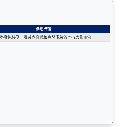
括日期、名次、場地、路程、騎師和走位，評估馬匹在正式比賽前的狀態。
閃耀（K175）— 傷患紀錄：查看馬匹完整的獸醫檢查報告及傷患歷
傷患詳情
勢難以接受，賽後內窺鏡檢查發現氣管內有大量血液