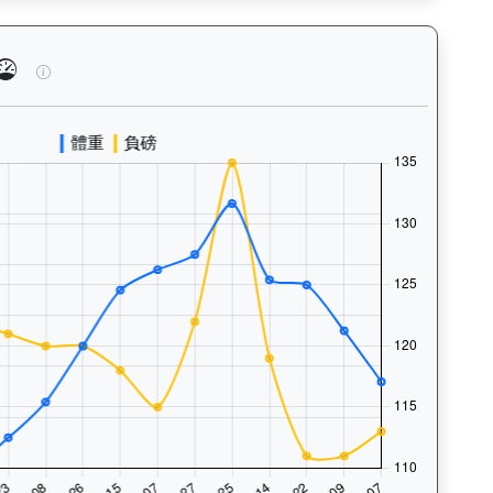
泳、快跑）及試閘、正式出賽頻率，分析馬匹的體能訓練狀態。Tr
飛來閃耀（K175）— 馬匹體重與負磅走勢圖：追蹤馬匹體