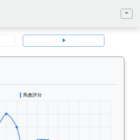
地、馬齡、毛色、性別、血統（父系、母系、外祖父）、馬主、同父系馬匹、歷
來閃耀（K175）— 評分走勢圖表：追蹤香港賽馬會賽駒的官方評分歷史