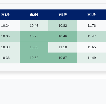
末1段
末2段
末3段
末4段
10.24
10.46
10.82
11.76
10.05
10.23
10.46
11.47
10.39
10.86
11.18
11.65
10.33
10.62
10.87
11.49
）— 昔日賽果及分段時間紀錄：馬匹完整的過往賽事資料庫，包括所有比