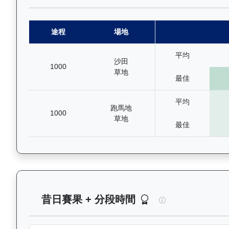
途程
場地
平均
沙田
1000
草地
最佳
平均
跑馬地
1000
草地
最佳
飛來閃耀（K175
昔日賽果 + 分段時間