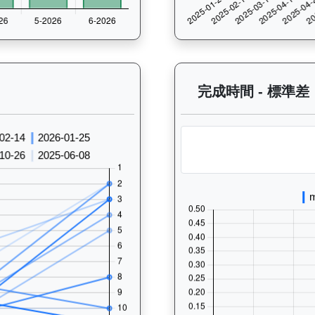
 過往走位記錄圖表：查看馬匹最近10場比賽的走位變化趨勢，分析馬匹的跑
完成時間 - 標準差