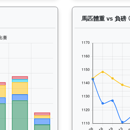
— 晨操及出賽紀錄圖表：以月度圖表顯示馬匹訓練活動（慢跑、游
馬匹體重 vs 負磅