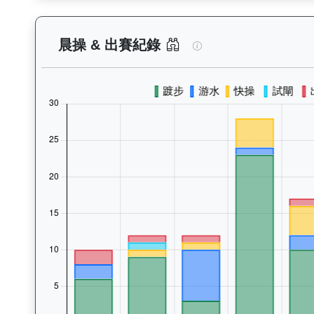
飛來閃耀（K175）
晨操 & 出賽紀錄