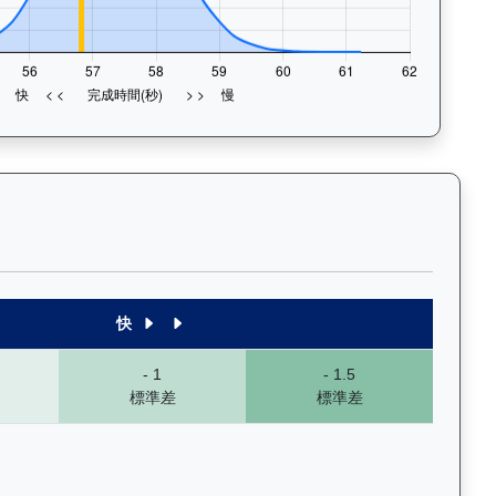
末1段至末4段），以顏色標示快慢程度，深入分析馬匹的前速、末段衝
快
- 1
- 1.5
標準差
標準差