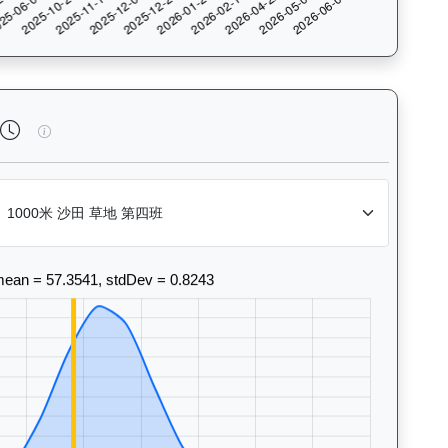
法風格和衝線能力。Race Position Chart: Visua
飛來閃耀（K175）— 完成時間標準差分析：以儀錶板圖表