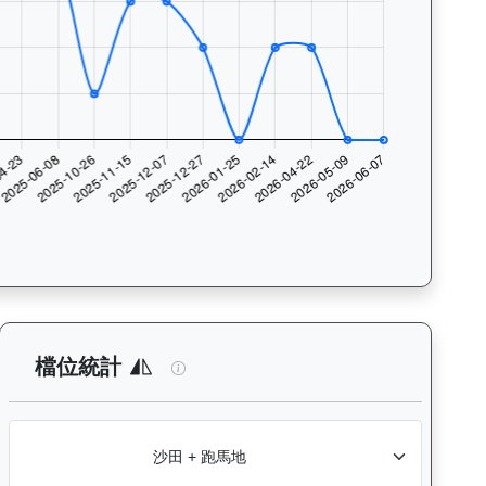
數與入位率統計，支援按沙田及跑馬地場地篩選，協助用戶找出馬匹最擅長的
析：查看各騎師策騎此馬匹的出賽次數與入位率統計，支援按場地篩選
飛來閃耀（K175）— 檔位統計分析：
檔位統計