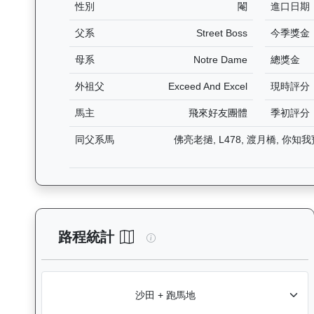
性別
閹
進口日期
父系
Street Boss
今季獎金
母系
Notre Dame
總獎金
外祖父
Exceed And Excel
現時評分
馬主
飛來好友團體
季初評分
同父系馬
佛亮老撾, L478, 渡月橋, 你知
飛來閃耀（K175）— 路程統計
路程統計