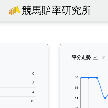
競馬賠率研究所
75）— 馬匹基本資料：查看香港賽馬會賽駒的完整檔案，包括練馬師、出生
飛
評分走勢
0
2
4
15