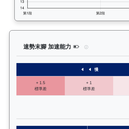
飛輪霸（K320）—
速勢末腳 加速能力
慢
+ 1.5
+ 1
標準差
標準差