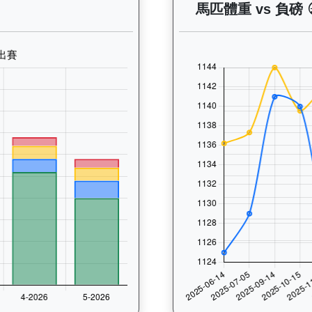
 晨操及出賽紀錄圖表：以月度圖表顯示馬匹訓練活動（慢跑、游泳
馬匹體重 vs 負磅