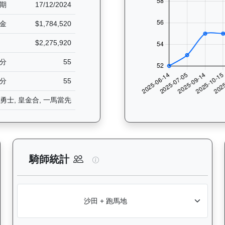
期
17/12/2024
金
$1,784,520
$2,275,920
分
55
分
55
勇士, 皇金合, 一馬當先
析：查看香港賽駒在不同途程距離（1000米至2400米）的出賽次數與
飛輪霸（K320）— 騎師統計分析
騎師統計