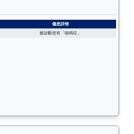
日期、名次、場地、路程、騎師和走位，評估馬匹在正式比賽前的狀態。Ba
霸（K320）— 傷患紀錄：查看馬匹完整的獸醫檢查報告及傷患歷史
傷患詳情
被診斷患有「喘鳴症」