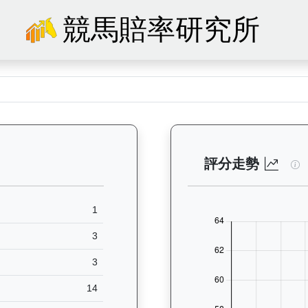
競馬賠率研究所
— 馬匹基本資料：查看香港賽馬會賽駒的完整檔案，包括練馬師、出生地、馬
飛
評分走勢
1
3
3
14