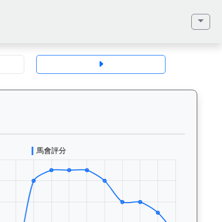
齡、毛色、性別、血統（父系、母系、外祖父）、馬主、同父系馬匹、歷史戰績
輪霸（K320）— 評分走勢圖表：追蹤香港賽馬會賽駒的官方評分歷史變