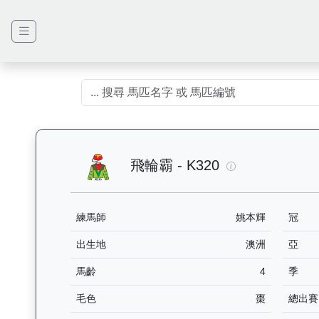
飛輪霸（K320）
飛輪霸 - K320
練馬師
姚本輝
冠
出生地
澳洲
亞
馬齡
4
季
毛色
棗
總出賽