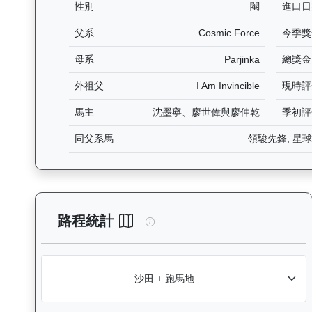
性別
閹
進口日
父系
Cosmic Force
今季獎
母系
Parjinka
總獎金
外祖父
I Am Invincible
現時評
馬主
沈墨寧、廖世偉與廖仲乾
季初評
同父系馬
領駿先鋒, 星球
飛輪霸（K320）— 路程統計分
路程統計