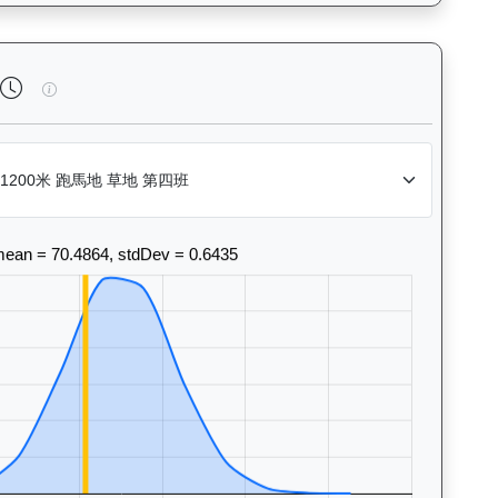
風格和衝線能力。Race Position Chart: Visuali
飛輪霸（K320）— 完成時間標準差分析：以儀錶板圖表量