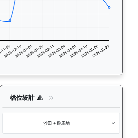
入位率統計，支援按沙田及跑馬地場地篩選，協助用戶找出馬匹最擅長的比
：查看各騎師策騎此馬匹的出賽次數與入位率統計，支援按場地篩選，
飛輪霸（K320）— 檔位統計分析：查看
檔位統計