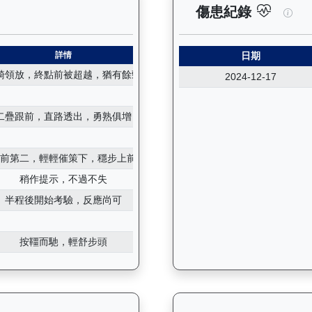
錄：查看馬匹所有試閘（Barrier Trial）的歷史成績，包括
飛輪
傷患紀錄
詳情
日期
騎領放，終點前被超越，猶有餘勁
2024-12-17
二疊跟前，直路透出，勇熟俱增
跟前第二，輕輕催策下，穩步上前
稍作提示，不過不失
半程後開始考驗，反應尚可
按韁而馳，輕舒步頭