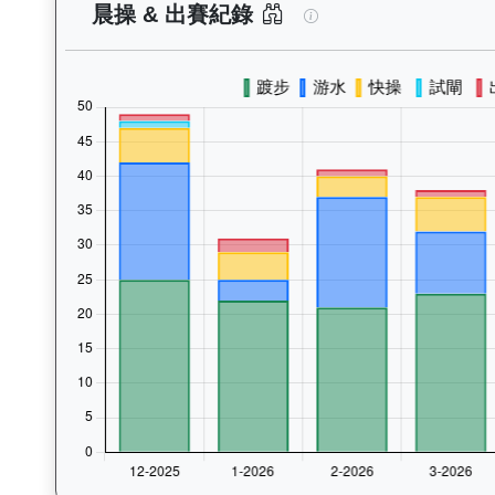
飛輪霸（K320）—
晨操 & 出賽紀錄