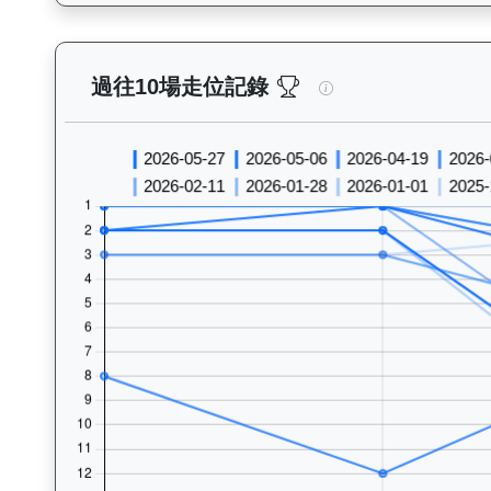
飛輪霸（K320）— 
過往10場走位記錄