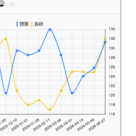
、快跑）及試閘、正式出賽頻率，分析馬匹的體能訓練狀態。Tra
飛輪霸（K320）— 馬匹體重與負磅走勢圖：追蹤馬匹體重