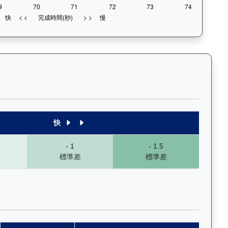
1段至末4段），以顏色標示快慢程度，深入分析馬匹的前速、末段衝刺
快
- 1
- 1.5
標準差
標準差