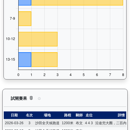
驕陽明駒（H302）— 試閘賽果紀錄：查看馬匹所有試閘（Barr
試閘賽果
日期
名次
場地
路程
騎師
走位
詳情
2026-03-26
3
沙田全天候跑道
1200米
布文
4 4 3
沿途兜大圈，二百內閃