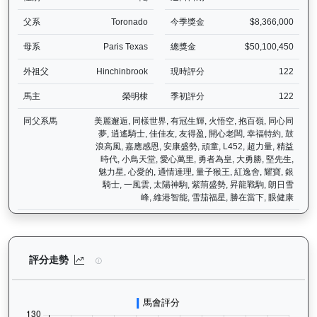
父系
Toronado
今季獎金
$8,366,000
母系
Paris Texas
總獎金
$50,100,450
外祖父
Hinchinbrook
現時評分
122
馬主
榮明棣
季初評分
122
同父系馬
美麗邂逅, 同樣世界, 有冠生輝, 火悟空, 抱百嶺, 同心同
夢, 逍遙騎士, 佳佳友, 友得盈, 開心老闆, 幸福特約, 鼓
浪高風, 嘉應感恩, 安康盛勢, 頑童, L452, 超力量, 精益
時代, 小鳥天堂, 愛心萬里, 勇者為皇, 大勇勝, 堅先生,
魅力星, 心愛的, 通情達理, 量子猴王, 紅逸舍, 耀寶, 銀
騎士, 一風雲, 太陽神駒, 紫荊盛勢, 昇龍戰駒, 朗日雪
峰, 維港智能, 雪茄福星, 勝在當下, 眼健康
驕陽明駒（H302）— 評分走勢圖表：追蹤香港賽馬會賽駒的官方評分
評分走勢