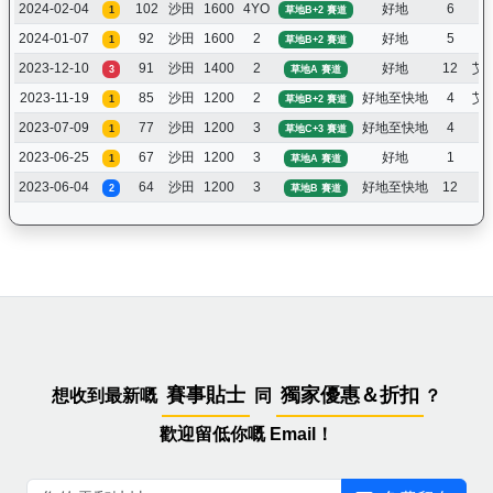
2024-02-04
102
沙田
1600
4YO
好地
6
布
1
草地B+2 賽道
2024-01-07
92
沙田
1600
2
好地
5
布
1
草地B+2 賽道
2023-12-10
91
沙田
1400
2
好地
12
艾
3
草地A 賽道
2023-11-19
85
沙田
1200
2
好地至快地
4
艾
1
草地B+2 賽道
2023-07-09
77
沙田
1200
3
好地至快地
4
潘
1
草地C+3 賽道
2023-06-25
67
沙田
1200
3
好地
1
潘
1
草地A 賽道
2023-06-04
64
沙田
1200
3
好地至快地
12
潘
2
草地B 賽道
賽事貼士
獨家優惠＆折扣
想收到最新嘅
同
？
歡迎留低你嘅 Email！