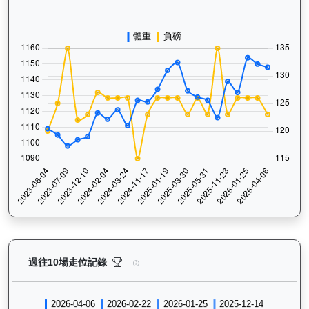
驕陽明駒（H302）— 過往走位記錄圖表：查看馬匹最近
過往10場走位記錄