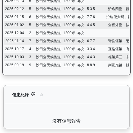
2026-03-13
5
沙田全天候跑道
1200米
布文
2026-02-12
5
沙田全天候跑道
1200米
布文
5 3 5
沿途四疊，輕鬆
2026-01-15
6
沙田全天候跑道
1200米
布文
7 7 6
沿途兜大彎，輕
2026-01-02
5
沙田全天候跑道
1200米
布文
4 4 5
全程外疊，按住
2025-12-04
2
沙田全天候跑道
1200米
布文
2025-11-14
7
沙田全天候跑道
1200米
布文
6 7 7
彎位催策，乏力
2025-10-17
4
沙田全天候跑道
1200米
布文
3 3 4
直路催策，有點
2025-10-03
3
沙田全天候跑道
1200米
布文
4 4 3
輕策第三，未夠
2025-09-19
9
沙田全天候跑道
1200米
布文
8 8 9
刻意拖後，蝕位
驕陽明駒（H302）— 傷患紀錄：查看馬匹完整的獸醫檢查報告及
傷患紀錄
沒有傷患報告