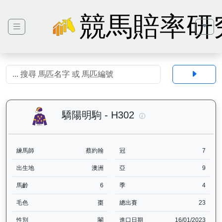
競馬賠率研
驕陽明駒（H302）— 
驕陽明駒 - H302
練馬師
蔡約翰
冠
7
出生地
澳洲
亞
9
馬齡
6
季
4
毛色
棗
總出賽
23
性別
閹
進口日期
16/01/2023