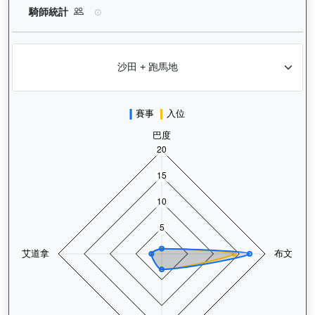
驕陽明駒（H302）— 騎師統計分析：查看各騎師策騎此馬匹的
騎師統計