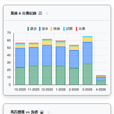
驕陽明駒（H302）— 晨操及出賽紀錄圖表：以月
晨操 & 出賽紀錄
驕陽明駒（H302）— 馬匹體重與負磅走勢圖：追蹤
馬匹體重 vs 負磅