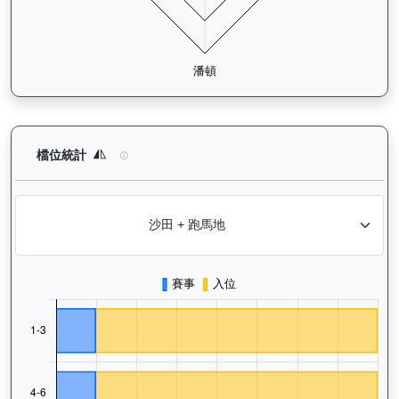
驕陽明駒（H302）— 檔位統計分析：查看馬匹在不同起步閘位的
檔位統計