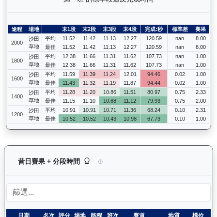
途程
場地
末1段
末2段
末3段
末4段
完成:秒
標準差
賽果
平均
11.52
11.42
11.13
12.27
120.59
nan
8.00
沙田
2000
草地
最佳
11.52
11.42
11.13
12.27
120.59
nan
8.00
平均
12.38
11.66
11.31
11.62
107.73
nan
1.00
沙田
1800
草地
最佳
12.38
11.66
11.31
11.62
107.73
nan
1.00
平均
11.59
11.39
11.24
12.01
94.46
0.02
1.00
沙田
1600
草地
最佳
11.43
11.32
11.19
11.87
94.44
0.02
1.00
平均
11.28
11.20
10.86
11.51
80.97
0.75
2.33
沙田
1400
草地
最佳
11.15
11.10
10.68
11.12
79.93
0.75
2.00
平均
10.91
10.91
10.71
11.36
68.24
0.10
2.31
沙田
1200
草地
最佳
10.52
10.52
10.43
10.98
67.73
0.10
1.00
驕陽明駒（H302）— 昔日賽果及分段時間紀錄：
昔日賽果 + 分段時間
日期
名次
評分
場地
路程
班次
賽道
地質
檔位
騎