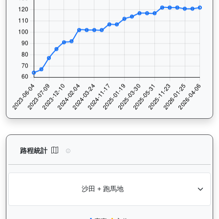
驕陽明駒（H302）— 路程統計分析：查看香港賽駒在不同途程距離
路程統計