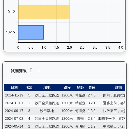
龍之輝（H410）— 試閘賽果紀錄：查看馬匹所有試閘（Barri
試閘賽果
日期
名次
場地
路程
騎師
走位
詳情
2024-11-19
5
沙田全天候跑道
1200米
希威森
2 4 5
跟前，直路按住
2024-11-01
1
沙田全天候跑道
1200米
希威森
3 2 1
逐步上前，姿態
2024-09-17
3
沙田草地
1000米
何澤堯
1 3 3
快放第三，走勢
2024-07-02
4
沙田全天候跑道
1200米
潘頓
2 3 4
出閘中一中，直路按
2024-05-14
2
沙田全天候跑道
1200米
蔡明紹
1 1 2
中檔搶出，從容