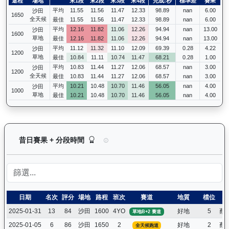
途程
場地
末1段
末2段
末3段
末4段
完成:秒
標準差
賽果
平均
11.55
11.56
11.47
12.33
98.89
nan
6.00
沙田
1650
全天候
最佳
11.55
11.56
11.47
12.33
98.89
nan
6.00
平均
12.16
11.82
11.06
12.26
94.94
nan
13.00
沙田
1600
草地
最佳
12.16
11.82
11.06
12.26
94.94
nan
13.00
平均
11.12
11.32
11.10
12.09
69.39
0.28
4.22
沙田
1200
草地
最佳
10.84
11.11
10.74
11.47
68.21
0.28
1.00
平均
10.83
11.44
11.27
12.06
68.57
nan
3.00
沙田
1200
全天候
最佳
10.83
11.44
11.27
12.06
68.57
nan
3.00
平均
10.21
10.48
10.70
11.46
56.05
nan
4.00
沙田
1000
草地
最佳
10.21
10.48
10.70
11.46
56.05
nan
4.00
龍之輝（H410）— 昔日賽果及分段時間紀錄：馬
昔日賽果 + 分段時間
日期
名次
評分
場地
路程
班次
賽道
地質
檔位
騎
2025-01-31
13
84
沙田
1600
4YO
好地
5
蔡
草地B+2 賽道
2025-01-05
6
86
沙田
1650
2
好地
2
蔡
全天候跑道