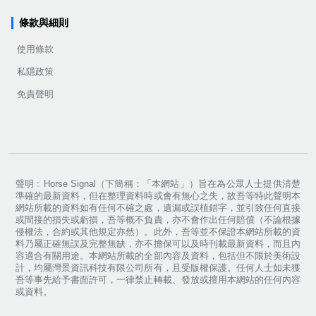
條款與細則
使用條款
私隱政策
免責聲明
聲明﹕Horse Signal（下簡稱：「本網站」）旨在為公眾人士提供清楚
準確的最新資料，但在整理資料時或會有無心之失，故吾等特此聲明本
網站所載的資料如有任何不確之處，遺漏或誤植錯字，並引致任何直接
或間接的損失或虧損，吾等概不負責，亦不會作出任何賠償（不論根據
侵權法，合約或其他規定亦然）。此外，吾等並不保證本網站所載的資
料乃屬正確無誤及完整無缺，亦不擔保可以及時刊載最新資料，而且內
容適合有關用途。本網站所載的全部內容及資料，包括但不限於美術設
計，均屬灣景資訊科技有限公司所有，且受版權保護。任何人士如未獲
吾等事先給予書面許可，一律禁止轉載、發放或擅用本網站的任何內容
或資料。