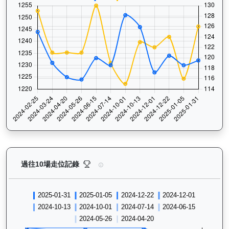
龍之輝（H410）— 過往走位記錄圖表：查看馬匹最近1
過往10場走位記錄