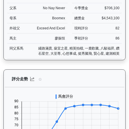
父系
No Nay Never
今季獎金
$706,100
母系
Boomex
總獎金
$4,543,100
外祖父
Exceed And Excel
現時評分
82
馬主
廖振恒
季初評分
86
同父系馬
綫路滿貫, 燊宜之星, 精英拍檔, 一鹿歡騰, 八駿福昇, 鑽
石星空, 大至尊, 心想事成, 挺秀騰飛, 賢心星, 建測精英
龍之輝（H410）— 評分走勢圖表：追蹤香港賽馬會賽駒的官方評分歷
評分走勢