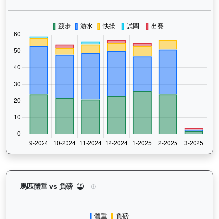
龍之輝（H410）— 馬匹體重與負磅走勢圖：追蹤馬
馬匹體重 vs 負磅