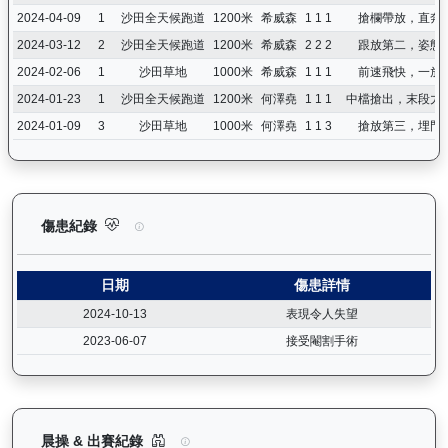
2024-04-09
1
沙田全天候跑道
1200米
希威森
1 1 1
搶欄帶放，直奔
2024-03-12
2
沙田全天候跑道
1200米
希威森
2 2 2
跟放第二，姿態
2024-02-06
1
沙田草地
1000米
希威森
1 1 1
前速飛快，一放
2024-01-23
1
沙田全天候跑道
1200米
何澤堯
1 1 1
中檔搶出，末段力
2024-01-09
3
沙田草地
1000米
何澤堯
1 1 3
搶放第三，埋門
龍之輝（H410）— 傷患紀錄：查看馬匹完整的獸醫檢查報告及傷
傷患紀錄
日期
傷患詳情
2024-10-13
表現令人失望
2023-06-07
接受閹割手術
龍之輝（H410）— 晨操及出賽紀錄圖表：以月度
晨操 & 出賽紀錄