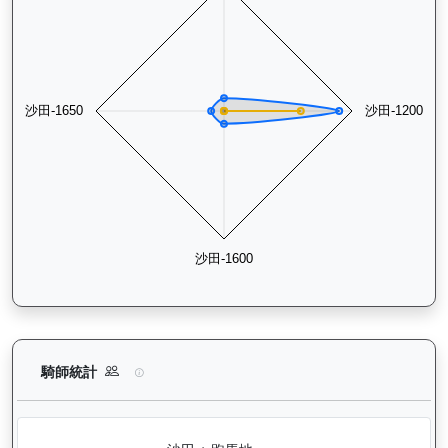
龍之輝（H410）— 騎師統計分析：查看各騎師策騎此馬匹的出
騎師統計