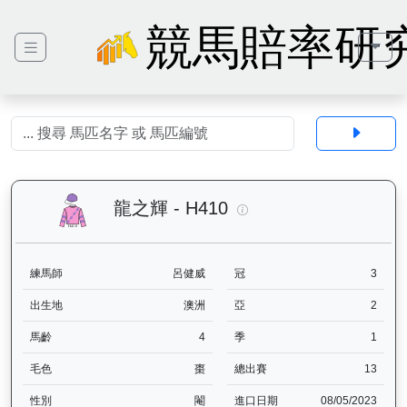
競馬賠率研
龍之輝（H410）— 馬匹
龍之輝 - H410
練馬師
呂健威
冠
3
出生地
澳洲
亞
2
馬齡
4
季
1
毛色
棗
總出賽
13
性別
閹
進口日期
08/05/2023