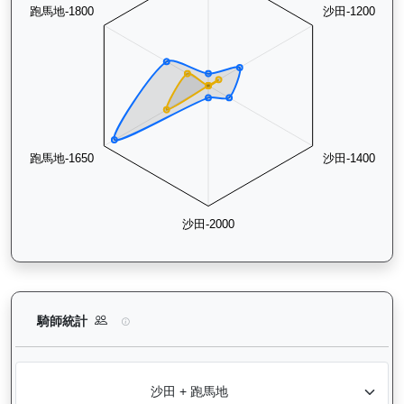
中華英雄（G402）— 騎師統計分析：查看各騎師策騎此馬匹的
騎師統計