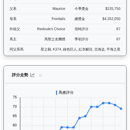
父系
Maurice
今季獎金
$235,750
母系
Frontalis
總獎金
$4,352,050
外祖父
Redoute's Choice
現時評分
67
馬主
馬聖之友團體
季初評分
67
同父系馬
星之願, K374, 綠色巨人, 紅衣醒目, 北海盜, 平海之星
中華英雄（G402）— 評分走勢圖表：追蹤香港賽馬會賽駒的官方評分
評分走勢