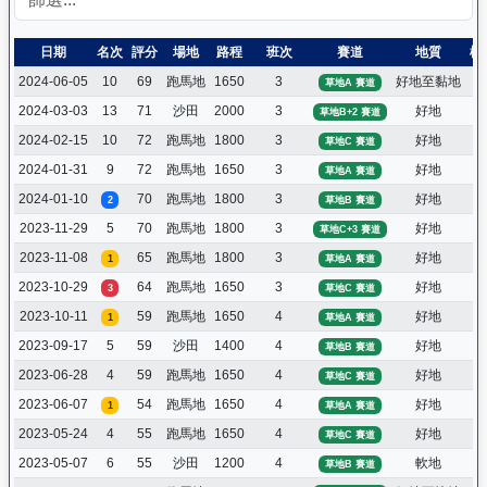
日期
名次
評分
場地
路程
班次
賽道
地質
檔
2024-06-05
10
69
跑馬地
1650
3
好地至黏地
3
草地A 賽道
2024-03-03
13
71
沙田
2000
3
好地
7
草地B+2 賽道
2024-02-15
10
72
跑馬地
1800
3
好地
1
草地C 賽道
2024-01-31
9
72
跑馬地
1650
3
好地
8
草地A 賽道
2024-01-10
70
跑馬地
1800
3
好地
1
2
草地B 賽道
2023-11-29
5
70
跑馬地
1800
3
好地
8
草地C+3 賽道
2023-11-08
65
跑馬地
1800
3
好地
2
1
草地A 賽道
2023-10-29
64
跑馬地
1650
3
好地
5
3
草地C 賽道
2023-10-11
59
跑馬地
1650
4
好地
5
1
草地A 賽道
2023-09-17
5
59
沙田
1400
4
好地
5
草地B 賽道
2023-06-28
4
59
跑馬地
1650
4
好地
1
草地C 賽道
2023-06-07
54
跑馬地
1650
4
好地
2
1
草地A 賽道
2023-05-24
4
55
跑馬地
1650
4
好地
1
草地C 賽道
2023-05-07
6
55
沙田
1200
4
軟地
1
草地B 賽道