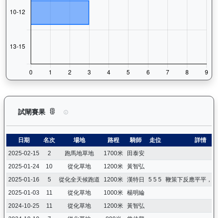
中華英雄（G402）— 試閘賽果紀錄：查看馬匹所有試閘（Barr
試閘賽果
日期
名次
場地
路程
騎師
走位
詳情
2025-02-15
2
跑馬地草地
1700米
田泰安
2025-01-24
10
從化草地
1200米
黃智弘
2025-01-16
5
從化全天候跑道
1200米
漢特日
5 5 5
鞭策下反應平平，較
2025-01-03
11
從化草地
1000米
楊明綸
2024-10-25
11
從化草地
1200米
黃智弘