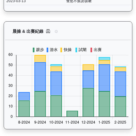
2023-03-13
食慾不振及咳嗽
中華英雄（G402）— 晨操及出賽紀錄圖表：以月
晨操 & 出賽紀錄