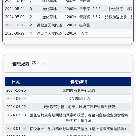
2024-10-10
7
從化草地
800米
曾佳興
2024-05-24
8
從化草地
1200米
田泰安
9 8 8
快慢隨意，輕鬆
2024-05-09
2
從化草地
1200米
黃寶妮
6 5 2
沿欄加速上前，反
2023-12-28
2
從化全天候跑道
1200米
祖利曼
2023-09-29
4
沙田全天候跑道
1200米
布文
中華英雄（G402）— 傷患紀錄：查看馬匹完整的獸醫檢查報告及
傷患紀錄
日期
傷患詳情
2024-10-25
試閘後兩個鼻孔流血
2024-06-24
接受閹割手術
2024-06-22
接受喉部手術（前束）以矯正呼吸道異常情況
2024-03-03
獲報告於競賽期間發出異常呼吸聲。賽後內窺鏡檢查也發現氣
管內有大量血液
2023-04-04
接受喉部手術以矯正呼吸道異常情況（矯正會厭被覆蓋情況）