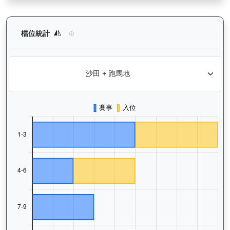
中華英雄（G402）— 檔位統計分析：查看馬匹在不同起步閘位的
檔位統計