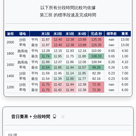
以下所有分段時間比較均依據
第三班 的標準段速及完成時間
途程
場地
末1段
末2段
末3段
末4段
完成:秒
標準差
賽果
平均
11.87
12.40
12.38
13.88
125.35
nan
13.00
沙田
2000
草地
最佳
11.87
12.40
12.38
13.88
125.35
nan
13.00
平均
12.28
12.15
11.93
12.16
110.00
0.65
4.50
跑馬地
1800
草地
最佳
11.74
11.95
11.75
11.88
108.33
0.65
1.00
平均
11.99
12.07
11.86
12.06
100.94
0.26
4.10
跑馬地
1650
草地
最佳
11.54
11.85
11.44
11.57
99.29
0.26
1.00
平均
11.59
11.45
11.14
11.85
82.39
0.23
7.00
沙田
1400
草地
最佳
11.54
11.39
11.00
11.77
82.16
0.23
5.00
平均
11.75
11.42
11.44
12.38
72.30
nan
6.00
沙田
1200
草地
最佳
11.75
11.42
11.44
12.38
72.30
nan
6.00
中華英雄（G402）— 昔日賽果及分段時間紀錄：
昔日賽果 + 分段時間