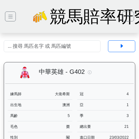
競馬賠率研
中華英雄（G402）—
中華英雄 - G402
練馬師
大衛希斯
冠
4
出生地
澳洲
亞
1
馬齡
5
季
3
毛色
棗
總出賽
21
性別
閹
進口日期
23/03/2022