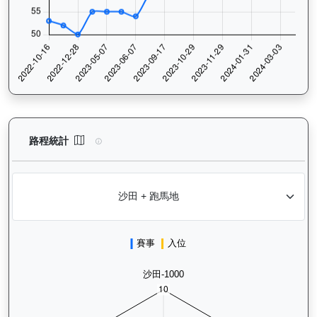
中華英雄（G402）— 路程統計分析：查看香港賽駒在不同途程距離
路程統計