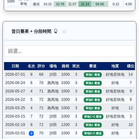
1000
草地
最佳
10.31
10.76
11.07
11.14
56.66
0.12
4.00
價值傳承（L170）— 昔日賽果及分段時間紀錄：
昔日賽果 + 分段時間
日期
名次
評分
場地
路程
班次
賽道
地質
檔位
2026-07-01
8
68
沙田
1000
3
好地至快地
14
草地C 賽道
2026-06-24
6
70
跑馬地
1000
3
好地
7
草地A 賽道
2026-05-27
4
71
跑馬地
1000
3
好地至快地
9
草地B 賽道
2026-04-22
5
72
跑馬地
1000
3
好地至快地
9
草地B 賽道
2026-03-25
4
72
跑馬地
1000
3
好地
12
草地B 賽道
2026-03-15
7
72
沙田
1000
3
好地至快地
3
草地C+3 賽道
2026-02-19
8
72
沙田
1200
3
好地
10
草地A 賽道
2026-02-01
70
沙田
1000
3
好地
3
2
草地B+2 賽道