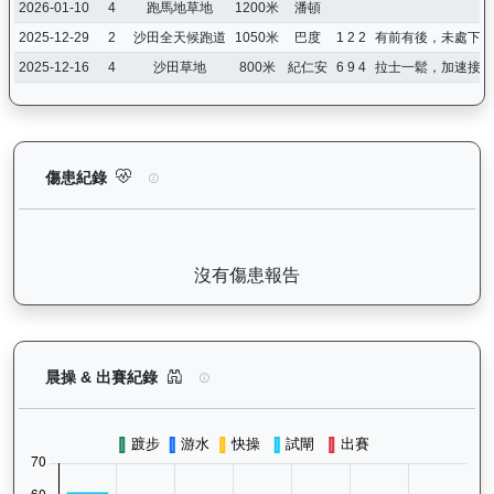
2026-01-10
4
跑馬地草地
1200米
潘頓
2025-12-29
2
沙田全天候跑道
1050米
巴度
1 2 2
有前有後，未處下風
2025-12-16
4
沙田草地
800米
紀仁安
6 9 4
拉士一鬆，加速接近
價值傳承（L170）— 傷患紀錄：查看馬匹完整的獸醫檢查報告及
傷患紀錄
沒有傷患報告
價值傳承（L170）— 晨操及出賽紀錄圖表：以月
晨操 & 出賽紀錄