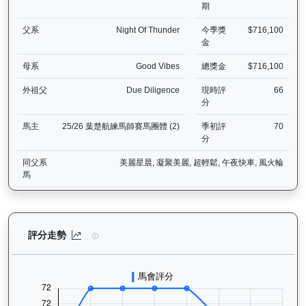
期
父系
Night Of Thunder
今季獎
$716,100
金
母系
Good Vibes
總獎金
$716,100
外祖父
Due Diligence
現時評
66
分
馬主
25/26 葉楚航練馬師賽馬團體 (2)
季初評
70
分
同父系
美麗星晨, 凝聚美麗, 超輕鬆, 午夜快車, 風火輪
馬
價值傳承（L170）— 評分走勢圖表：追蹤香港賽馬會賽駒的官方評分
評分走勢