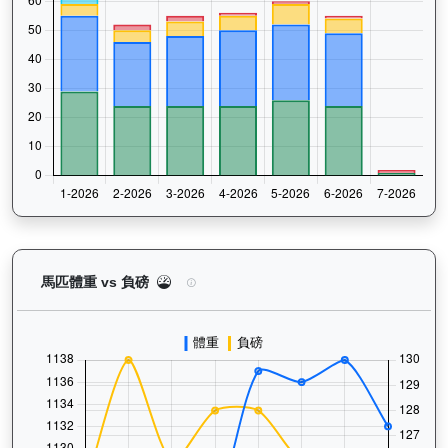
價值傳承（L170）— 馬匹體重與負磅走勢圖：追蹤
馬匹體重 vs 負磅