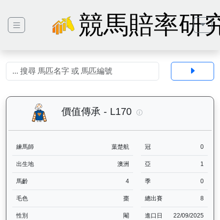
競馬賠率研
價值傳承（L170）— 
價值傳承 - L170
練馬師
葉楚航
冠
0
出生地
澳洲
亞
1
馬齡
4
季
0
毛色
棗
總出賽
8
性別
閹
進口日
22/09/2025