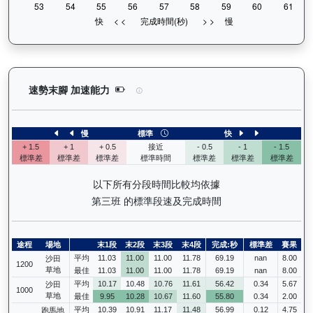
價值傳承（L170）— 速勢末腳加速能力分析：查看
速勢末腳 加速能力
慢
標準
快
+ 1.5
+ 1
+ 0.5
接近
- 0.5
- 1
- 1.5
標準差
標準差
標準差
標準時間
標準差
標準差
標準差
以下所有分段時間比較均依據
第三班 的標準段速及完成時間
途程
場地
末1段
末2段
末3段
末4段
完成:秒
標準差
賽果
平均
11.03
11.00
11.00
11.78
69.19
nan
8.00
沙田
1200
草地
最佳
11.03
11.00
11.00
11.78
69.19
nan
8.00
平均
10.17
10.48
10.76
11.61
56.42
0.34
5.67
沙田
1000
草地
最佳
9.95
10.28
10.67
11.60
55.80
0.34
2.00
平均
10.39
10.91
11.17
11.48
56.99
0.12
4.75
跑馬地