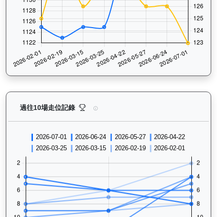
價值傳承（L170）— 過往走位記錄圖表：查看馬匹最近
過往10場走位記錄