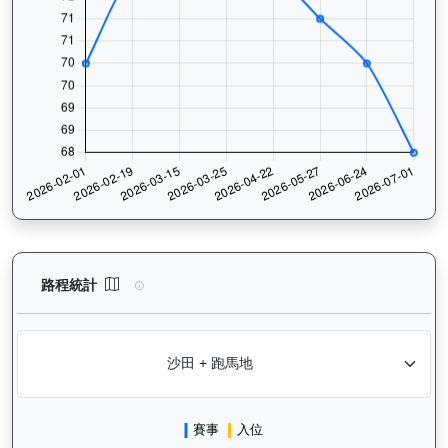
價值傳承（L170）— 路程統計分析：查看香港賽駒在不同途程距離
路程統計