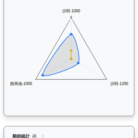
價值傳承（L170）— 騎師統計分析：查看各騎師策騎此馬匹的
騎師統計