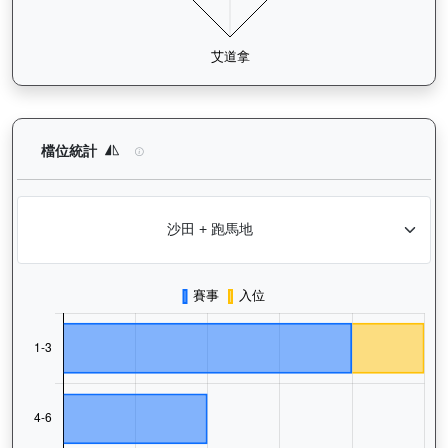
價值傳承（L170）— 檔位統計分析：查看馬匹在不同起步閘位的
檔位統計