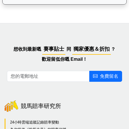
賽事貼士
獨家優惠＆折扣
想收到最新嘅
同
？
歡迎留低你嘅 Email！
免費留名
競馬賠率研究所
24小時雲端追蹤記錄賠率變動