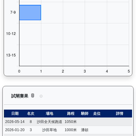
價值傳承（L170）— 試閘賽果紀錄：查看馬匹所有試閘（Barr
試閘賽果
日期
名次
場地
路程
騎師
走位
詳情
2026-05-14
8
沙田全天候跑道
1050米
2026-01-20
3
沙田草地
1000米
潘頓