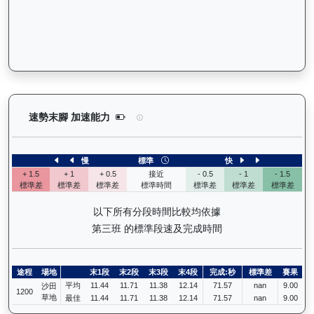
利不可擋（J458）— 速勢末腳加速能力分析：查看
速勢末腳 加速能力
慢
標準
快
+ 1.5
+ 1
+ 0.5
接近
- 0.5
- 1
- 1.5
標準差
標準差
標準差
標準時間
標準差
標準差
標準差
以下所有分段時間比較均依據
第三班 的標準段速及完成時間
途程
場地
末1段
末2段
末3段
末4段
完成:秒
標準差
賽果
平均
11.44
11.71
11.38
12.14
71.57
nan
9.00
沙田
1200
草地
最佳
11.44
11.71
11.38
12.14
71.57
nan
9.00