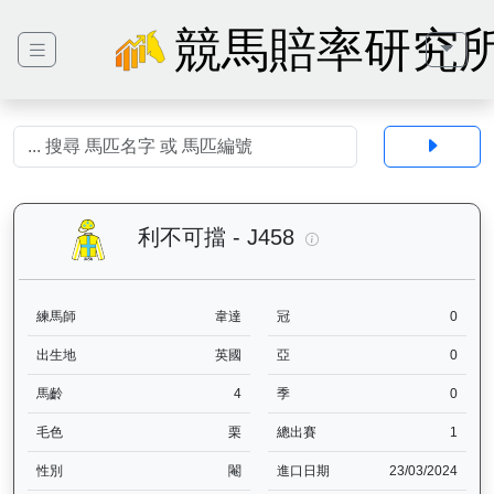
競馬賠率研究
利不可擋（J458）— 
利不可擋 - J458
練馬師
韋達
冠
0
出生地
英國
亞
0
馬齡
4
季
0
毛色
栗
總出賽
1
性別
閹
進口日期
23/03/2024