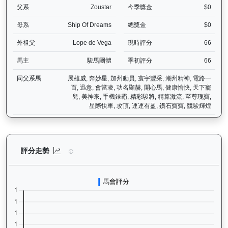
父系
Zoustar
今季獎金
$0
母系
Ship Of Dreams
總獎金
$0
外祖父
Lope de Vega
現時評分
66
馬主
駿馬團體
季初評分
66
同父系馬
展雄威, 奔妙星, 加州動員, 寰宇豐采, 潮州精神, 電路一
百, 迅意, 會當凌, 功名顯赫, 開心馬, 健康愉快, 天下寵
兒, 美神來, 手機錶霸, 精彩駿將, 精算激流, 至尊瑰寶,
星際快車, 攻頂, 連連有盈, 鑽石寶寶, 競駿輝煌
利不可擋（J458）— 評分走勢圖表：追蹤香港賽馬會賽駒的官方評分
評分走勢