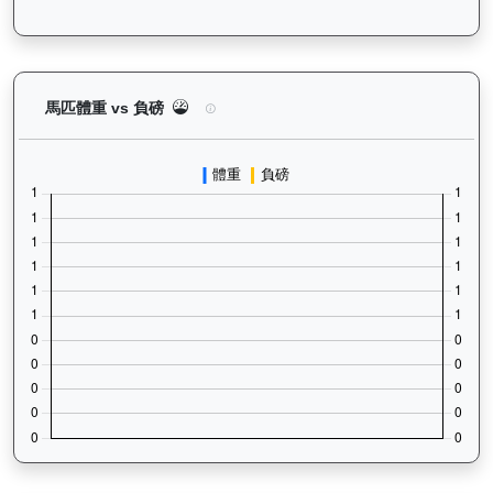
利不可擋（J458）— 馬匹體重與負磅走勢圖：追蹤
馬匹體重 vs 負磅