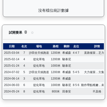
沒有檔位統計數據
利不可擋（J458）— 試閘賽果紀錄：查看馬匹所有試閘（Barr
試閘賽果
日期
名次
場地
路程
騎師
走位
詳情
2025-03-04
7
沙田全天候跑道
1200米
希威森
4 4 7
直路催策，乏力墮
2025-02-14
4
從化草地
1200米
駱泰尼
2025-01-24
4
從化草地
1000米
駱泰尼
2024-07-02
5
沙田全天候跑道
1200米
希威森
5 4 5
大力催策，欠集中
2024-06-14
3
從化草地
1200米
希威森
2024-06-03
6
從化草地
1000米
駱泰尼
8 5 6
動作帶點稚嫩，未及
2024-05-24
8
從化草地
800米
田泰安
不及格