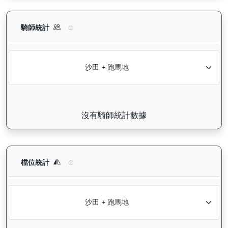
利不可擋（J458）— 騎師統計分析：查看各騎師策騎此馬匹的
騎師統計
沒有騎師統計數據
利不可擋（J458）— 檔位統計分析：查看馬匹在不同起步閘位的
檔位統計