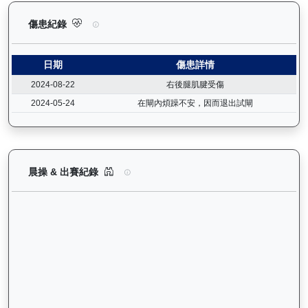
利不可擋（J458）— 傷患紀錄：查看馬匹完整的獸醫檢查報告及
傷患紀錄
日期
傷患詳情
2024-08-22
右後腿肌腱受傷
2024-05-24
在閘內煩躁不安，因而退出試閘
利不可擋（J458）— 晨操及出賽紀錄圖表：以月
晨操 & 出賽紀錄