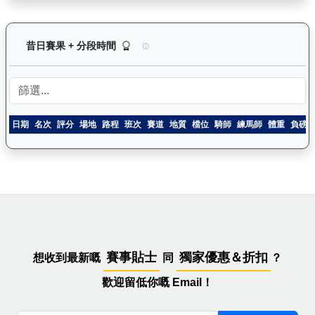
利不可擋（J458）— 昔日賽果及分段時間紀錄：
昔日賽果 + 分段時間
日期
名次
評分
場地
路程
班次
賽道
地質
檔位
騎師
練馬師
體重
負磅
賽事貼士
獨家優惠＆折扣
想收到最新嘅
同
？
歡迎留低你嘅 Email！