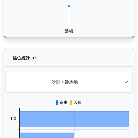
嘉應光彩（K134）— 檔位統計分析：查看馬匹在不同起步閘位的
檔位統計