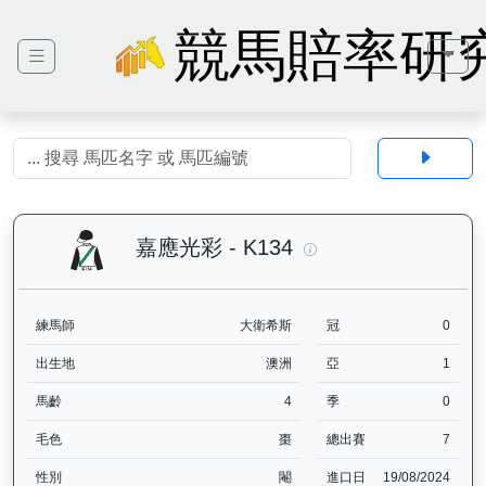
競馬賠率研
嘉應光彩（K134）— 
嘉應光彩 - K134
練馬師
大衛希斯
冠
0
出生地
澳洲
亞
1
馬齡
4
季
0
毛色
棗
總出賽
7
性別
閹
進口日
19/08/2024