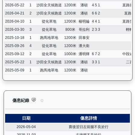
2026-05-22
1
沙田全天候跑道
1200米
潘頓
4 5 1
直路攞
2026-04-21
2
沙田全天候跑道
1200米
潘頓
6 6 2
直路攝
2026-04-10
1
從化草地
1200米
楊明綸
4 4 1
直路突
2026-03-30
3
從化草地
800米
哥拉利
2 3 3
輕輕
2025-10-18
1
跑馬地草地
1200米
田泰安
2025-09-26
4
從化草地
1200米
潘大衛
2025-09-12
2
從化草地
1000米
潘明輝
6 7 2
中段過
2025-05-22
1
沙田全天候跑道
1200米
潘頓
3 3 1
二百
2025-05-09
1
跑馬地草地
1200米
潘頓
嘉應光彩（K134）— 傷患紀錄：查看馬匹完整的獸醫檢查報告及
傷患紀錄
日期
傷患詳情
2026-05-04
賽後翌日左前腿不良於行
2025-11-03
右後腿不良於行