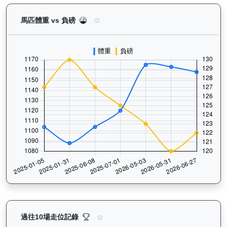
嘉應光彩（K134）— 馬匹體重與負磅走勢圖：追蹤
馬匹體重 vs 負磅
嘉應光彩（K134）— 過往走位記錄圖表：查看馬匹最近
過往10場走位記錄