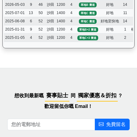
2026-05-03
9
46
沙田
1200
4
好地
14
潘
草地B 賽道
2025-07-01
13
50
沙田
1400
4
好地
11
潘
草地C 賽道
2025-06-08
6
52
沙田
1400
4
好地至快地
14
潘
草地C 賽道
2025-01-31
9
52
沙田
1200
4
好地
1
楊
草地B+2 賽道
2025-01-05
4
52
沙田
1200
4
好地
2
潘
草地C+3 賽道
賽事貼士
獨家優惠＆折扣
想收到最新嘅
同
？
歡迎留低你嘅 Email！
免費留名