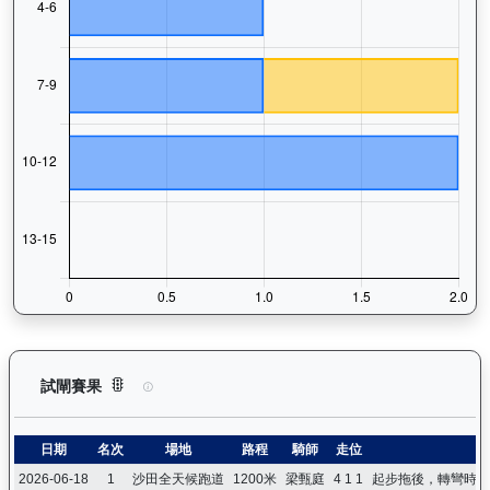
嘉應光彩（K134）— 試閘賽果紀錄：查看馬匹所有試閘（Barr
試閘賽果
日期
名次
場地
路程
騎師
走位
2026-06-18
1
沙田全天候跑道
1200米
梁甄庭
4 1 1
起步拖後，轉彎時沿