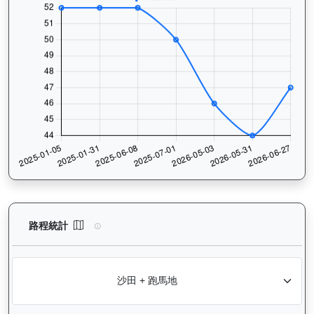
嘉應光彩（K134）— 路程統計分析：查看香港賽駒在不同途程距離
路程統計