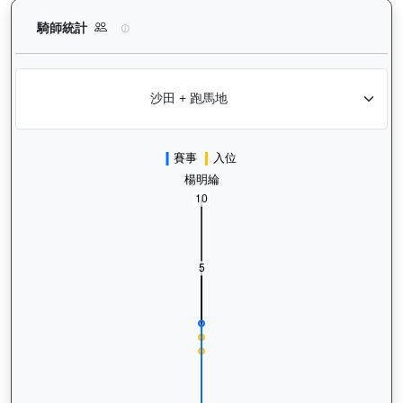
嘉應光彩（K134）— 騎師統計分析：查看各騎師策騎此馬匹的
騎師統計