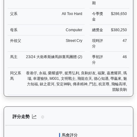
期
父系
All Too Hard
今季獎
$286,650
金
母系
Computer
總獎金
$380,250
外祖父
Street Cry
現時評
47
分
馬主
23/24 大衛希斯練馬師賽馬團體 (2)
季初評
46
分
同父系
香港仔, 永福, 榮耀盛甲, 挺秀弘利, 良駒好友, 福聚, 嘉應耀昇, 瑪
馬
瑙, 幸運愉快, M001, 文明戰士, 飛龍在天, 德心知遇, 帶贏來, 魅
力知福, 錶之星河, 安定神駒, 傳承精神, 鬥志, 杭至尊, 飛輪高球,
競駿良駒
嘉應光彩（K134）— 評分走勢圖表：追蹤香港賽馬會賽駒的官方評分
評分走勢