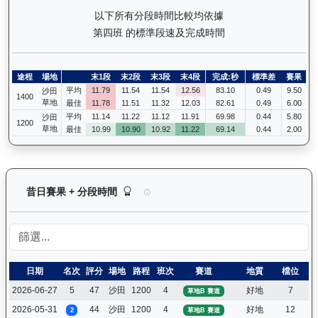
以下所有分段時間比較均依據
第四班 的標準段速及完成時間
途程
場地
末1段
末2段
末3段
末4段
完成:秒
標準差
賽果
平均
11.79
11.54
11.54
12.56
83.10
0.49
9.50
沙田
1400
草地
最佳
11.78
11.51
11.32
12.03
82.61
0.49
6.00
平均
11.14
11.22
11.12
11.91
69.98
0.44
5.80
沙田
1200
草地
最佳
10.99
10.90
10.92
11.22
69.14
0.44
2.00
嘉應光彩（K134）— 昔日賽果及分段時間紀錄：
昔日賽果 + 分段時間
日期
名次
評分
場地
路程
班次
賽道
地質
檔位
騎
2026-06-27
5
47
沙田
1200
4
好地
7
潘
草地B 賽道
2026-05-31
44
沙田
1200
4
好地
12
潘
2
草地B 賽道