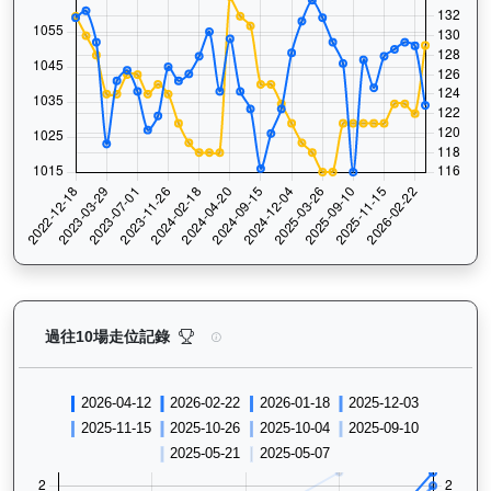
型到爆（H011）— 過往走位記錄圖表：查看馬匹最近1
過往10場走位記錄