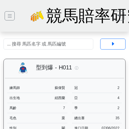
競馬賠率研
型到爆（H011）— 馬匹
型到爆 - H011
練馬師
蘇偉賢
冠
2
出生地
紐西蘭
亞
4
馬齡
7
季
2
毛色
栗
總出賽
35
性別
閹
進口日期
07/06/2022