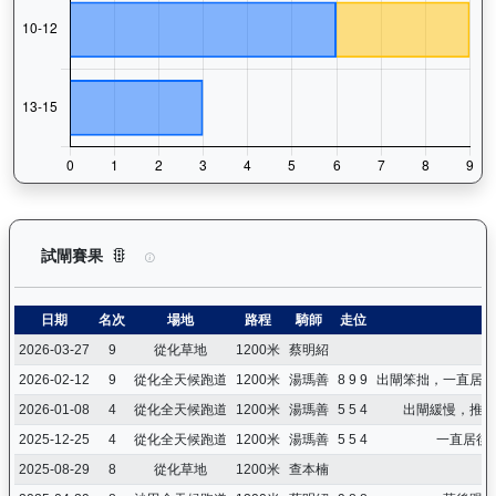
型到爆（H011）— 試閘賽果紀錄：查看馬匹所有試閘（Barri
試閘賽果
日期
名次
場地
路程
騎師
走位
2026-03-27
9
從化草地
1200米
蔡明紹
2026-02-12
9
從化全天候跑道
1200米
湯瑪善
8 9 9
出閘笨拙，一直居後
2026-01-08
4
從化全天候跑道
1200米
湯瑪善
5 5 4
出閘緩慢，推騎
2025-12-25
4
從化全天候跑道
1200米
湯瑪善
5 5 4
一直居後
2025-08-29
8
從化草地
1200米
查本楠