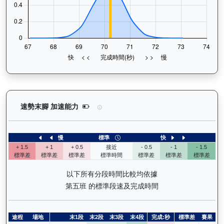
型到爆（H011）— 速勢末腳加速能力分析：查看馬
速勢末腳 加速能力
慢
標準
快
+ 1.5
+ 1
+ 0.5
接近
- 0.5
- 1
- 1.5
標準差
標準差
標準差
標準時間
標準差
標準差
標準差
以下所有分段時間比較均依據
第五班 的標準段速及完成時間
途程
場地
末1段
末2段
末3段
末4段
完成:秒
標準差
賽果