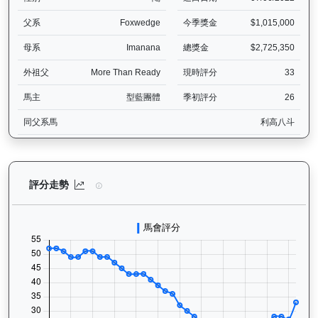
父系
Foxwedge
今季獎金
$1,015,000
母系
Imanana
總獎金
$2,725,350
外祖父
More Than Ready
現時評分
33
馬主
型藍團體
季初評分
26
同父系馬
利高八斗
型到爆（H011）— 評分走勢圖表：追蹤香港賽馬會賽駒的官方評分歷
評分走勢