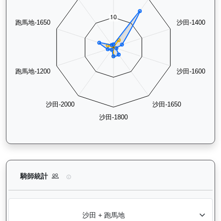
型到爆（H011）— 騎師統計分析：查看各騎師策騎此馬匹的出
騎師統計