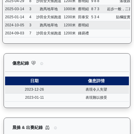
2025-04-29
8
沙田全天候跑道
1200米
蔡明紹
9 8 8
落後跟跑
2025-03-14
3
跑馬地草地
1000米
蔡明紹
8 7 3
起步一般，二百
2025-01-14
4
沙田全天候跑道
1200米
田泰安
5 3 4
貼欄捉實，
2024-10-05
3
跑馬地草地
1200米
蔡明紹
2024-09-03
7
沙田全天候跑道
1200米
鍾易禮
型到爆（H011）— 傷患紀錄：查看馬匹完整的獸醫檢查報告及傷
傷患紀錄
日期
傷患詳情
2023-12-26
表現令人失望
2023-01-11
表現難以接受
型到爆（H011）— 晨操及出賽紀錄圖表：以月度
晨操 & 出賽紀錄