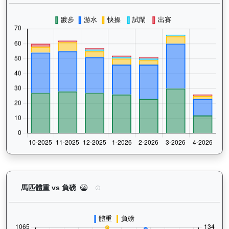
型到爆（H011）— 馬匹體重與負磅走勢圖：追蹤馬
馬匹體重 vs 負磅