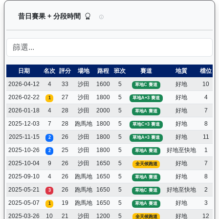
型到爆（H011）— 昔日賽果及分段時間紀錄：馬
昔日賽果 + 分段時間
日期
名次
評分
場地
路程
班次
賽道
地質
檔位
2026-04-12
4
33
沙田
1600
5
好地
10
草地C 賽道
2026-02-22
27
沙田
1800
5
好地
4
1
草地A+3 賽道
2026-01-18
4
28
沙田
2000
5
好地
7
草地A 賽道
2025-12-03
7
28
跑馬地
1800
5
好地
8
草地C+3 賽道
2025-11-15
26
沙田
1800
5
好地
11
2
草地A+3 賽道
2025-10-26
25
沙田
1800
5
好地至快地
1
2
草地A 賽道
2025-10-04
9
26
沙田
1650
5
好地
7
全天候跑道
2025-09-10
4
26
跑馬地
1650
5
好地
8
草地A 賽道
2025-05-21
26
跑馬地
1650
5
好地至快地
2
3
草地C 賽道
2025-05-07
19
跑馬地
1650
5
好地
3
1
草地A 賽道
2025-03-26
10
21
沙田
1200
5
好地
12
全天候跑道