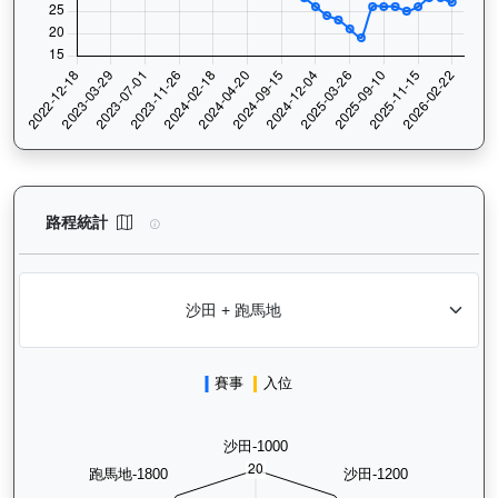
型到爆（H011）— 路程統計分析：查看香港賽駒在不同途程距離（
路程統計