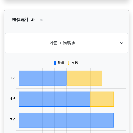
型到爆（H011）— 檔位統計分析：查看馬匹在不同起步閘位的出
檔位統計