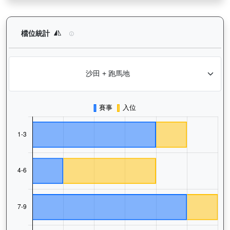
大回報（K192）— 檔位統計分析：查看馬匹在不同起步閘位的出
檔位統計