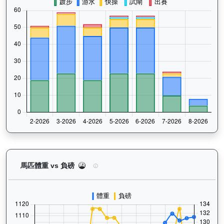
大回報（K192）— 馬匹體重與負磅走勢圖：追蹤馬
馬匹體重 vs 負磅