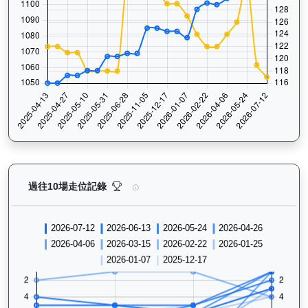
大回報（K192）— 過往走位記錄圖表：查看馬匹最近1
過往10場走位記錄