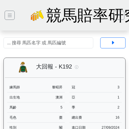
競馬賠率研
大回報（K192）— 馬匹
大回報 - K192
練馬師
黎昭昇
冠
3
出生地
澳洲
亞
1
馬齡
5
季
2
毛色
棗
總出賽
16
性別
閹
進口日期
27/09/2024