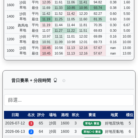
平均
12.05
11.61
11.06
11.41
94.82
0.38
1.60
沙田
1600
草地
最佳
11.69
11.33
10.85
10.95
93.74
0.38
1.00
平均
11.42
11.52
11.42
12.20
82.27
0.60
5.50
沙田
1400
草地
最佳
11.19
11.25
11.05
11.60
81.35
0.60
3.00
平均
11.19
11.44
11.44
11.81
70.35
0.30
6.67
跑馬地
1200
草地
最佳
11.07
11.27
11.22
11.51
69.83
0.30
5.00
平均
10.97
11.11
11.01
12.02
69.89
0.16
10.00
沙田
1200
草地
最佳
10.91
11.09
10.98
12.01
69.73
0.16
10.00
平均
10.45
10.56
11.13
12.16
57.67
nan
13.00
沙田
1000
草地
最佳
10.45
10.56
11.13
12.16
57.67
nan
13.00
大回報（K192）— 昔日賽果及分段時間紀錄：馬
昔日賽果 + 分段時間
日期
名次
評分
場地
路程
班次
賽道
地質
檔位
2026-07-12
65
沙田
1600
3
好地至快地
5
3
草地A 賽道
2026-06-13
64
沙田
1600
3
好地至黏地
6
2
草地C+3 賽道