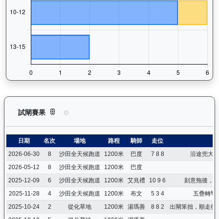
大回報（K192）— 試閘賽果紀錄：查看馬匹所有試閘（Barri
試閘賽果
日期
名次
場地
路程
騎師
走位
2026-06-30
8
沙田全天候跑道
1200米
巴度
7 8 8
沿途兜大
2026-05-12
8
沙田全天候跑道
1200米
巴度
2025-12-09
6
沙田全天候跑道
1200米
艾兆禮
10 9 6
刻意拖後，
2025-11-28
4
沙田全天候跑道
1200米
布文
5 3 4
五疊轉彎
2025-10-24
2
從化草地
1200米
湯瑪善
8 8 2
出閘笨拙，順走後