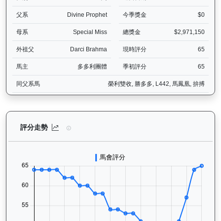
父系
Divine Prophet
今季獎金
$0
母系
Special Miss
總獎金
$2,971,150
外祖父
Darci Brahma
現時評分
65
馬主
多多利團體
季初評分
65
同父系馬
榮利雙收, 勝多多, L442, 馬鳳凰, 拚搏
大回報（K192）— 評分走勢圖表：追蹤香港賽馬會賽駒的官方評分歷
評分走勢