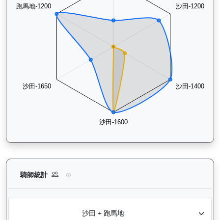
大回報（K192）— 騎師統計分析：查看各騎師策騎此馬匹的出
騎師統計