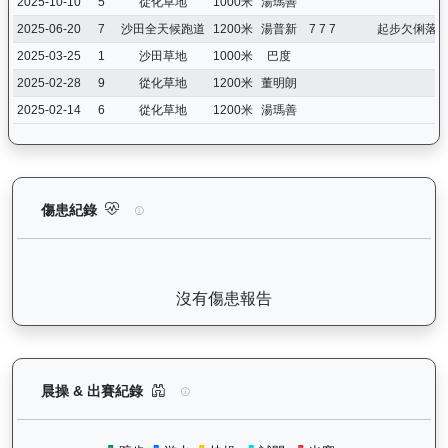
2025-10-10
5
從化草地
1000米
湯瑪善
2025-06-20
7
沙田全天候跑道
1200米
湯普新
7 7 7
起步欠俐落
2025-03-25
1
沙田草地
1000米
巴度
2025-02-28
9
從化草地
1200米
董明朗
2025-02-14
6
從化草地
1200米
湯瑪善
大回報（K192）— 傷患紀錄：查看馬匹完整的獸醫檢查報告及傷
傷患紀錄
沒有傷患報告
大回報（K192）— 晨操及出賽紀錄圖表：以月度
晨操 & 出賽紀錄