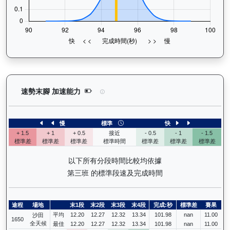
大回報（K192）— 速勢末腳加速能力分析：查看馬
速勢末腳 加速能力
慢
標準
快
+ 1.5
+ 1
+ 0.5
接近
- 0.5
- 1
- 1.5
標準差
標準差
標準差
標準時間
標準差
標準差
標準差
以下所有分段時間比較均依據
第三班 的標準段速及完成時間
途程
場地
末1段
末2段
末3段
末4段
完成:秒
標準差
賽果
平均
12.20
12.27
12.32
13.34
101.98
nan
11.00
沙田
1650
全天候
最佳
12.20
12.27
12.32
13.34
101.98
nan
11.00