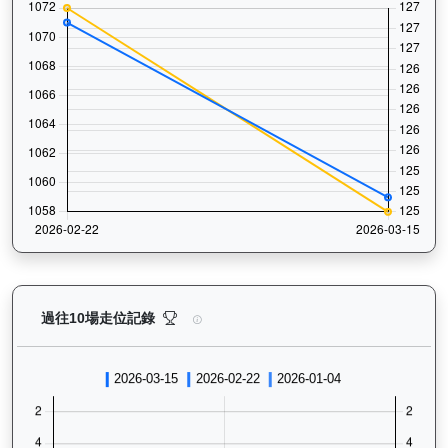
大宗師（K578）— 過往走位記錄圖表：查看馬匹最近1
過往10場走位記錄