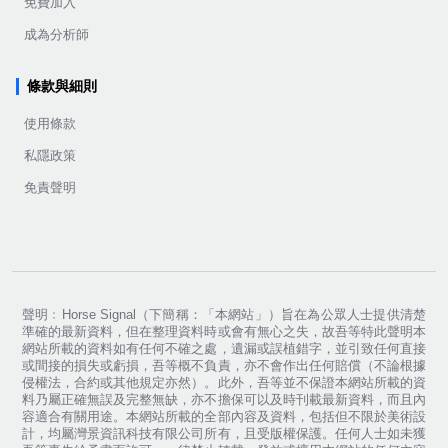
免費加入
成為分析師
條款與細則
使用條款
私隱政策
免責聲明
聲明﹕Horse Signal（下簡稱：「本網站」）旨在為公眾人士提供清楚
準確的最新資料，但在整理資料時或會有無心之失，故吾等特此聲明本
網站所載的資料如有任何不確之處，遺漏或誤植錯字，並引致任何直接
或間接的損失或虧損，吾等概不負責，亦不會作出任何賠償（不論根據
侵權法，合約或其他規定亦然）。此外，吾等並不保證本網站所載的資
料乃屬正確無誤及完整無缺，亦不擔保可以及時刊載最新資料，而且內
容適合有關用途。本網站所載的全部內容及資料，包括但不限於美術設
計，均屬灣景資訊科技有限公司所有，且受版權保護。任何人士如未獲