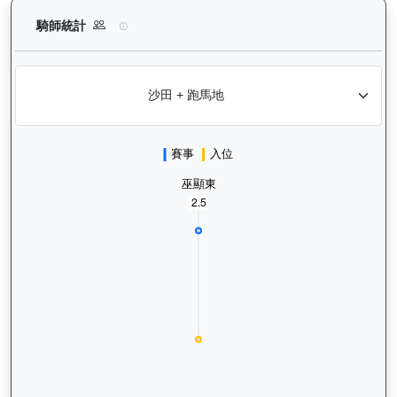
大宗師（K578）— 騎師統計分析：查看各騎師策騎此馬匹的出
騎師統計