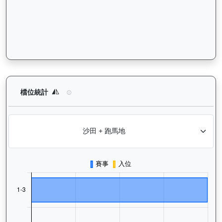
大宗師（K578）— 檔位統計分析：查看馬匹在不同起步閘位的出
檔位統計