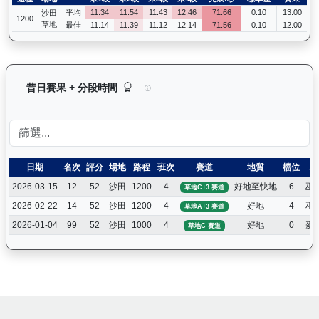
平均
11.34
11.54
11.43
12.46
71.66
0.10
13.00
沙田
1200
草地
最佳
11.14
11.39
11.12
12.14
71.56
0.10
12.00
大宗師（K578）— 昔日賽果及分段時間紀錄：馬
昔日賽果 + 分段時間
日期
名次
評分
場地
路程
班次
賽道
地質
檔位
騎
2026-03-15
12
52
沙田
1200
4
好地至快地
6
巫
草地C+3 賽道
2026-02-22
14
52
沙田
1200
4
好地
4
巫
草地A+3 賽道
2026-01-04
99
52
沙田
1000
4
好地
0
麥
草地C 賽道