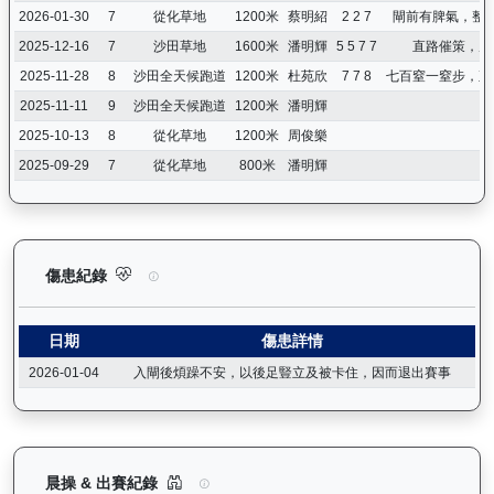
2026-01-30
7
從化草地
1200米
蔡明紹
2 2 7
閘前有脾氣，整
2025-12-16
7
沙田草地
1600米
潘明輝
5 5 7 7
直路催策，反
2025-11-28
8
沙田全天候跑道
1200米
杜苑欣
7 7 8
七百窒一窒步，直
2025-11-11
9
沙田全天候跑道
1200米
潘明輝
2025-10-13
8
從化草地
1200米
周俊樂
2025-09-29
7
從化草地
800米
潘明輝
大宗師（K578）— 傷患紀錄：查看馬匹完整的獸醫檢查報告及傷
傷患紀錄
日期
傷患詳情
2026-01-04
入閘後煩躁不安，以後足豎立及被卡住，因而退出賽事
大宗師（K578）— 晨操及出賽紀錄圖表：以月度
晨操 & 出賽紀錄