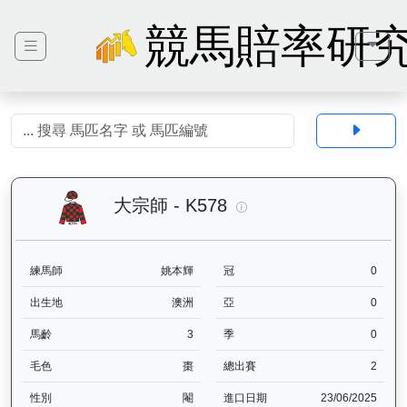
競馬賠率研
大宗師（K578）— 馬匹
大宗師 - K578
練馬師
姚本輝
冠
0
出生地
澳洲
亞
0
馬齡
3
季
0
毛色
棗
總出賽
2
性別
閹
進口日期
23/06/2025