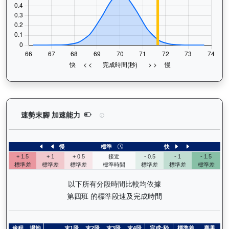
大宗師（K578）— 速勢末腳加速能力分析：查看馬
速勢末腳 加速能力
慢
標準
快
+ 1.5
+ 1
+ 0.5
接近
- 0.5
- 1
- 1.5
標準差
標準差
標準差
標準時間
標準差
標準差
標準差
以下所有分段時間比較均依據
第四班 的標準段速及完成時間
途程
場地
末1段
末2段
末3段
末4段
完成:秒
標準差
賽果