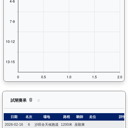
大宗師（K578）— 試閘賽果紀錄：查看馬匹所有試閘（Barri
試閘賽果
日期
名次
場地
路程
騎師
走位
詳情
2026-02-16
6
沙田全天候跑道
1200米
巫顯東