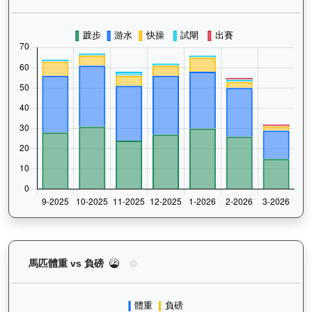
大宗師（K578）— 馬匹體重與負磅走勢圖：追蹤馬
馬匹體重 vs 負磅