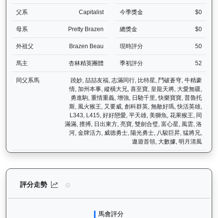
父系
Capitalist
今季獎金
$0
母系
Pretty Brazen
總獎金
$0
外祖父
Brazen Beau
現時評分
50
馬主
杏林精英團體
季初評分
52
同父系馬
蹺妙, 喆喆友福, 志滿同行, 比特星, 鬥破蒼穹, 牛精豪
情, 加州本事, 縱橫大兄, 喜至寶, 皇龍天將, 大愛無疆,
勇進駒, 重情重義, 增強, 日馳千里, 快樂寶寶, 普魯托
斯, 風火猴王, 又要威, 創科群英, 無敵好瑪, 快活英雄,
L343, L415, 好好戀愛, 平天雄, 美獅魚, 花果猴王, 同
滿滿, 擅搏, 日出東方, 亮寶, 雙劍合璧, 富心星, 風雲, 洛
河, 金牌活力, 威德勇士, 陽光勇士, 八駿巨昇, 猛將兄,
遨遊首領, 大數據, 明月清風
大宗師（K578）— 評分走勢圖表：追蹤香港賽馬會賽駒的官方評分歷
評分走勢