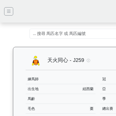
天火同心（J2
天火同心 - J259
練馬師
冠
出生地
紐西蘭
亞
馬齡
季
毛色
棗
總出賽