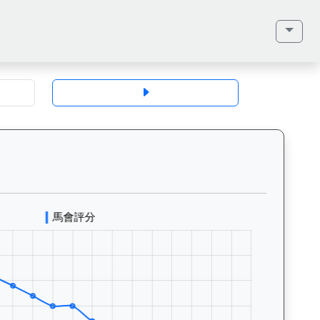
地、馬齡、毛色、性別、血統（父系、母系、外祖父）、馬主、同父系馬匹、歷
火同心（J259）— 評分走勢圖表：追蹤香港賽馬會賽駒的官方評分歷史