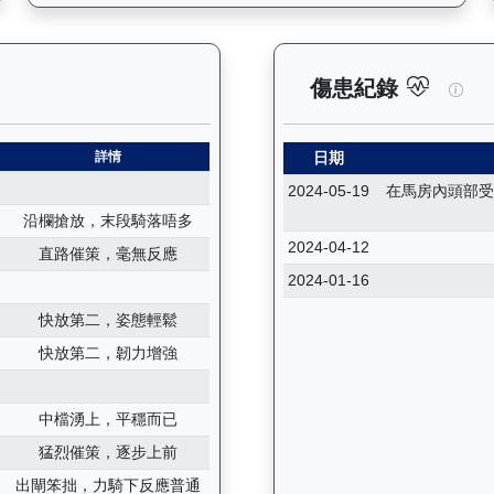
紀錄：查看馬匹所有試閘（Barrier Trial）的歷史成績，包
天火
傷患紀錄
詳情
日期
2024-05-19
在馬房內頭部受
沿欄搶放，末段騎落唔多
2024-04-12
直路催策，毫無反應
2024-01-16
快放第二，姿態輕鬆
快放第二，韌力增強
中檔湧上，平穩而已
5
猛烈催策，逐步上前
出閘笨拙，力騎下反應普通