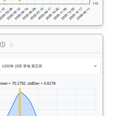
法風格和衝線能力。Race Position Chart: Visua
天火同心（J259）— 完成時間標準差分析：以儀錶板圖表