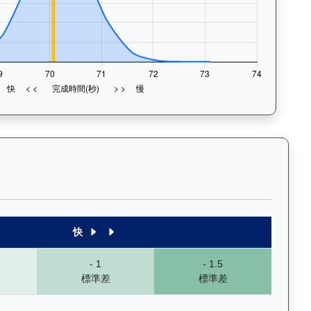
末1段至末4段），以顏色標示快慢程度，深入分析馬匹的前速、末段衝
快
- 1
- 1.5
標準差
標準差