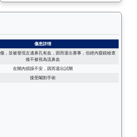
括日期、名次、場地、路程、騎師和走位，評估馬匹在正式比賽前的狀態。
同心（J259）— 傷患紀錄：查看馬匹完整的獸醫檢查報告及傷患歷
傷患詳情
傷，並被發現左邊鼻孔有血，因而退出賽事，但經內窺鏡檢查
後不被視為流鼻血
在閘內煩躁不安，因而退出試閘
接受閹割手術