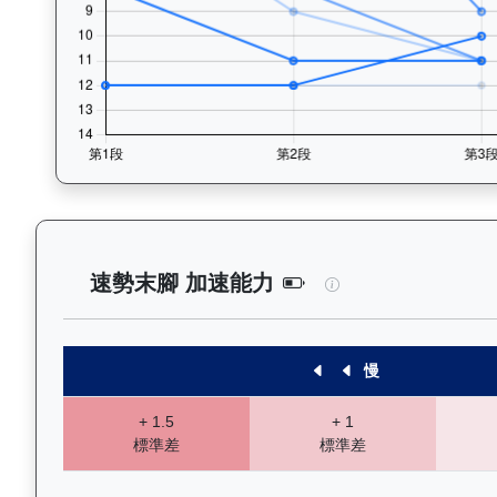
天火同心（J259）
速勢末腳 加速能力
慢
+ 1.5
+ 1
標準差
標準差