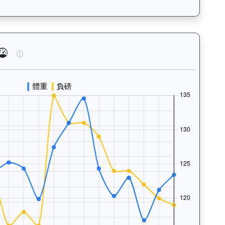
泳、快跑）及試閘、正式出賽頻率，分析馬匹的體能訓練狀態。Tr
天火同心（J259）— 馬匹體重與負磅走勢圖：追蹤馬匹體