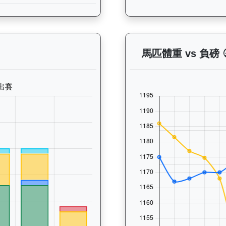
— 晨操及出賽紀錄圖表：以月度圖表顯示馬匹訓練活動（慢跑、游
馬匹體重 vs 負磅