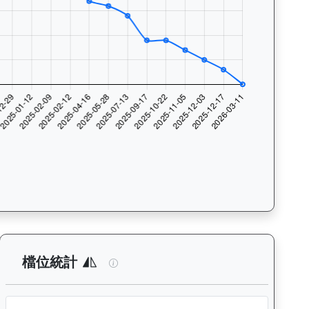
與入位率統計，支援按沙田及跑馬地場地篩選，協助用戶找出馬匹最擅長的
析：查看各騎師策騎此馬匹的出賽次數與入位率統計，支援按場地篩選
天火同心（J259）— 檔位統計分析：查
檔位統計