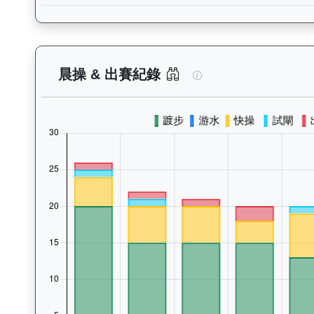
天火同心（J259）
晨操 & 出賽紀錄