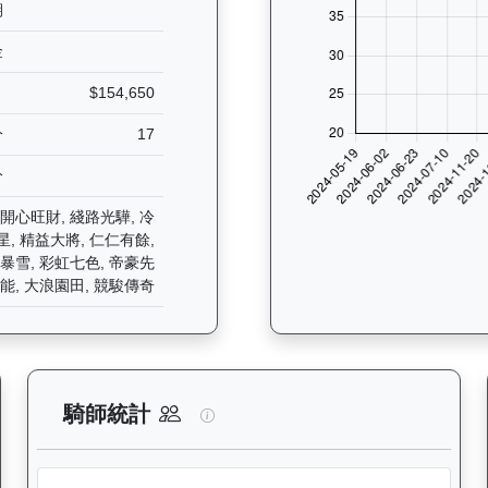
期
金
$154,650
分
17
分
 開心旺財, 綫路光驊, 冷
星, 精益大將, 仁仁有餘,
算暴雪, 彩虹七色, 帝豪先
全能, 大浪園田, 競駿傳奇
分析：查看香港賽駒在不同途程距離（1000米至2400米）的出賽次數
天火同心（J259）— 騎師統計分
騎師統計