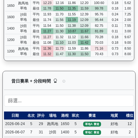
平均
12.23
12.16
11.86
12.20
100.60
0.18
5.62
跑馬地
1650
草地
最佳
11.78
11.50
11.35
11.59
99.78
0.18
1.00
平均
11.93
11.70
11.55
12.39
95.76
0.24
7.25
沙田
1600
草地
最佳
11.74
11.56
11.19
12.09
95.44
0.24
2.00
平均
11.54
11.50
11.38
12.09
82.75
0.11
7.55
沙田
1400
草地
最佳
11.27
11.30
10.87
11.67
81.89
0.11
3.00
平均
11.27
11.32
11.12
11.66
70.28
0.18
9.67
沙田
1200
草地
最佳
11.08
11.10
11.03
11.42
70.03
0.18
9.00
平均
11.36
11.73
11.59
11.86
71.16
0.73
8.50
跑馬地
1200
草地
最佳
11.32
11.47
11.30
11.50
70.43
0.73
8.00
威威父子（H419）— 昔日賽果及分段時間紀錄：
昔日賽果 + 分段時間
日期
名次
評分
場地
路程
班次
賽道
地質
檔位
2026-06-24
5
29
跑馬地
1650
5
好地
12
草地A 賽道
2026-06-07
7
31
沙田
1400
5
好地
2
草地C 賽道