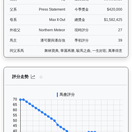
父系
Press Statement
今季獎金
$420,000
母系
Max It Out
總獎金
$1,582,425
外祖父
Northern Meteor
現時評分
27
馬主
潘可榮與潘自強
季初評分
39
同父系馬
舞林寶典, 華麗再勝, 駿馬之曲, 一生好彩, 萬事得意
威威父子（H419）— 評分走勢圖表：追蹤香港賽馬會賽駒的官方評分
評分走勢