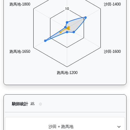
威威父子（H419）— 騎師統計分析：查看各騎師策騎此馬匹的
騎師統計