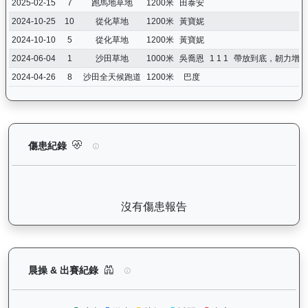
2025-02-15
7
跑馬地草地
1200米
田泰安
2024-10-25
10
從化草地
1200米
黃寶妮
2024-10-10
5
從化草地
1200米
黃寶妮
2024-06-04
1
沙田草地
1000米
吳喬恩
1 1 1
帶放到底，韌力增強
2024-04-26
8
沙田全天候跑道
1200米
巴度
威威父子（H419）— 傷患紀錄：查看馬匹完整的獸醫檢查報告及
傷患紀錄
沒有傷患報告
威威父子（H419）— 晨操及出賽紀錄圖表：以月
晨操 & 出賽紀錄