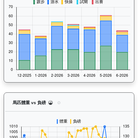
威威父子（H419）— 馬匹體重與負磅走勢圖：追蹤
馬匹體重 vs 負磅