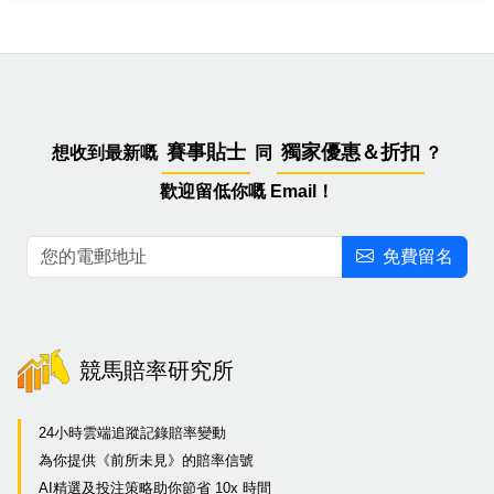
賽事貼士
獨家優惠＆折扣
想收到最新嘅
同
？
歡迎留低你嘅 Email！
免費留名
競馬賠率研究所
24小時雲端追蹤記錄賠率變動
為你提供《前所未見》的賠率信號
AI精選及投注策略助你節省 10x 時間