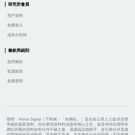
研究所會員
用戶資料
免費加入
成為分析師
條款與細則
使用條款
私隱政策
免責聲明
聲明﹕Horse Signal（下簡稱：「本網站」）旨在為公眾人士提供清楚
準確的最新資料，但在整理資料時或會有無心之失，故吾等特此聲明本
網站所載的資料如有任何不確之處，遺漏或誤植錯字，並引致任何直接
或間接的損失或虧損，吾等概不負責，亦不會作出任何賠償（不論根據