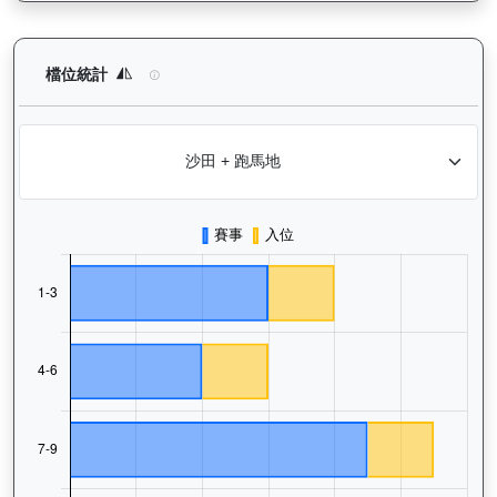
威威父子（H419）— 檔位統計分析：查看馬匹在不同起步閘位的
檔位統計