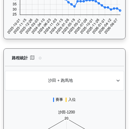
威威父子（H419）— 路程統計分析：查看香港賽駒在不同途程距離
路程統計