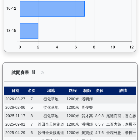
威威父子（H419）— 試閘賽果紀錄：查看馬匹所有試閘（Barr
試閘賽果
日期
名次
場地
路程
騎師
走位
詳情
2026-03-27
7
從化草地
1200米
潘明輝
2026-02-06
5
從化草地
1200米
周俊樂
2025-11-17
8
從化草地
1200米
賀才高
8 9 8
尾隨而回，旨在參與
2025-09-02
7
沙田全天候跑道
1200米
潘明輝
6 5 7
二百力策，進展不大
2025-04-29
6
沙田全天候跑道
1200米
黃寶妮
4 7 6
全程外疊，發揮一般