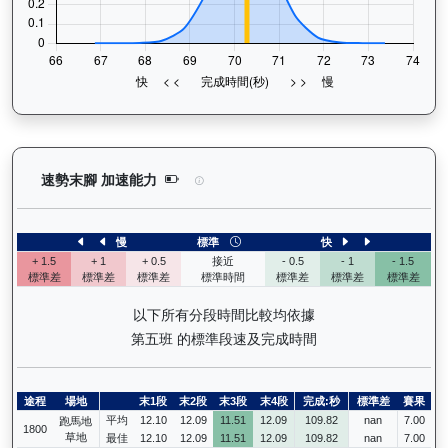
威威父子（H419）— 速勢末腳加速能力分析：查看
速勢末腳 加速能力
慢
標準
快
+ 1.5
+ 1
+ 0.5
接近
- 0.5
- 1
- 1.5
標準差
標準差
標準差
標準時間
標準差
標準差
標準差
以下所有分段時間比較均依據
第五班 的標準段速及完成時間
途程
場地
末1段
末2段
末3段
末4段
完成:秒
標準差
賽果
平均
12.10
12.09
11.51
12.09
109.82
nan
7.00
跑馬地
1800
草地
最佳
12.10
12.09
11.51
12.09
109.82
nan
7.00