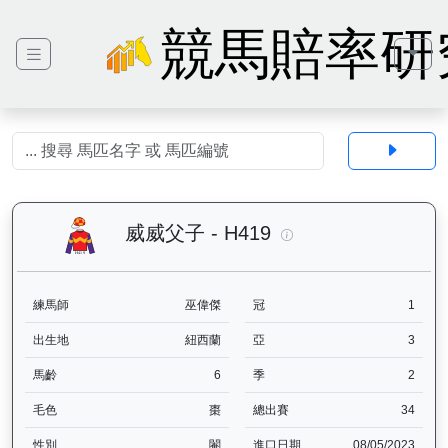
競馬賠率研
威威父子（H419）— 
威威父子 - H419
練馬師
巫偉傑
冠
1
出生地
紐西蘭
亞
3
馬齡
6
季
2
毛色
棗
總出賽
34
性別
閹
進口日期
08/05/2023