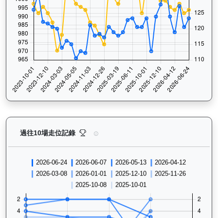
威威父子（H419）— 過往走位記錄圖表：查看馬匹最近
過往10場走位記錄