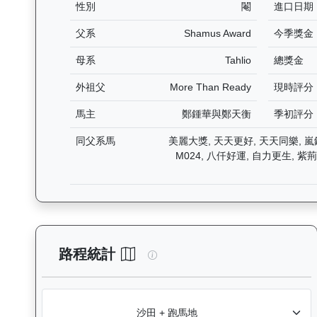
性別
閹
進口日期
父系
Shamus Award
今季獎金
母系
Tahlio
總獎金
外祖父
More Than Ready
現時評分
馬主
鄭鍾華與鄭天衡
季初評分
同父系馬
美麗大獎, 天天更好, 天天同樂, 嵐
M024, 八仟好運, 自力更生, 紫
後無來者（K049）— 路程統計
路程統計