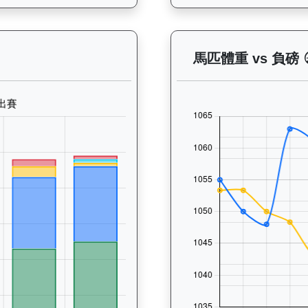
— 晨操及出賽紀錄圖表：以月度圖表顯示馬匹訓練活動（慢跑、游
馬匹體重 vs 負磅