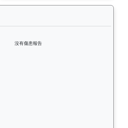
括日期、名次、場地、路程、騎師和走位，評估馬匹在正式比賽前的狀態。
來者（K049）— 傷患紀錄：查看馬匹完整的獸醫檢查報告及傷患歷
沒有傷患報告