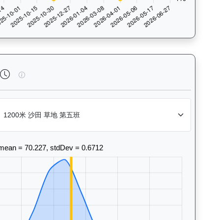
法風格和衝線能力。Race Position Chart: Visua
後無來者（K049）— 完成時間標準差分析：以儀錶板圖表