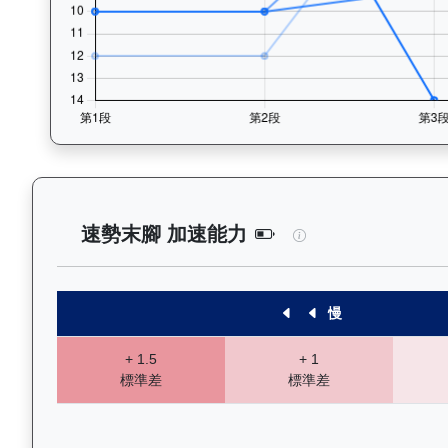
後無來者（K049）
速勢末腳 加速能力
慢
+ 1.5
+ 1
標準差
標準差