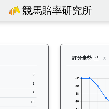
競馬賠率研究所
49）— 馬匹基本資料：查看香港賽馬會賽駒的完整檔案，包括練馬師、出生
後
評分走勢
0
1
3
15