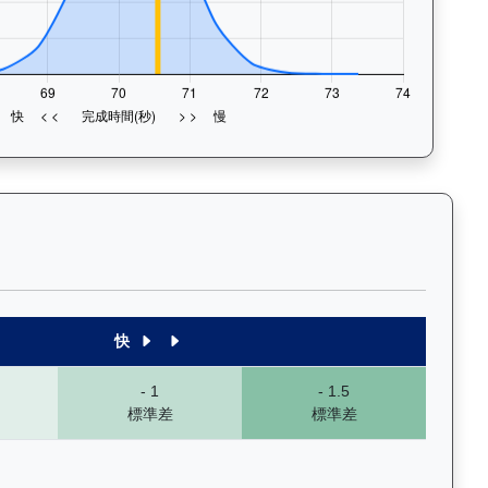
末1段至末4段），以顏色標示快慢程度，深入分析馬匹的前速、末段衝
快
- 1
- 1.5
標準差
標準差