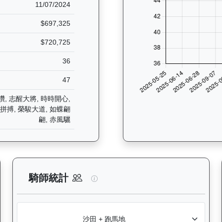
11/07/2024
$697,325
$720,725
36
47
鑽, 志醒大將, 時時開心,
荊拼搏, 榮駿大道, 如蝶翩
翩, 赤風驪
分析：查看香港賽駒在不同途程距離（1000米至2400米）的出賽次
後無來者（K049）— 騎師統計分
騎師統計