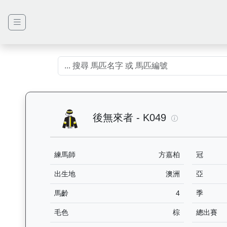
後無來者（K0
後無來者 - K049
練馬師
方嘉柏
冠
出生地
澳洲
亞
馬齡
4
季
毛色
棕
總出賽