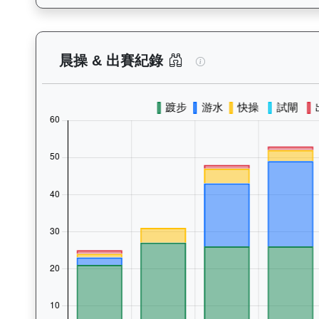
後無來者（K049）
晨操 & 出賽紀錄