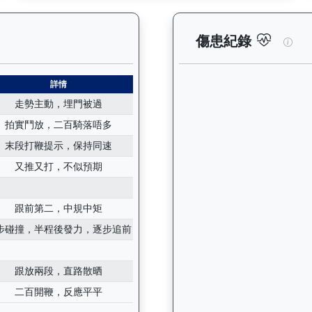
紀錄：查看馬匹所有試閘（Barrier Trial）的歷史成績，包
後無
傷患紀錄
詳情
走勢主動，埋門被過
拍實鬥放，二百騎落唔多
末段打鞭提示，保持同速
又推又打，不似預期
跟前第二，中規中矩
步碰撞，半程後發力，逐步追前
跟放兩段，直路散晒
二百開鞭，反應平平