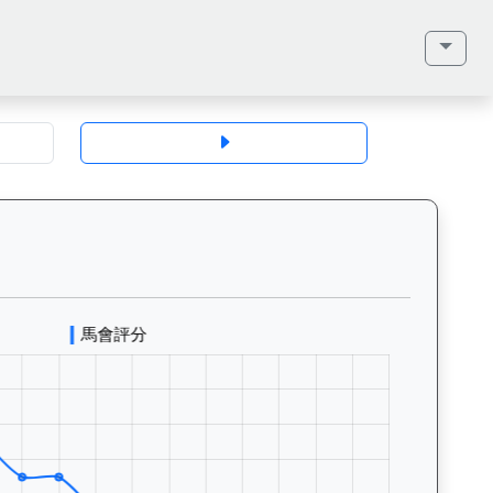
地、馬齡、毛色、性別、血統（父系、母系、外祖父）、馬主、同父系馬匹、歷
無來者（K049）— 評分走勢圖表：追蹤香港賽馬會賽駒的官方評分歷史