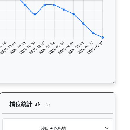
數與入位率統計，支援按沙田及跑馬地場地篩選，協助用戶找出馬匹最擅長的
析：查看各騎師策騎此馬匹的出賽次數與入位率統計，支援按場地篩選
後無來者（K049）— 檔位統計分析：
檔位統計