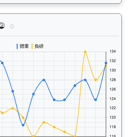
泳、快跑）及試閘、正式出賽頻率，分析馬匹的體能訓練狀態。Tr
後無來者（K049）— 馬匹體重與負磅走勢圖：追蹤馬匹體