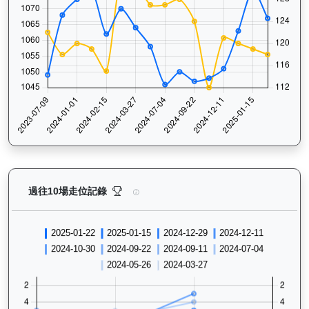
快樂奇兵（H297）— 過往走位記錄圖表：查看馬匹最近
過往10場走位記錄