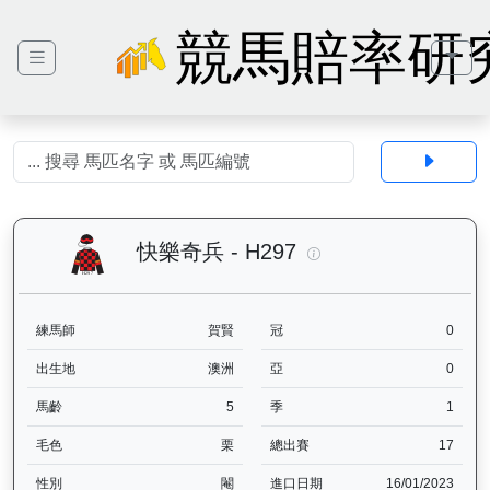
競馬賠率研
快樂奇兵（H297）— 
快樂奇兵 - H297
練馬師
賀賢
冠
0
出生地
澳洲
亞
0
馬齡
5
季
1
毛色
栗
總出賽
17
性別
閹
進口日期
16/01/2023