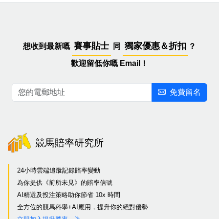
賽事貼士
獨家優惠＆折扣
想收到最新嘅
同
？
歡迎留低你嘅 Email！
免費留名
競馬賠率研究所
24小時雲端追蹤記錄賠率變動
為你提供《前所未見》的賠率信號
AI精選及投注策略助你節省 10x 時間
全方位的競馬科學+AI應用，提升你的絕對優勢