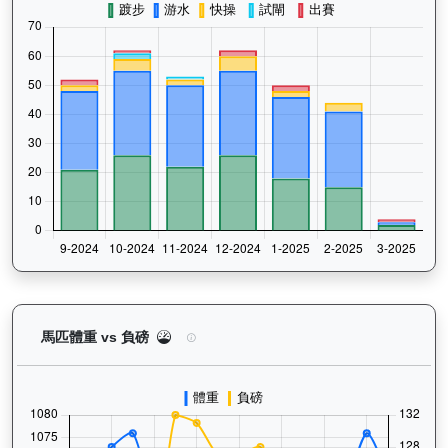
快樂奇兵（H297）— 馬匹體重與負磅走勢圖：追蹤
馬匹體重 vs 負磅