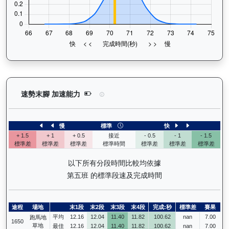
快樂奇兵（H297）— 速勢末腳加速能力分析：查看
速勢末腳 加速能力
慢
標準
快
+ 1.5
+ 1
+ 0.5
接近
- 0.5
- 1
- 1.5
標準差
標準差
標準差
標準時間
標準差
標準差
標準差
以下所有分段時間比較均依據
第五班 的標準段速及完成時間
途程
場地
末1段
末2段
末3段
末4段
完成:秒
標準差
賽果
平均
12.16
12.04
11.40
11.82
100.62
nan
7.00
跑馬地
1650
草地
最佳
12.16
12.04
11.40
11.82
100.62
nan
7.00