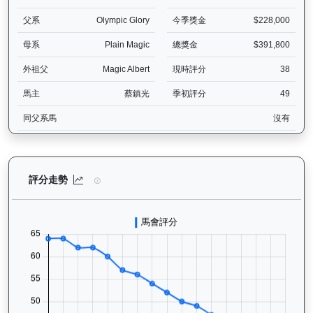
父系
Olympic Glory
今季獎金
$228,000
母系
Plain Magic
總獎金
$391,800
外祖父
Magic Albert
現時評分
38
馬主
蔡鎮光
季初評分
49
同父系馬
沒有
快樂奇兵（H297）— 評分走勢圖表：追蹤香港賽馬會賽駒的官方評分
評分走勢