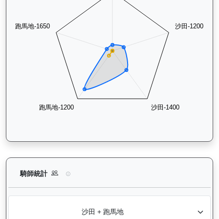
快樂奇兵（H297）— 騎師統計分析：查看各騎師策騎此馬匹的
騎師統計