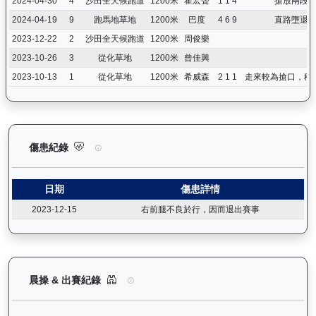
2024-04-30
4
沙田全天候跑道
1200米
霍宏聲
1 1 4
搶放兩段
2024-04-19
9
跑馬地草地
1200米
巴度
4 6 9
直路墮退
2023-12-22
2
沙田全天候跑道
1200米
周俊樂
2023-10-26
3
從化草地
1200米
曾佳興
2023-10-13
1
從化草地
1200米
希威森
2 1 1
走來較為搶口，穩
快樂奇兵（H297）— 傷患紀錄：查看馬匹完整的獸醫檢查報告及
傷患紀錄
日期
傷患詳情
2023-12-15
右前腿不良於行，因而退出賽事
快樂奇兵（H297）— 晨操及出賽紀錄圖表：以月
晨操 & 出賽紀錄