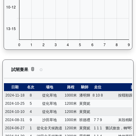
快樂奇兵（H297）— 試閘賽果紀錄：查看馬匹所有試閘（Barr
試閘賽果
日期
名次
場地
路程
騎師
走位
詳
2024-11-18
8
從化草地
1000米
潘明輝
8 10 8
按韁順跟
2024-10-25
5
從化草地
1200米
黃寶妮
2024-10-10
4
從化草地
1200米
黃寶妮
2024-08-31
9
沙田草地
1000米
班德禮
7 7 9
末段稍騎
2024-06-27
1
從化全天候跑道
1200米
黃寶妮
1 1 1
嘗試搶放，轉彎不