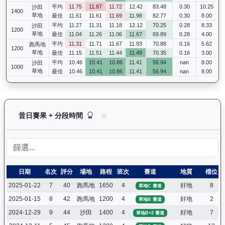
平均
11.75
11.87
11.72
12.42
83.48
0.30
10.25
沙田
1400
草地
最佳
11.61
11.61
11.69
11.98
82.77
0.30
8.00
平均
11.27
11.31
11.18
12.12
70.25
0.28
8.33
沙田
1200
草地
最佳
11.04
11.26
11.06
11.67
69.89
0.28
4.00
平均
11.31
11.71
11.67
11.93
70.88
0.16
5.62
跑馬地
1200
草地
最佳
11.15
11.51
11.44
11.49
70.35
0.16
3.00
平均
10.46
10.41
10.86
11.41
56.94
nan
8.00
沙田
1000
草地
最佳
10.46
10.41
10.86
11.41
56.94
nan
8.00
快樂奇兵（H297）— 昔日賽果及分段時間紀錄：
昔日賽果 + 分段時間
日期
名次
評分
場地
路程
班次
賽道
地質
檔位
2025-01-22
7
40
跑馬地
1650
4
好地
8
草地C 賽道
2025-01-15
8
42
跑馬地
1200
4
好地
2
草地B 賽道
2024-12-29
9
44
沙田
1400
4
好地
7
草地B+2 賽道