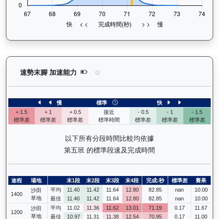
快活同盟（K316）— 速勢末腳加速能力分析：查看
速勢末腳 加速能力
慢
標準
快
+ 1.5
+ 1
+ 0.5
接近
- 0.5
- 1
- 1.5
標準差
標準差
標準差
標準時間
標準差
標準差
標準差
以下所有分段時間比較均依據
第五班 的標準段速及完成時間
途程
場地
末1段
末2段
末3段
末4段
完成:秒
標準差
賽果
平均
11.40
11.42
11.64
12.80
82.85
nan
10.00
沙田
1400
草地
最佳
11.40
11.42
11.64
12.80
82.85
nan
10.00
平均
11.02
11.36
11.62
13.01
71.19
0.17
11.67
沙田
1200
草地
最佳
10.97
11.31
11.38
12.54
70.95
0.17
11.00