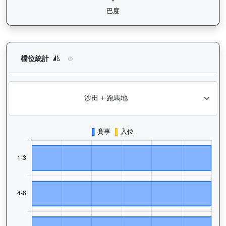
快活同盟（K316）— 檔位統計分析：查看馬匹在不同起步閘位的
檔位統計