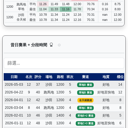
平均
11.26
11.49
11.48
12.00
70.76
0.16
8.75
跑馬地
1200
草地
最佳
11.04
11.33
11.16
11.78
70.34
0.16
8.00
平均
10.78
11.34
11.24
12.16
70.31
nan
12.00
沙田
1200
全天候
最佳
10.78
11.34
11.24
12.16
70.31
nan
12.00
快活同盟（K316）— 昔日賽果及分段時間紀錄：
昔日賽果 + 分段時間
日期
名次
評分
場地
路程
班次
賽道
地質
檔位
2026-05-03
12
37
沙田
1200
5
好地
14
草地B 賽道
2026-04-22
9
40
跑馬地
1200
5
好地至快地
12
草地B 賽道
2026-04-01
12
42
沙田
1200
4
好地
8
全天候跑道
2026-03-04
8
44
跑馬地
1200
4
好地
8
草地C 賽道
2026-02-01
10
46
沙田
1400
4
好地
5
草地B+2 賽道
2026-01-11
12
48
沙田
1200
4
好地至快地
6
草地C+3 賽道