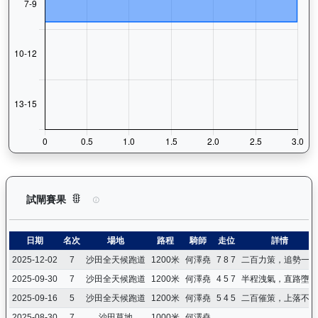
快活同盟（K316）— 試閘賽果紀錄：查看馬匹所有試閘（Barr
試閘賽果
日期
名次
場地
路程
騎師
走位
詳情
2025-12-02
7
沙田全天候跑道
1200米
何澤堯
7 8 7
二百力策，追勢一般
2025-09-30
7
沙田全天候跑道
1200米
何澤堯
4 5 7
半程洩氣，直路墮退
2025-09-16
5
沙田全天候跑道
1200米
何澤堯
5 4 5
二百催策，上落不大
2025-08-30
7
沙田草地
1000米
何澤堯