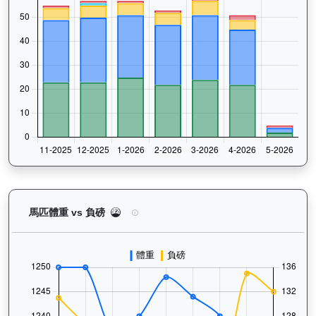
快活同盟（K316）— 馬匹體重與負磅走勢圖：追蹤
馬匹體重 vs 負磅