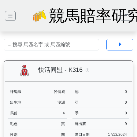
競馬賠率研
快活同盟（K316）— 
快活同盟 - K316
練馬師
呂健威
冠
0
出生地
澳洲
亞
0
馬齡
4
季
0
毛色
棗
總出賽
9
性別
閹
進口日期
17/12/2024