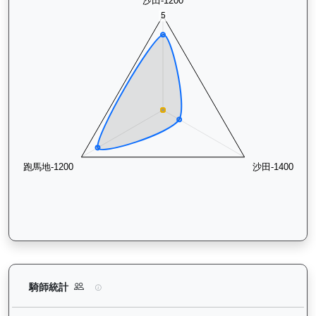
快活同盟（K316）— 騎師統計分析：查看各騎師策騎此馬匹的
騎師統計