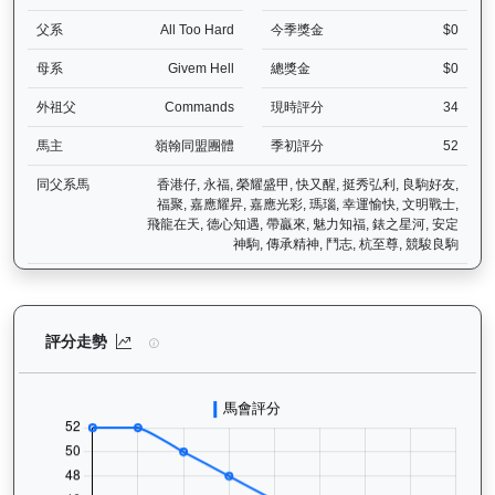
父系
All Too Hard
今季獎金
$0
母系
Givem Hell
總獎金
$0
外祖父
Commands
現時評分
34
馬主
嶺翰同盟團體
季初評分
52
同父系馬
香港仔, 永福, 榮耀盛甲, 快又醒, 挺秀弘利, 良駒好友,
福聚, 嘉應耀昇, 嘉應光彩, 瑪瑙, 幸運愉快, 文明戰士,
飛龍在天, 德心知遇, 帶贏來, 魅力知福, 錶之星河, 安定
神駒, 傳承精神, 鬥志, 杭至尊, 競駿良駒
快活同盟（K316）— 評分走勢圖表：追蹤香港賽馬會賽駒的官方評分
評分走勢