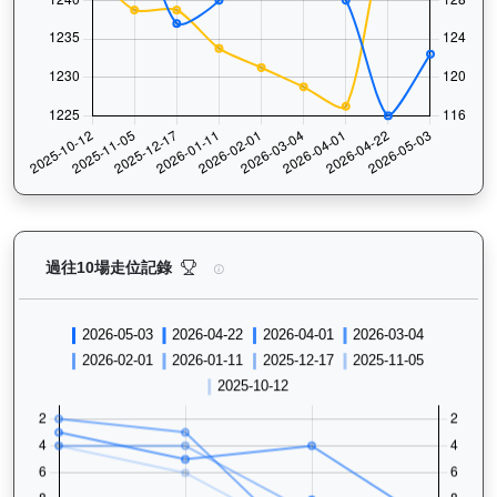
快活同盟（K316）— 過往走位記錄圖表：查看馬匹最近
過往10場走位記錄