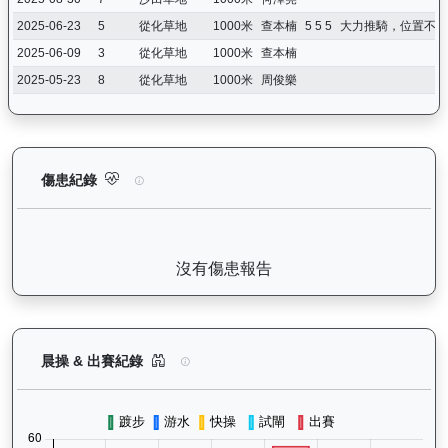
2025-06-23
5
從化草地
1000米
查本楠
5 5 5
大力推騎，位置不變
2025-06-09
3
從化草地
1000米
查本楠
2025-05-23
8
從化草地
1000米
周俊樂
快活同盟（K316）— 傷患紀錄：查看馬匹完整的獸醫檢查報告及
傷患紀錄
沒有傷患報告
快活同盟（K316）— 晨操及出賽紀錄圖表：以月
晨操 & 出賽紀錄