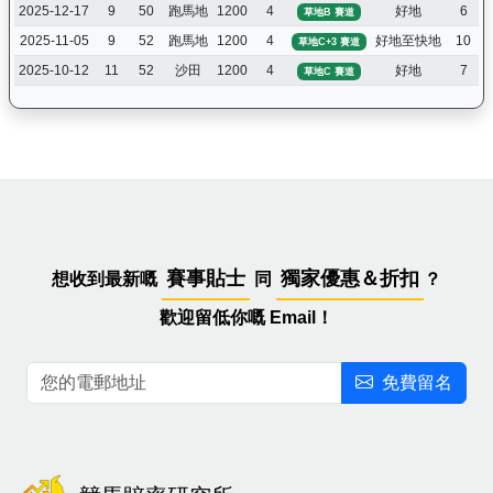
2025-12-17
9
50
跑馬地
1200
4
好地
6
草地B 賽道
2025-11-05
9
52
跑馬地
1200
4
好地至快地
10
草地C+3 賽道
2025-10-12
11
52
沙田
1200
4
好地
7
草地C 賽道
賽事貼士
獨家優惠＆折扣
想收到最新嘅
同
？
歡迎留低你嘅 Email！
免費留名