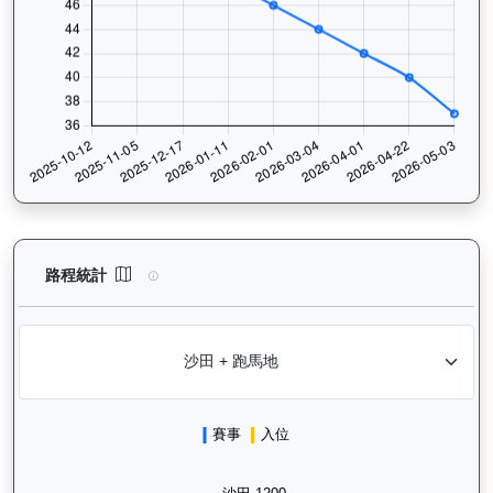
快活同盟（K316）— 路程統計分析：查看香港賽駒在不同途程距離
路程統計